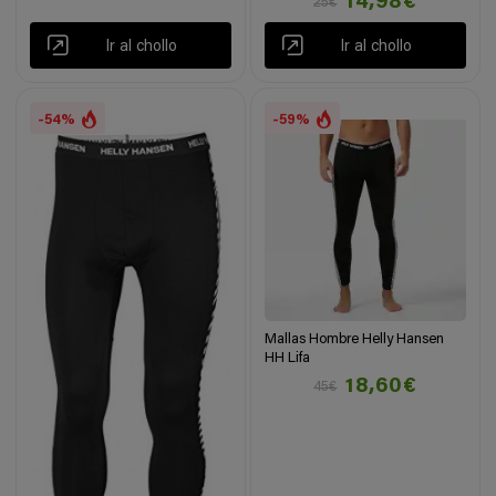
14,98€
25€
Ir al chollo
Ir al chollo
-54%
-59%
Mallas Hombre Helly Hansen
HH Lifa
18,60€
45€