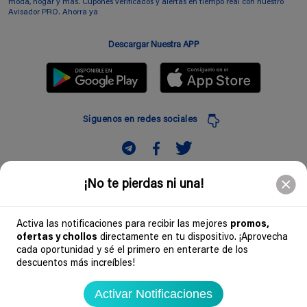
moda, hogar y más. Cupones verificados y alertas en tiempo real con nuestro
Avisador PRO. Ahorra ya
Descargar Nuestra APP
Siguenos en redes sociales
Suscribir
¡No te pierdas ni una!
Introduciendo mi correo electronico acepto la politica de privacidad y doy mi
consentimiento a recibir comerciales a traves de mi e-mail
Activa las notificaciones para recibir las mejores
promos,
ofertas y chollos
directamente en tu dispositivo. ¡Aprovecha
Comunidad
cada oportunidad y sé el primero en enterarte de los
descuentos más increíbles!
Legal
Activar Notificaciones
Soydechollos 2026 - Todos los derechos reservados