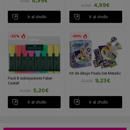
6,99€
10,15€
4,99€
9,99€
Ir al chollo
Ir al chollo
-53%
-60%
Kit de dibujo Pixelo Set Metallic
Pack 8 subrayadores Faber
9,23€
22,99€
Castell
5,20€
10,98€
Ir al chollo
Ir al chollo