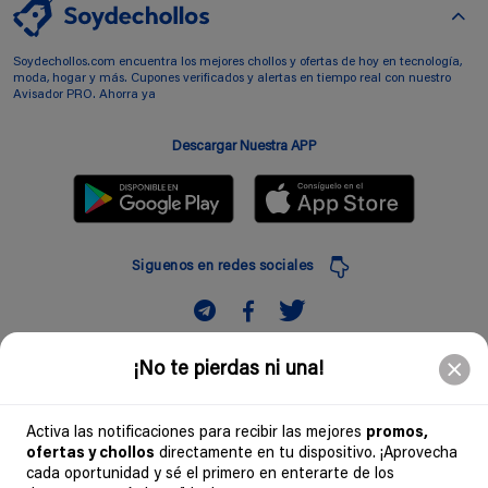
Soydechollos.com encuentra los mejores chollos y ofertas de hoy en tecnología,
moda, hogar y más. Cupones verificados y alertas en tiempo real con nuestro
Avisador PRO. Ahorra ya
Descargar Nuestra APP
Siguenos en redes sociales
Suscribir
¡No te pierdas ni una!
Introduciendo mi correo electronico acepto la politica de privacidad y doy mi
consentimiento a recibir comerciales a traves de mi e-mail
Activa las notificaciones para recibir las mejores
promos,
ofertas y chollos
directamente en tu dispositivo. ¡Aprovecha
Comunidad
cada oportunidad y sé el primero en enterarte de los