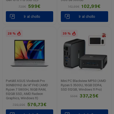
Gen 10 i5 1TB SSD 15,3"
5100 de 500GB
599€
102,99€
729€
142,99€
Ir al chollo
Ir al chollo
28 %
39 %
Portátil ASUS Vivobook Pro
Mini PC Blackview MP50 (AMD
‎90NB0YH2 de 14" FHD (AMD
Ryzen 5 3500U, 16GB DDR4,
Ryzen 7 5800H, 16GB RAM,
SSD 512GB, Windows 11 Pro)
512GB SSD, AMD Radeon
337,25€
556€
Graphics, Windows 11)
576,73€
799,99€