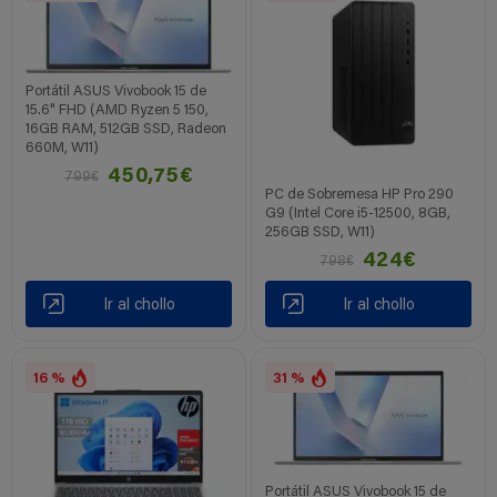
Portátil ASUS Vivobook 15 de
15.6" FHD (AMD Ryzen 5 150,
16GB RAM, 512GB SSD, Radeon
660M, W11)
450,75€
799€
PC de Sobremesa HP Pro 290
G9 (Intel Core i5-12500, 8GB,
256GB SSD, W11)
424€
798€
Ir al chollo
Ir al chollo
16 %
31 %
Portátil ASUS Vivobook 15 de