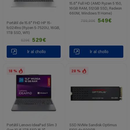
15.6" Full HD (AMD Ryzen 5 150,
16GB RAM, 512GB SSD, Radeon
660M, Windows 11 Home)
549€
799,99€
Portátil de 15.6" FHD HP 15-
fc0241ns (Ryzen 5-7520U, 16GB,
1TB SSD, W11)
529€
629€
Ir al chollo
Ir al chollo
18 %
28 %
Portátil Lenovo IdeaPad Slim 3
SSD NVMe Sandisk Optimus