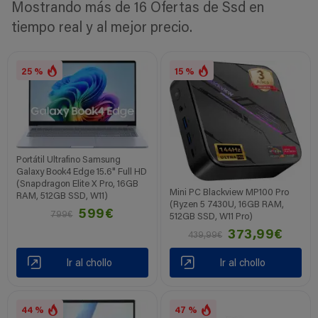
Mostrando más de 16 Ofertas de Ssd en
tiempo real y al mejor precio.
25 %
15 %
Portátil Ultrafino Samsung
Galaxy Book4 Edge 15.6" Full HD
(Snapdragon Elite X Pro, 16GB
Mini PC Blackview MP100 Pro
RAM, 512GB SSD, W11)
(Ryzen 5 7430U, 16GB RAM,
599€
799€
512GB SSD, W11 Pro)
373,99€
439,99€
Ir al chollo
Ir al chollo
44 %
47 %