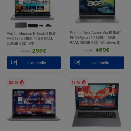
Portátil Acer Aspire Go 15 15.6"
Portátil Huiduin HiBook 6 15,6"
FHD (Ryzen 5 5625U, 16GB
FHD (Intel N150, 16GB RAM,
RAM, 512GB SSD, Windows 11)
256GB SSD, W11)
469€
629€
299€
479€
Ir al chollo
Ir al chollo
28 %
15 %