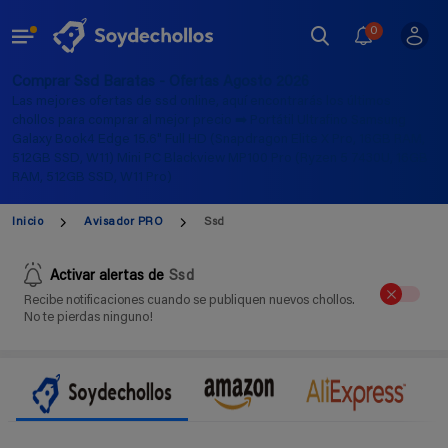
0
Comprar Ssd Baratas - Ofertas Agosto 2026
Las mejores ofertas de ssd online, aquí encontrarás los últimos
chollos para comprar al mejor precio ➡️ Portátil Ultrafino Samsung
Galaxy Book4 Edge 15.6" Full HD (Snapdragon Elite X Pro, 16GB RAM,
512GB SSD, W11) Mini PC Blackview MP100 Pro (Ryzen 5 7430U, 16GB
RAM, 512GB SSD, W11 Pro)
Inicio
Avisador PRO
Ssd
Activar alertas de
Ssd
Recibe notificaciones cuando se publiquen nuevos chollos.
No te pierdas ninguno!