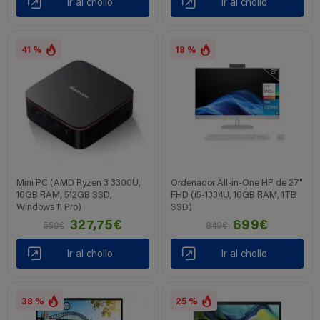
Ir al chollo
Ir al chollo
41 %
18 %
Mini PC (AMD Ryzen 3 3300U,
Ordenador All-in-One HP de 27"
16GB RAM, 512GB SSD,
FHD (i5-1334U, 16GB RAM, 1TB
Windows 11 Pro)
SSD)
327,75€
699€
559€
849€
Ir al chollo
Ir al chollo
38 %
25 %