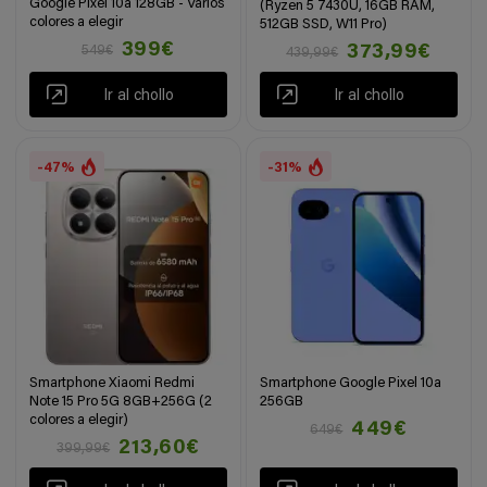
Google Pixel 10a 128GB - Varios
(Ryzen 5 7430U, 16GB RAM,
colores a elegir
512GB SSD, W11 Pro)
399€
373,99€
549€
439,99€
Ir al chollo
Ir al chollo
-47%
-31%
Smartphone Xiaomi Redmi
Smartphone Google Pixel 10a
Note 15 Pro 5G 8GB+256G (2
256GB
colores a elegir)
449€
649€
213,60€
399,99€