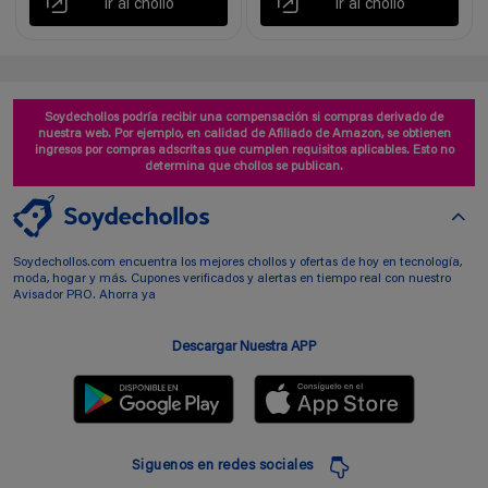
Ir al chollo
Ir al chollo
Soydechollos podría recibir una compensación si compras derivado de
nuestra web. Por ejemplo, en calidad de Afiliado de Amazon, se obtienen
ingresos por compras adscritas que cumplen requisitos aplicables. Esto no
determina que chollos se publican.
Soydechollos.com encuentra los mejores chollos y ofertas de hoy en tecnología,
moda, hogar y más. Cupones verificados y alertas en tiempo real con nuestro
Avisador PRO. Ahorra ya
Descargar Nuestra APP
Siguenos en redes sociales