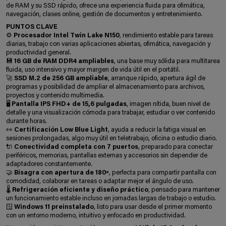
de RAM y su SSD rápido, ofrece una experiencia fluida para ofimática,
navegación, clases online, gestión de documentos y entretenimiento.
PUNTOS CLAVE
⚙️
Procesador Intel Twin Lake N150
, rendimiento estable para tareas
diarias, trabajo con varias aplicaciones abiertas, ofimática, navegación y
productividad general.
💾
16 GB de RAM DDR4 ampliables
, una base muy sólida para multitarea
fluida, uso intensivo y mayor margen de vida útil en el portátil.
🚀
SSD M.2 de 256 GB ampliable
, arranque rápido, apertura ágil de
programas y posibilidad de ampliar el almacenamiento para archivos,
proyectos y contenido multimedia.
🖥️
Pantalla IPS FHD+ de 15,6 pulgadas
, imagen nítida, buen nivel de
detalle y una visualización cómoda para trabajar, estudiar o ver contenido
durante horas.
👀
Certificación Low Blue Light
, ayuda a reducir la fatiga visual en
sesiones prolongadas, algo muy útil en teletrabajo, oficina o estudio diario.
🔌
Conectividad completa con 7 puertos
, preparado para conectar
periféricos, memorias, pantallas externas y accesorios sin depender de
adaptadores constantemente.
🤝
Bisagra con apertura de 180º
, perfecta para compartir pantalla con
comodidad, colaborar en tareas o adaptar mejor el ángulo de uso.
🌡️
Refrigeración eficiente y diseño práctico
, pensado para mantener
un funcionamiento estable incluso en jornadas largas de trabajo o estudio.
🪟
Windows 11 preinstalado
, listo para usar desde el primer momento
con un entorno moderno, intuitivo y enfocado en productividad.