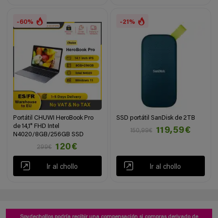
-60%
-21%
Portátil CHUWI HeroBook Pro
SSD portátil SanDisk de 2TB
de 14,1" FHD Intel
119,59€
150,99€
N4020/8GB/256GB SSD
120€
299€
Ir al chollo
Ir al chollo
Soydechollos podría recibir una compensación si compras derivado de