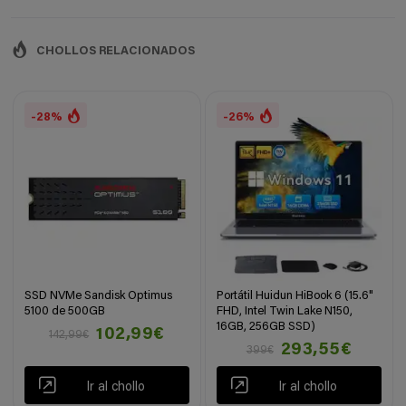
CHOLLOS RELACIONADOS
-28%
-26%
SSD NVMe Sandisk Optimus
Portátil Huidun HiBook 6 (15.6"
5100 de 500GB
FHD, Intel Twin Lake N150,
16GB, 256GB SSD)
102,99€
142,99€
293,55€
399€
Ir al chollo
Ir al chollo