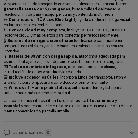
y experiencia fluida trabajando con varias aplicaciones al mismo tiempo.
🖥️
Pantalla FHD+ de 15,6 pulgadas
, buena calidad de imagen y
resolución nítida para trabajo, películas y contenido multimedia.
👀
Certificación TÜV Low Blue Light
, ayuda a reducir la fatiga visual
en largas sesiones frente a la pantalla.
🔌
Conectividad muy completa
, incluye USB 3.0, USB-C, HDMI 2.0,
lector MicroSD y más puertos para conectar periféricos fácilmente.
🌡️
Sistema de refrigeración eficiente
, diseñado para mantener
temperaturas estables y un funcionamiento silencioso incluso con uso
intensivo.
🔋
Batería de 38Wh con carga rápida
, autonomía adecuada para
estudiar, trabajar o viajar sin depender constantemente del cargador.
⌨️
Teclado numérico integrado
, ideal para tareas de oficina,
introducción de datos y productividad diaria.
🎒
Incluye accesorios útiles
, incorpora funda de transporte, ratón y
alfombrilla para empezar a usarlo desde el primer momento.
🪟
Windows 11 Home preinstalado
, entorno moderno y listo para
trabajar nada más encender el portátil.
Una opción muy interesante si buscas un
portátil económico y
completo
para estudiar, teletrabajar o disfrutar de un uso diario fluido con
buena conectividad y pantalla amplia
0
COMENTARIOS