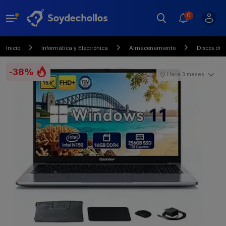
0
Inicio
Informática y Electrónica
Almacenamiento
Discos dur
-38%
Hace 3 meses