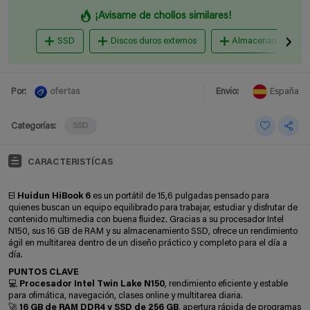
¡Avisame de chollos similares!
SSD
Discos duros externos
Almacenamiento en
ofertas
Por:
Envio:
España
Categorías:
SSD
CARACTERISTÍCAS
El
Huidun HiBook 6
es un portátil de 15,6 pulgadas pensado para
quienes buscan un equipo equilibrado para trabajar, estudiar y disfrutar de
contenido multimedia con buena fluidez. Gracias a su procesador Intel
N150, sus 16 GB de RAM y su almacenamiento SSD, ofrece un rendimiento
ágil en multitarea dentro de un diseño práctico y completo para el día a
día.
PUNTOS CLAVE
💻
Procesador Intel Twin Lake N150
, rendimiento eficiente y estable
para ofimática, navegación, clases online y multitarea diaria.
🚀
16 GB de RAM DDR4 y SSD de 256 GB
, apertura rápida de programas