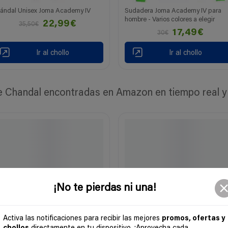
ándal Unisex Joma Academy IV
Sudadera Joma Academy IV para
hombre - Varios colores a elegir
22,99€
35,50€
17,49€
30€
Ir al chollo
Ir al chollo
Chandal encontradas en Amazon en tiempo real y a
¡No te pierdas ni una!
Activa las notificaciones para recibir las mejores
promos, ofertas y