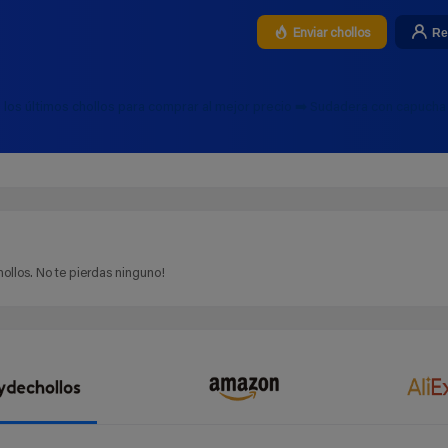
Re
Enviar chollos
s los últimos chollos para comprar al mejor precio ➡️ Sudadera con capuc
ollos. No te pierdas ninguno!