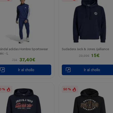
ándal adidas Hombre Sportswear
Sudadera Jack & Jones Jjalliance
sic - L
15€
29,99€
37,40€
75€
Ir al chollo
Ir al chollo
0 %
50 %