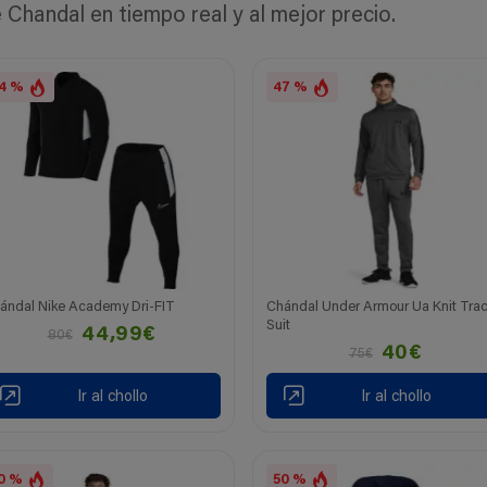
Chandal en tiempo real y al mejor precio.
4 %
47 %
ándal Nike Academy Dri-FIT
Chándal Under Armour Ua Knit Tra
Suit
44,99€
80€
40€
75€
Ir al chollo
Ir al chollo
0 %
50 %