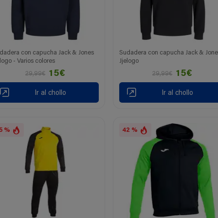
dadera con capucha Jack & Jones
Sudadera con capucha Jack & Jone
elogo - Varios colores
Jjelogo
15€
15€
29,99€
29,99€
Ir al chollo
Ir al chollo
5 %
42 %