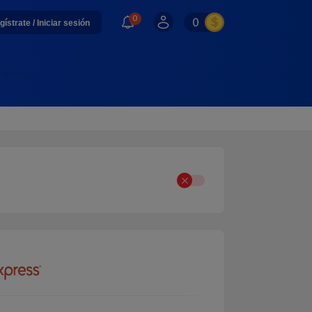
0
0
gístrate / Iniciar sesión
ha Tommy