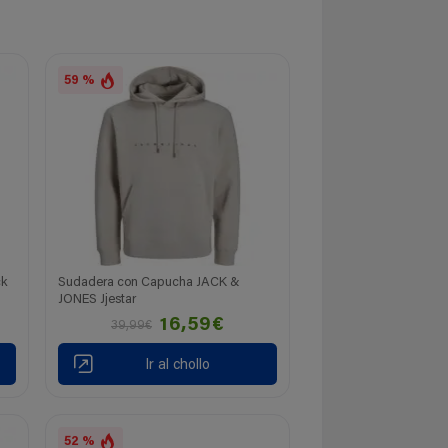
59 %
ck
Sudadera con Capucha JACK &
JONES Jjestar
16,59€
39,99€
Ir al chollo
52 %