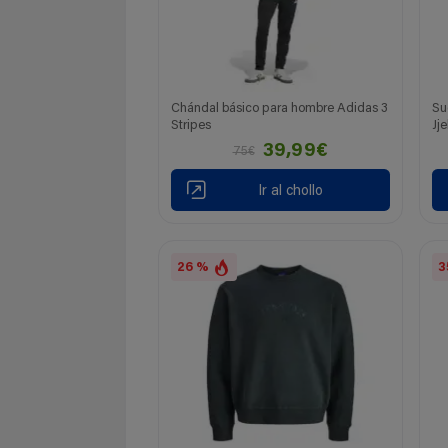
Chándal básico para hombre Adidas 3
Su
Stripes
Jj
39,99€
75€
Ir al chollo
26 %
3