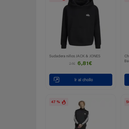
Sudadera niños JACK & JONES
Ch
Ba
6,81€
24€
Ir al chollo
47 %
5