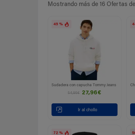
Mostrando más de 16 Ofertas de 
49 %
4
Sudadera con capucha Tommy Jeans
Ch
27,96€
54,95€
Ir al chollo
72 %
5