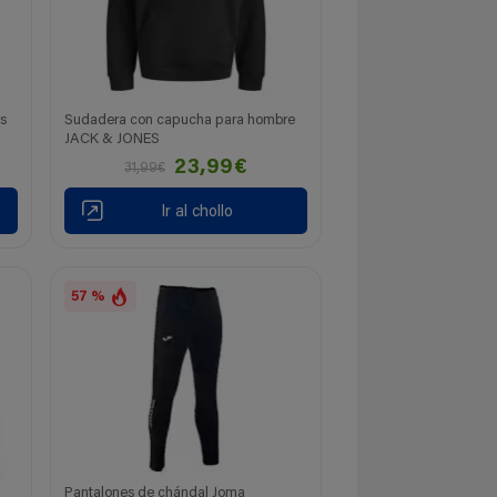
s
Sudadera con capucha para hombre
JACK & JONES
23,99€
31,99€
Ir al chollo
57 %
Pantalones de chándal Joma