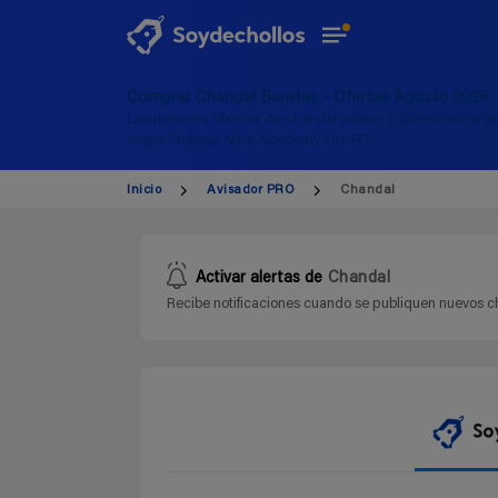
Comprar Chandal Baratas - Ofertas Agosto 2026
Las mejores ofertas de chandal online, aquí encontrará
Jeans Chándal Nike Academy Dri-FIT
Inicio
Avisador PRO
Chandal
Activar alertas de
Chandal
Recibe notificaciones cuando se publiquen nuevos ch