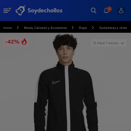
0
Inicio
Moda, Calzado y Accesorios
Ropa
Sudaderas y chánda
-42%
Hace 7 meses