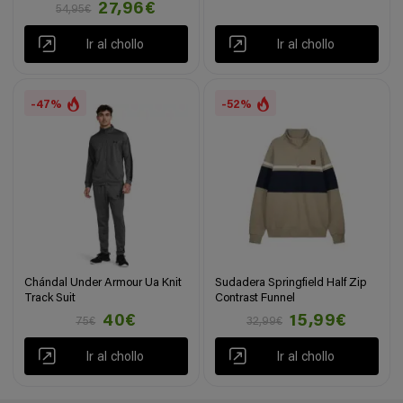
27,96€
54,95€
Ir al chollo
Ir al chollo
-47%
-52%
Chándal Under Armour Ua Knit
Sudadera Springfield Half Zip
Track Suit
Contrast Funnel
40€
15,99€
75€
32,99€
Ir al chollo
Ir al chollo