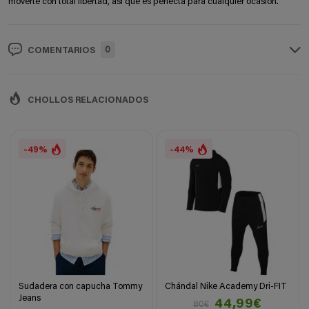
moverte con total libertad, así que es perfecta para cualquier ocasión.
0
COMENTARIOS
CHOLLOS RELACIONADOS
-49%
-44%
Sudadera con capucha Tommy
Chándal Nike Academy Dri-FIT
Jeans
44,99€
80€