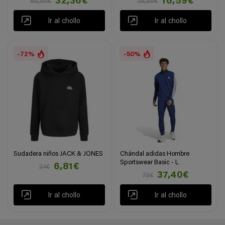
32,36€
16,59€
89,90€
39,99€
Ir al chollo
Ir al chollo
-72%
-50%
Sudadera niños JACK & JONES
Chándal adidas Hombre
Sportswear Basic - L
6,81€
24€
37,40€
75€
Ir al chollo
Ir al chollo