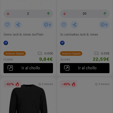
2
20
0
0
Gorra Jack & Jones JacPlain
3x camisetas Jack & Jones
0.00€
0.00€
Amazon España
Amazon España
9,84€
22,59€
17,99€
42,99€
Ir al chollo
Ir al chollo
-62%
-45%
3 meses
3 meses