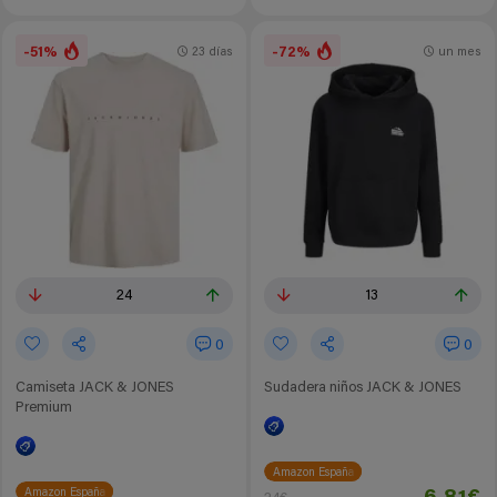
-51%
-72%
23 días
un mes
24
13
0
0
Camiseta JACK & JONES
Sudadera niños JACK & JONES
Premium
Amazon España
Amazon España