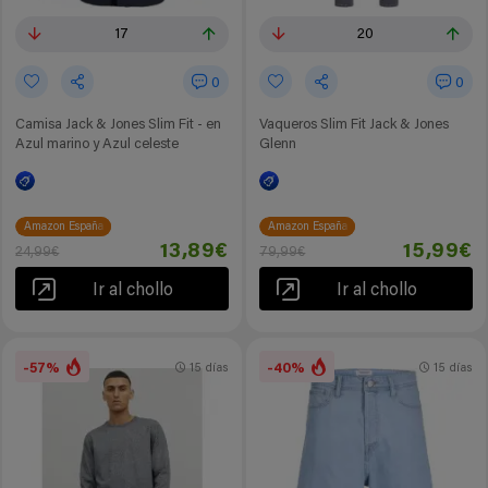
17
20
0
0
Camisa Jack & Jones Slim Fit - en
Vaqueros Slim Fit Jack & Jones
Azul marino y Azul celeste
Glenn
Amazon España
Amazon España
13,89€
15,99€
24,99€
79,99€
Ir al chollo
Ir al chollo
-57%
-40%
15 días
15 días