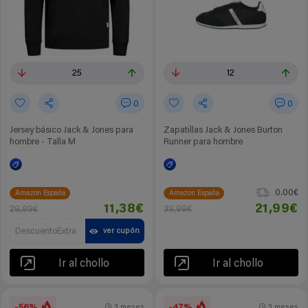
25
12
0
0
Jersey básico Jack & Jones para
Zapatillas Jack & Jones Burton
hombre - Talla M
Runner para hombre
0.00€
Amazon España
Amazon España
11,38€
21,99€
29,99€
39,99€
DescuentoExtra
ver cupón
Ir al chollo
Ir al chollo
-56%
-47%
3 meses
3 meses