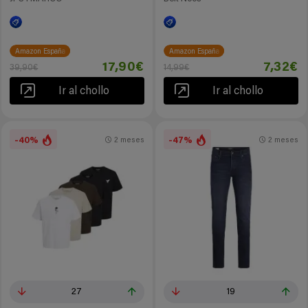
Amazon España
Amazon España
17,90€
7,32€
39,90€
14,99€
Ir al chollo
Ir al chollo
-40%
-47%
2 meses
2 meses
27
19