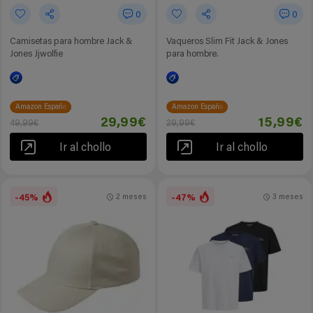
0
0
Camisetas para hombre Jack &
Vaqueros Slim Fit Jack & Jones
Jones Jjwolfie
para hombre.
Amazon España
Amazon España
29,99€
15,99€
49,99€
29,99€
Ir al chollo
Ir al chollo
-45%
-47%
2 meses
3 meses