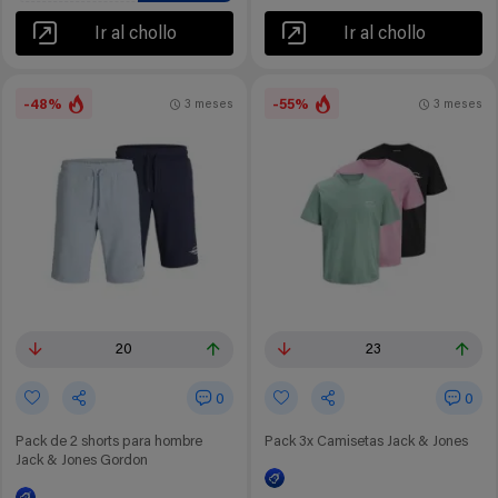
Ir al chollo
Ir al chollo
-48%
-55%
3 meses
3 meses
20
23
0
0
Pack de 2 shorts para hombre
Pack 3x Camisetas Jack & Jones
Jack & Jones Gordon