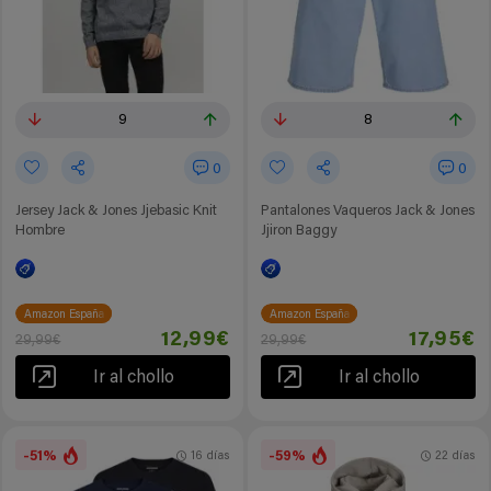
9
8
0
0
Jersey Jack & Jones Jjebasic Knit
Pantalones Vaqueros Jack & Jones
Hombre
Jjiron Baggy
Amazon España
Amazon España
12,99€
17,95€
29,99€
29,99€
Ir al chollo
Ir al chollo
-51%
-59%
16 días
22 días