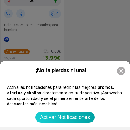
30
0
Polo Jack & Jones Jjepaulos para
hombre
0.00€
Amazon España
13,99€
29,99€
Ir al chollo
¡No te pierdas ni una!
Activa las notificaciones para recibir las mejores
promos,
Soydechollos podría recibir una compensación si compras derivado de
ofertas y chollos
directamente en tu dispositivo. ¡Aprovecha
nuestra web. Por ejemplo, en calidad de Afiliado de Amazon, se obtienen
cada oportunidad y sé el primero en enterarte de los
ingresos por compras adscritas que cumplen requisitos aplicables. Esto no
determina que chollos se publican.
descuentos más increíbles!
Activar Notificaciones
Soydechollos.com encuentra los mejores chollos y ofertas de hoy en tecnología,