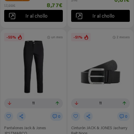
6,81€
24€
8,77€
17,99€
Ir al chollo
Ir al chollo
-55%
-51%
un mes
2 meses
11
11
0
0
Pantalones Jack & Jones
Cinturón JACK & JONES Jacharry
JPSTMARCO
Belt Noos