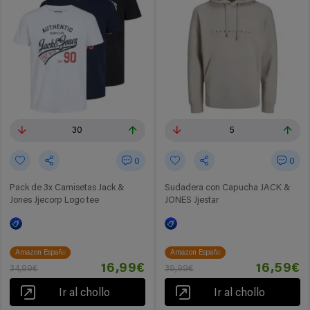
30
5
0
0
Pack de 3x Camisetas Jack &
Sudadera con Capucha JACK &
Jones Jjecorp Logo tee
JONES Jjestar
Amazon España
Amazon España
16,99€
16,59€
34,99€
39,99€
Ir al chollo
Ir al chollo