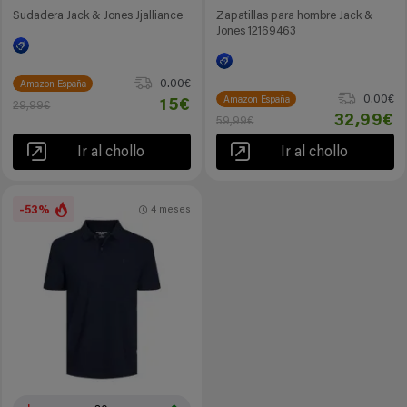
Sudadera Jack & Jones Jjalliance
Zapatillas para hombre Jack &
Jones 12169463
0.00€
Amazon España
0.00€
Amazon España
15€
29,99€
32,99€
59,99€
Ir al chollo
Ir al chollo
-53%
4 meses