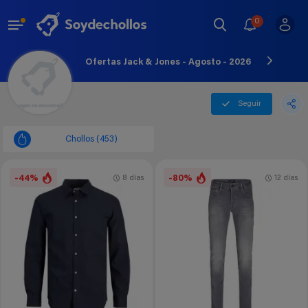
0
Ofertas Jack & Jones - Agosto - 2026
Seguir
Chollos (453)
-44%
-80%
8 días
12 días