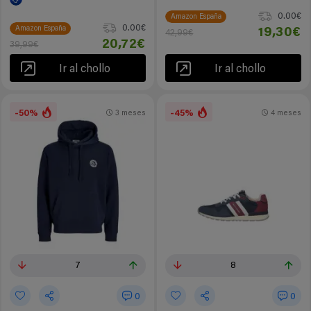
0.00€
Amazon España
0.00€
Amazon España
19,30€
42,99€
20,72€
39,99€
Ir al chollo
Ir al chollo
-50%
-45%
3 meses
4 meses
7
8
0
0