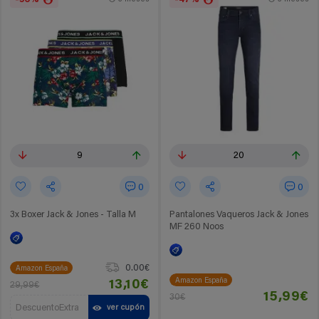
9
20
0
0
3x Boxer Jack & Jones - Talla M
Pantalones Vaqueros Jack & Jones
MF 260 Noos
0.00€
Amazon España
Amazon España
13,10€
29,99€
15,99€
30€
DescuentoExtra
ver cupón