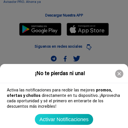
Avisador PRO. Ahorra ya
Descargar Nuestra APP
Siguenos en redes sociales
Suscribir
¡No te pierdas ni una!
Introduciendo mi correo electronico acepto la politica de privacidad y doy mi
consentimiento a recibir comerciales a traves de mi e-mail
Activa las notificaciones para recibir las mejores
promos,
ofertas y chollos
directamente en tu dispositivo. ¡Aprovecha
Comunidad
cada oportunidad y sé el primero en enterarte de los
descuentos más increíbles!
Legal
Activar Notificaciones
Soydechollos 2026 - Todos los derechos reservados