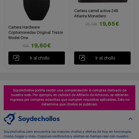
Cartera camel active 249
Atlanta Monedero
19,65€
25,42€
Cartera Hardware
Criptomonedas Original Trezor
Model One
19,60€
49€
Ir al chollo
Ir al chollo
Soydechollos podría recibir una compensación si compras derivado de
nuestra web. Por ejemplo, en calidad de Afiliado de Amazon, se obtienen
ingresos por compras adscritas que cumplen requisitos aplicables. Esto no
determina que chollos se publican.
Soydechollos.com encuentra los mejores chollos y ofertas de hoy en tecnología,
moda, hogar y más. Cupones verificados y alertas en tiempo real con nuestro