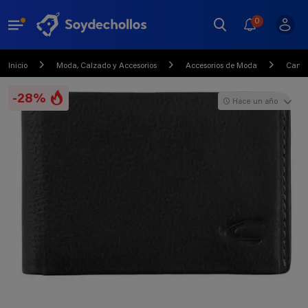
0
Inicio
Moda, Calzado y Accesorios
Accesorios de Moda
Carte
-28%
Hace un año