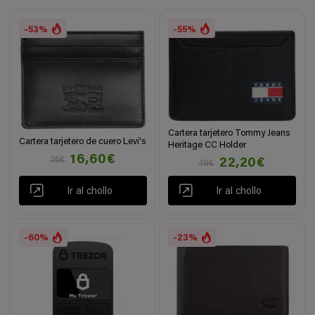
-53%
-55%
Cartera tarjetero Tommy Jeans
Cartera tarjetero de cuero Levi's
Heritage CC Holder
16,60€
35€
22,20€
49€
Ir al chollo
Ir al chollo
-60%
-23%