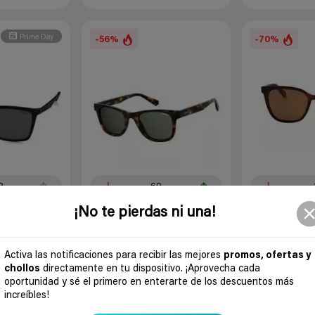
Prime Day
-56%
-70%
8
69
¡No te pierdas ni una!
0
0
roid
Gafas polarizadas hombre
Gafas de sol muj
Activa las notificaciones para recibir las mejores
promos, ofertas y
Polaroid Pld 1016/s/new
loki
chollos
directamente en tu dispositivo. ¡Aprovecha cada
os
Hace
3 a
ofertas
oportunidad y sé el primero en enterarte de los descuentos más
Hace
3 años
increíbles!
olaroid
Polaroid
Amazon España
Polaroid