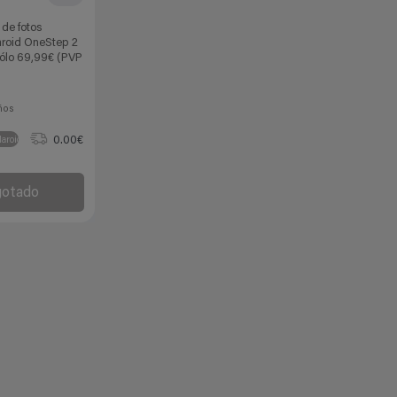
 de fotos
aroid OneStep 2
sólo 69,99€ (PVP
ños
0.00€
laroid
gotado