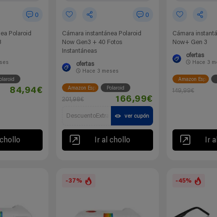
0
0
ea Polaroid
Cámara instantánea Polaroid
Cámara instantá
3
Now Gen3 + 40 Fotos
Now+ Gen 3
Instantáneas
ofertas
ses
Hace
3 m
ofertas
Hace
3 meses
olaroid
Amazon España
Amazon España
Polaroid
84,94€
149,99€
166,99€
201,98€
DescuentoExtra
ver cupón
 chollo
Ir al chollo
Ir a
-37%
-45%