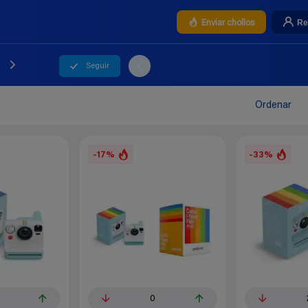
Re
Enviar chollos
Seguir
Ordenar
-17%
-33%
0