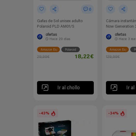
0
Gafas de Sol unisex adulto
Cámara instantán
Polaroid PLD AM01/S
Now Generation 
ofertas
ofertas
Hace
20 días
Hace
3 me
Amazon España
Polaroid
Amazon España
P
18,22€
29,99€
129,99€
Ir al chollo
Ir al
-43%
-34%