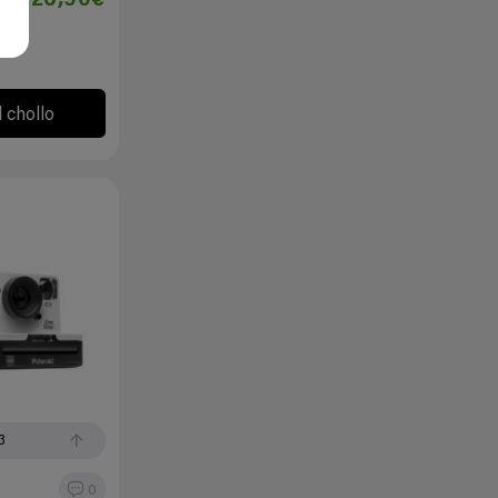
26,90€
l chollo
3
0