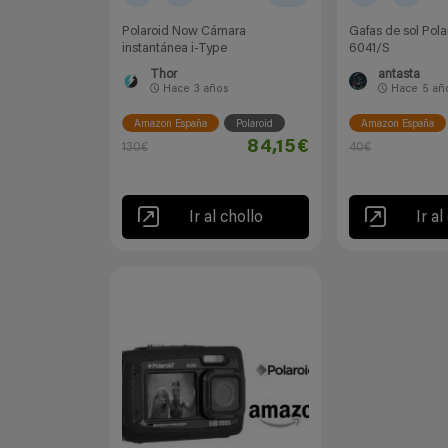
Polaroid Now Cámara
Gafas de sol Pol
instantánea i-Type
6041/S
Thor
antasta
Hace
3 años
Hace
5 añ
Amazon España
Polaroid
Amazon España
84,15€
130€
40€
Ir al chollo
Ir al