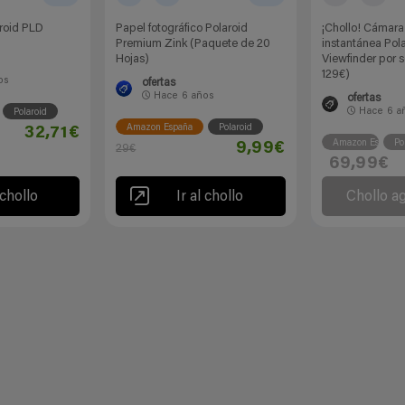
aroid PLD
Papel fotográfico Polaroid
¡Chollo! Cámara
Premium Zink (Paquete de 20
instantánea Pol
Hojas)
Viewfinder por 
129€)
os
ofertas
Hace
6 años
ofertas
Hace
6 a
Polaroid
Amazon España
Polaroid
32,71€
Amazon España
Po
9,99€
29€
69,99€
 chollo
Ir al chollo
Chollo a