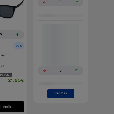
0
10
0
laroid
ños
0
Polaroid
21,95€
Ver más
l chollo