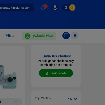
0
0
gístrate / Iniciar sesión
Filtrar
¡Avisador PRO!
¡Envía tus chollos!
Podrás ganar chollocoins y
cambiarlas por premios
Enviar chollo
Top Chollos
Hoy
2