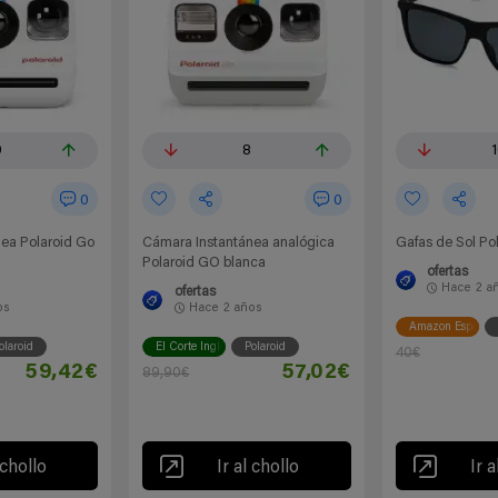
0
8
0
0
ea Polaroid Go
Cámara Instantánea analógica
Gafas de Sol Po
Polaroid GO blanca
ofertas
Hace
2 a
ofertas
os
Hace
2 años
Amazon España
olaroid
El Corte Inglés
Polaroid
40€
59,42€
57,02€
89,90€
 chollo
Ir al chollo
Ir a