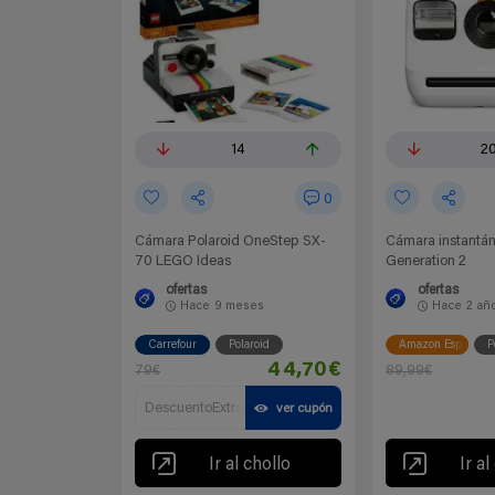
14
2
0
Cámara Polaroid OneStep SX-
Cámara instantán
70 LEGO Ideas
Generation 2
ofertas
ofertas
Hace
9 meses
Hace
2 añ
Carrefour
Polaroid
Amazon España
P
44,70€
79€
89,99€
DescuentoExtra
ver cupón
Ir al chollo
Ir al