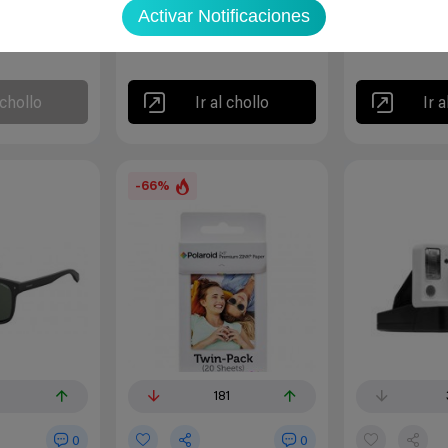
24,50€
89€
Activar Notificaciones
24,88€
57€
 chollo
Ir al chollo
Ir a
-66%
181
0
0