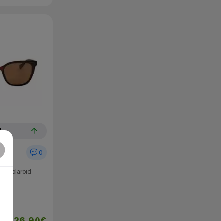
1
0
er polaroid
ños