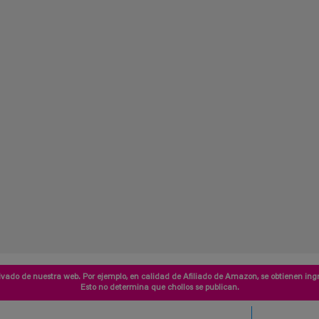
vado de nuestra web. Por ejemplo, en calidad de Afiliado de Amazon, se obtienen ingr
Esto no determina que chollos se publican.