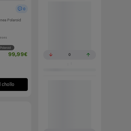
0
nea Polaroid
eses
Polaroid
99,99€
0
l chollo