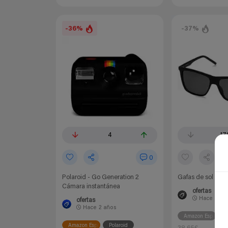
-36%
-37%
4
17
0
Polaroid - Go Generation 2
Gafas de sol Pola
Cámara instantánea
ofertas
Hace
3 añ
ofertas
Hace
2 años
Amazon España
P
Amazon España
Polaroid