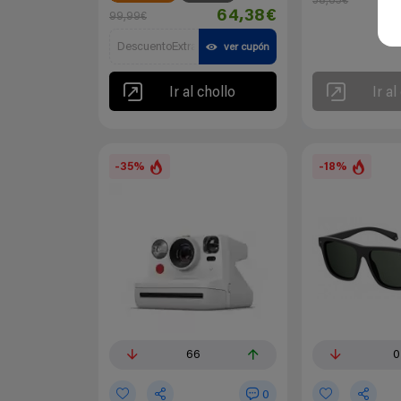
38,65€
64,38€
99,99€
DescuentoExtra
ver cupón
Ir al chollo
Ir al
-35%
-18%
66
0
0