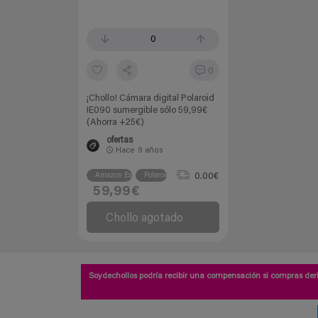
0
0
¡Chollo! Cámara digital Polaroid
IE090 sumergible sólo 59,99€
(Ahorra +25€)
ofertas
Hace
9 años
0.00€
Amazon España
Polaroid
59,99€
Chollo agotado
Soydechollos podría recibir una compensación si compras deri