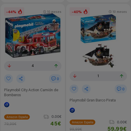
-44%
-40%
10 meses
10 meses
4
1
0
0
Playmobil City Action Camión de
Bomberos
Playmobil Gran Barco Pirata
0.00€
Amazon España
0.00€
Amazon España
45€
79,99€
59,99€
99,99€