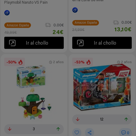
en la Luna de Miel
Playmobil Naruto VS Pain
0.00€
Amazon España
0.00€
Amazon España
13,10€
24,99€
24€
49,99€
Ir al chollo
Ir al chollo
-50%
-53%
2 años
2 años
12
3
0