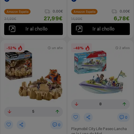
0.00€
0.00€
Amazon España
Amazon España
27,99€
6,78€
34,99€
14,99€
Ir al chollo
Ir al chollo
-52%
-48%
un año
2 años
8
5
0
0
Playmobil City Life Paseo Lancha