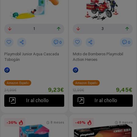
1
3
0
0
Playmobil Junior Aqua Cascada
Moto de Bomberos Playmobil
Tobogán
Action Heroes
Amazon España
Amazon España
9,23€
9,45€
24,99€
12,99€
Ir al chollo
Ir al chollo
-36%
-49%
8 meses
8 meses