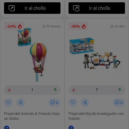
Ir al chollo
Ir al chollo
-20%
-55%
10 meses
un año
1
7
0
0
Playmobil Animals & Friends Viaje
Playmobil MyLife Investigador con
en Globo
Robots