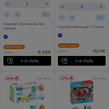
3
8
0
0
Playmobil Action Heroes Obra
Playmobil Volkswagen T1 Camper
Carretera
Amazon España
Amazon España
15,11€
21,99€
9,99€
19,99€
Ir al chollo
Ir al chollo
-63%
-27%
6 meses
7 meses