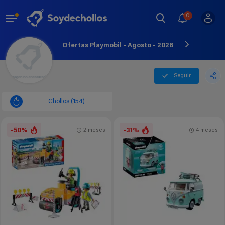
0
Ofertas Playmobil - Agosto - 2026
Seguir
Chollos (154)
-50%
-31%
2 meses
4 meses