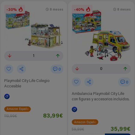
-30%
-40%
8 meses
8 meses
1
0
0
Playmobil City Life Colegio
0
Accesible
Ambulancia Playmobil City Life
con figuras y accesorios incluidos.
Amazon España
83,99€
119,99€
Amazon España
35,99€
59,99€