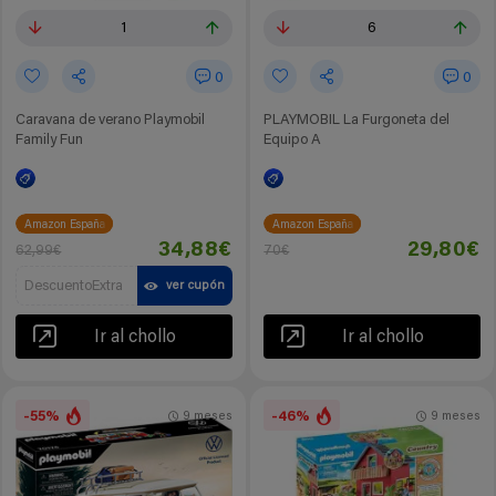
1
6
0
0
Caravana de verano Playmobil
PLAYMOBIL La Furgoneta del
Family Fun
Equipo A
Amazon España
Amazon España
34,88€
29,80€
62,99€
70€
DescuentoExtra
ver cupón
Ir al chollo
Ir al chollo
-55%
-46%
9 meses
9 meses