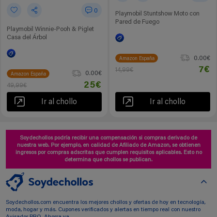
0
Playmobil Stuntshow Moto con
Pared de Fuego
Playmobil Winnie-Pooh & Piglet
Casa del Árbol
0.00€
Amazon España
7€
14,99€
0.00€
Amazon España
25€
49,99€
Ir al chollo
Ir al chollo
Soydechollos podría recibir una compensación si compras derivado de
nuestra web. Por ejemplo, en calidad de Afiliado de Amazon, se obtienen
ingresos por compras adscritas que cumplen requisitos aplicables. Esto no
determina que chollos se publican.
Soydechollos.com encuentra los mejores chollos y ofertas de hoy en tecnología,
moda, hogar y más. Cupones verificados y alertas en tiempo real con nuestro
Avisador PRO. Ahorra ya