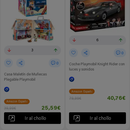
6
3
0
0
Coche Playmobil Knight Rider con
luces y sonidos
Casa Maletín de Muñecas
Plegable Playmobil
Amazon España
40,76€
79,99€
Amazon España
25,59€
39,99€
Ir al chollo
Ir al chollo