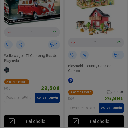
19
15
0
0
Wolkswagen T1 Camping Bus de
Playmobil
Playmobil Country Casa de
Campo
Amazon España
22,50€
50€
0.00€
Amazon España
DescuentoExtra
ver cupón
26,99€
50€
DescuentoExtra
ver cupón
Ir al chollo
Ir al chollo