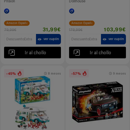
Prisión
Dollhouse
Amazon España
Amazon España
31,99€
103,99€
79,99€
179,99€
DescuentoExtra
DescuentoExtra
ver cupón
ver cupón
Ir al chollo
Ir al chollo
-45%
-57%
8 meses
9 meses