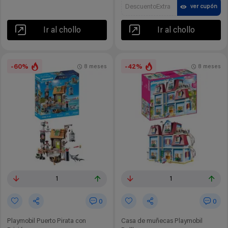
DescuentoExtra
ver cupón
Ir al chollo
Ir al chollo
-60%
-42%
8 meses
8 meses
1
1
0
0
Playmobil Puerto Pirata con
Casa de muñecas Playmobil