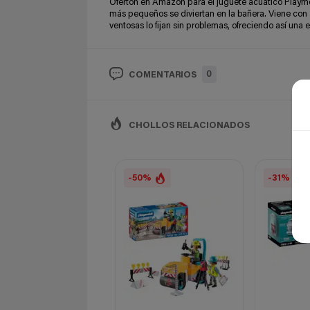
Ofertón en Amazon para el juguete acuático Playmo
más pequeños se diviertan en la bañera. Viene con
ventosas lo fijan sin problemas, ofreciendo así una e
0
COMENTARIOS
CHOLLOS RELACIONADOS
-50%
-31%