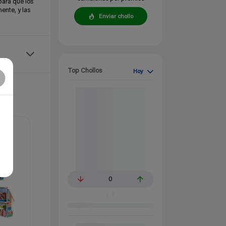
para que los
ente, y las
Enviar chollo
Top Chollos
Hoy
0