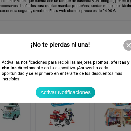
bil Junior Aqua, que cuenta con un tanque de cascada y un tobogán, perfecto 
 accesorios diseñados para que las manitas pequeñas puedan manejarlos fácilm
xperiencia segura y divertida. En su web oficial el precio es de 24,99 €.
¡No te pierdas ni una!
Activa las notificaciones para recibir las mejores
promos, ofertas y
chollos
directamente en tu dispositivo. ¡Aprovecha cada
oportunidad y sé el primero en enterarte de los descuentos más
-27%
-36%
increíbles!
Activar Notificaciones