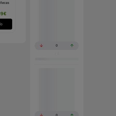
uñecas
59€
lo
0
0