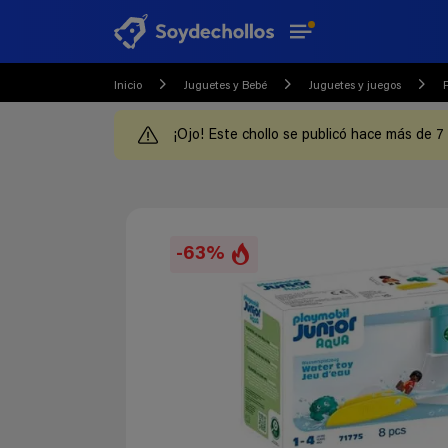
Inicio
Juguetes y Bebé
Juguetes y juegos
¡Ojo! Este chollo se publicó hace más de 7
-63%