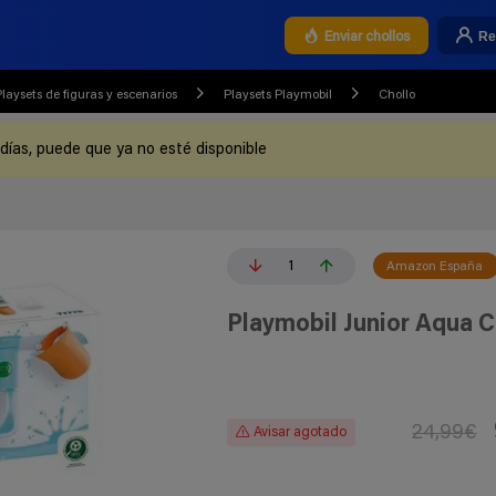
Re
Enviar chollos
Playsets de figuras y escenarios
Playsets Playmobil
Chollo
 días, puede que ya no esté disponible
1
Amazon España
Playmobil Junior Aqua 
24,99€
Avisar agotado