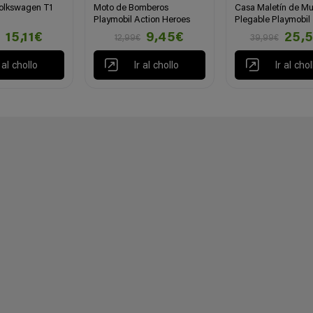
Volkswagen T1
Moto de Bomberos
Casa Maletín de M
Playmobil Action Heroes
Plegable Playmobil
15,11€
9,45€
25,
12,99€
39,99€
r al chollo
Ir al chollo
Ir al chol