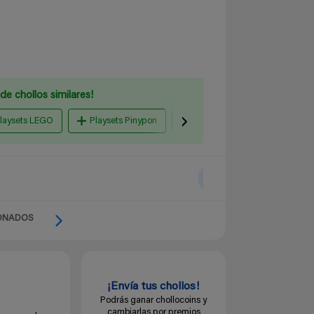
de chollos similares!
laysets LEGO
Playsets Pinypon
Playmobil
Amazon Es
ONADOS
¡Envía tus chollos!
Podrás ganar chollocoins y
cambiarlas por premios