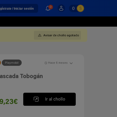
0
0
gístrate / Iniciar sesión
Avisar de chollo agotado
Playmobil
Hace 6 meses
Cascada Tobogán
Ir al chollo
9,23€