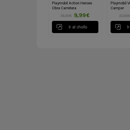
Playmobil Action Heroes
Playmobil 
Obra Carretera
Camper
9,99€
19,99€
21,99€
Ir al chollo
I