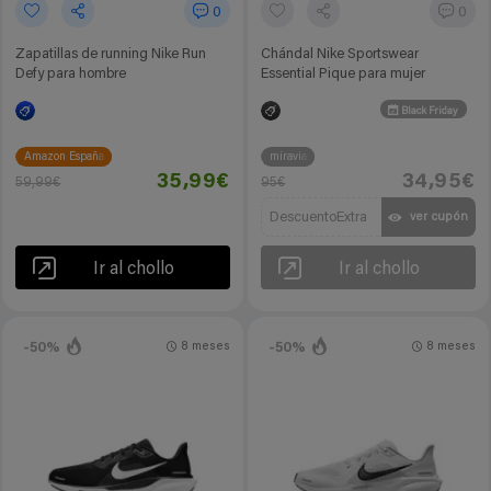
0
0
Zapatillas de running Nike Run
Chándal Nike Sportswear
Defy para hombre
Essential Pique para mujer
Black Friday
Amazon España
miravia
35,99€
34,95€
59,99€
95€
DescuentoExtra
ver cupón
Ir al chollo
Ir al chollo
-50%
-50%
8 meses
8 meses