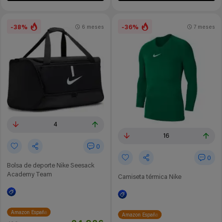
-38%
-36%
6 meses
7 meses
4
16
0
0
Bolsa de deporte Nike Seesack
Academy Team
Camiseta térmica Nike
Amazon España
Amazon España