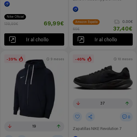
Nike Oficial
0.00€
Amazon España
69,99€
139,99€
37,40€
65€
Ir al chollo
Ir al chollo
-39%
-46%
9 meses
10 meses
37
0
19
Zapatillas NIKE Revolution 7