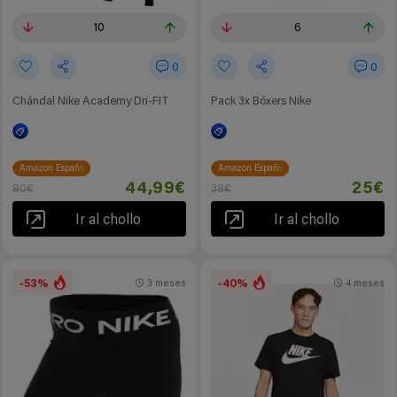
10
6
0
0
Chándal Nike Academy Dri-FIT
Pack 3x Bóxers Nike
Amazon España
Amazon España
44,99€
25€
80€
38€
Ir al chollo
Ir al chollo
-53%
-40%
3 meses
4 meses