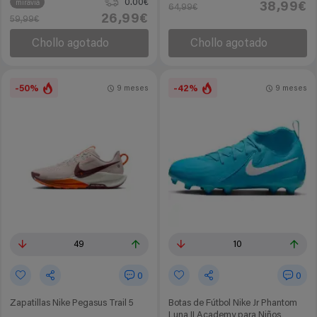
0.00€
miravia
38,99€
64,99€
26,99€
59,99€
Chollo agotado
Chollo agotado
-50%
-42%
9 meses
9 meses
49
10
0
0
Zapatillas Nike Pegasus Trail 5
Botas de Fútbol Nike Jr Phantom
Luna II Academy para Niños