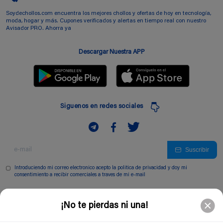
Soydechollos.com encuentra los mejores chollos y ofertas de hoy en tecnología,
moda, hogar y más. Cupones verificados y alertas en tiempo real con nuestro
Avisador PRO. Ahorra ya
Descargar Nuestra APP
Siguenos en redes sociales
Suscribir
Introduciendo mi correo electronico acepto la politica de privacidad y doy mi
consentimiento a recibir comerciales a traves de mi e-mail
Comunidad
¡No te pierdas ni una!
Legal