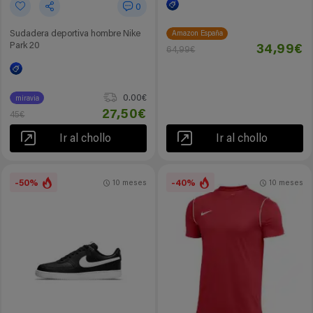
0
Sudadera deportiva hombre Nike
Amazon España
Park 20
34,99€
64,99€
0.00€
miravia
27,50€
45€
Ir al chollo
Ir al chollo
-50%
-40%
10 meses
10 meses