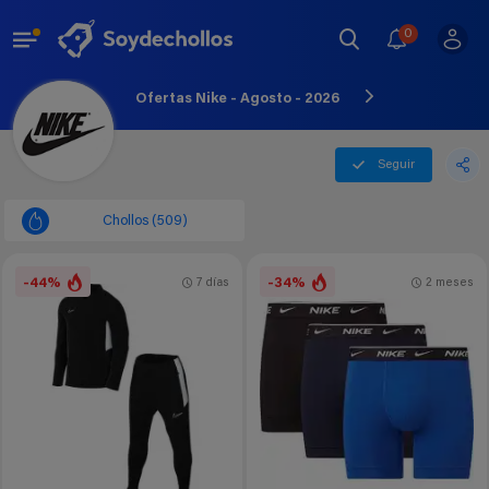
0
Ofertas Nike - Agosto - 2026
Seguir
Chollos (509)
-44%
-34%
7 días
2 meses