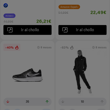
Amazon España
22,49€
54,99€
miravia
26,21€
44,99€
Ir al chollo
Ir al chollo
-40%
-63%
8 meses
8 meses
35
10