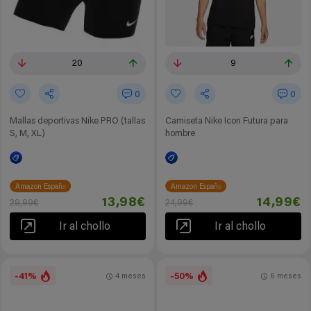
20
9
0
0
Mallas deportivas Nike PRO (tallas
Camiseta Nike Icon Futura para
S, M, XL)
hombre
Amazon España
Amazon España
13,98€
14,99€
29,99€
24,99€
Ir al chollo
Ir al chollo
-41%
-50%
4 meses
6 meses