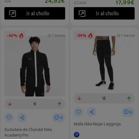
24,92€
40€
17,99€
27,99€
Ir al chollo
Ir al chollo
-42%
-59%
7 meses
7 meses
12
9
0
0
Malla Nike Mujer Leggings
Sudadera de Chandál Nike
Academy Pro