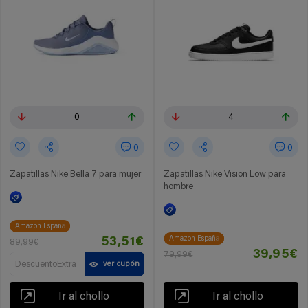
0
4
0
0
Zapatillas Nike Bella 7 para mujer
Zapatillas Nike Vision Low para
hombre
Amazon España
Amazon España
53,51€
89,99€
39,95€
79,99€
DescuentoExtra
ver cupón
Ir al chollo
Ir al chollo