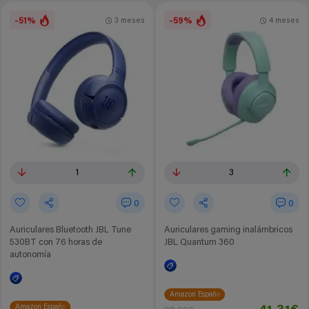
-51%
-59%
3 meses
4 meses
1
3
0
0
Auriculares Bluetooth JBL Tune
Auriculares gaming inalámbricos
530BT con 76 horas de
JBL Quantum 360
autonomía
Amazon España
Amazon España