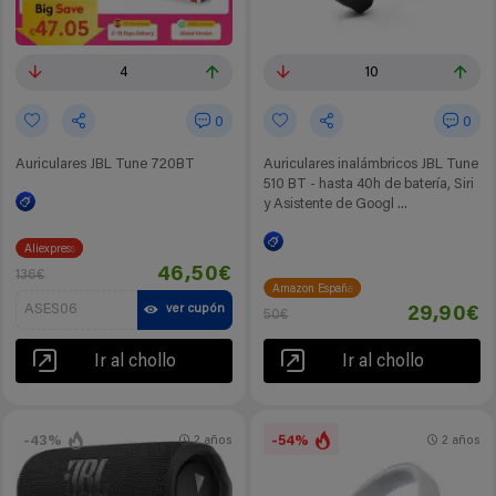
4
10
0
0
Auriculares JBL Tune 720BT
Auriculares inalámbricos JBL Tune
510 BT - hasta 40h de batería, Siri
y Asistente de Googl ...
Aliexpress
46,50€
136€
Amazon España
ASES06
ver cupón
29,90€
50€
Ir al chollo
Ir al chollo
-43%
-54%
2 años
2 años