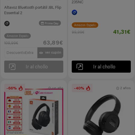
235NC
Altavoz Bluetooth portátil JBL Flip
Essential 2
Prime Day
Amazon España
41,31€
99,99€
Amazon España
63,89€
109,99€
DescuentoExtra
ver cupón
Ir al chollo
Ir al chollo
-66%
-40%
un año
2 años