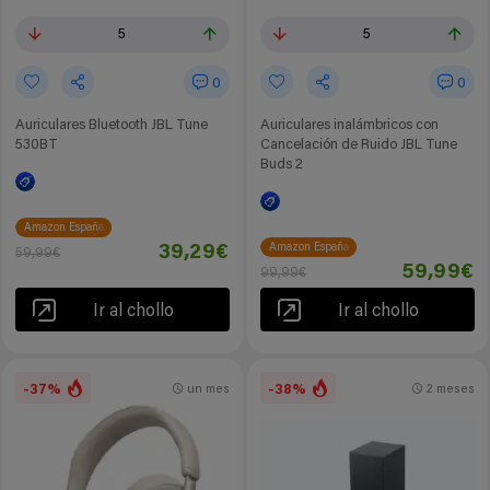
5
5
0
0
Auriculares Bluetooth JBL Tune
Auriculares inalámbricos con
530BT
Cancelación de Ruido JBL Tune
Buds 2
Amazon España
Amazon España
39,29€
59,99€
59,99€
99,99€
Ir al chollo
Ir al chollo
-37%
-38%
un mes
2 meses