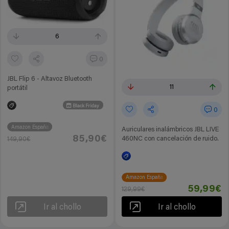
6
0
JBL Flip 6 - Altavoz Bluetooth
11
portátil
Black Friday
0
Amazon España
Auriculares inalámbricos JBL LIVE
85,90€
460NC con cancelación de ruido.
149,90€
Amazon España
59,99€
129,99€
Ir al chollo
Ir al chollo