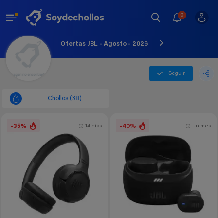
0
Ofertas JBL - Agosto - 2026
Seguir
Chollos (38)
-35%
-40%
14 días
un mes