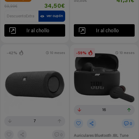
41,31€
99,99€
34,50€
69,99€
DescuentoExtra
ver cupón
Ir al chollo
Ir al chollo
-42%
-59%
10 meses
10 meses
16
7
0
0
Auriculares Bluetooth JBL Tune