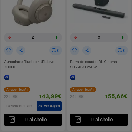
2
0
0
0
Auriculares Bluetooth JBL Live
Barra de sonido JBL Cinema
780NC
SB550 3.1 250W
Amazon España
Amazon España
143,99€
155,66€
229,99€
249,99€
DescuentoExtra
ver cupón
Ir al chollo
Ir al chollo