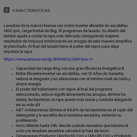
CARACTERISTÍCAS
Lavadora de la marca Hisense con motor inverter eficiente sin escobillas
1400 rpm, carga frontal de 8kg, 16 programas de lavado. Su diseño del
tambor ayuda a cuidar la ropa más delicada consiguiendo mejores
resultados de limpieza minimizando las arrugas de esta manera simplifica
el planchado. Al final del lavado tiene el poder del vapor para dejar
impoluta la ropa.
https://www.amazon.es/dp/B0946QCQKR?psc=1
Capacidad de carga 8Kg con una gran Eficiencia Energética B
Motor Eficiente Inverter sin escobillas, con 10 Años de Garantía,
reduce el desgaste y las vibraciones con el mínimo nivel de ruido y
ahorra energía
El poder del tratamiento con Vapor al final del programa
seleccionado, reduce significativamente las arrugas, elimina los
olores, las bacterias, la ropa queda más suave y cuidada alargando
así su vida útil
ABT Antibacterias: Elimina el 99,8% de las bacterías en el cajón del
detergente y la escotilla de la lavadora secadora, evitando su
proliferación
Inicio diferido hasta 24h: decide cuándo necesitas que termine el
ciclo y la lavadora secadora calculará la hora de inicio
Dimensiones Producto: (Ancho 60 Cm) x (Alto 85 Cm) x (Profundo