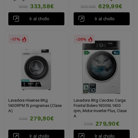
333,58€
629,99€
499€
829,99€
Ir al chollo
Ir al chollo
-17%
-26%
Lavadora Hisense 8Kg
Lavadora 8Kg Cecotec Carga
1400RPM 15 programas (Clase
Frontal Bolero 1900W, 1400
A)
rpm, Motor Inverter Plus, Clase
A
279,90€
339€
279,90€
379€
Ir al chollo
Ir al chollo