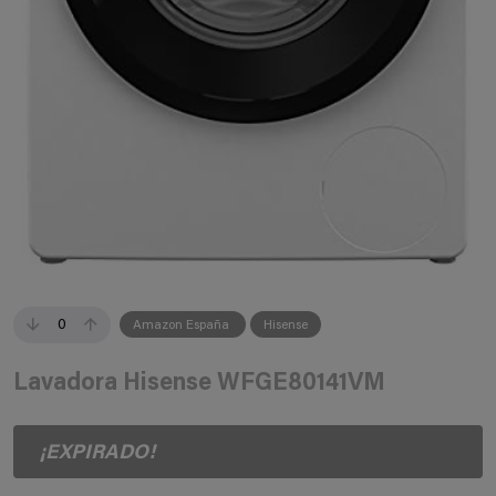
0
Amazon España
Hisense
Lavadora Hisense WFGE80141VM
¡EXPIRADO!