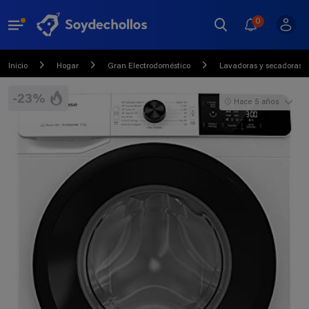
0
Inicio
Hogar
Gran Electrodoméstico
Lavadoras y secadoras
-23%
Hace 5 años