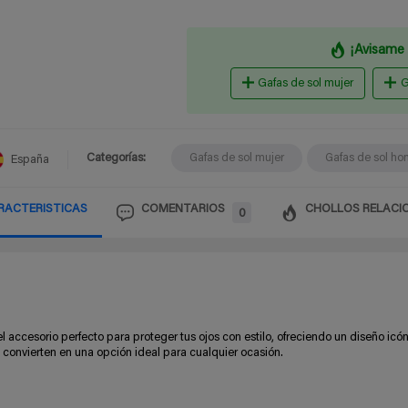
¡Avisame 
Gafas de sol mujer
G
Categorías:
Gafas de sol mujer
Gafas de sol ho
España
RACTERISTICAS
COMENTARIOS
CHOLLOS RELACI
0
l accesorio perfecto para proteger tus ojos con estilo, ofreciendo un diseño icón
 convierten en una opción ideal para cualquier ocasión.