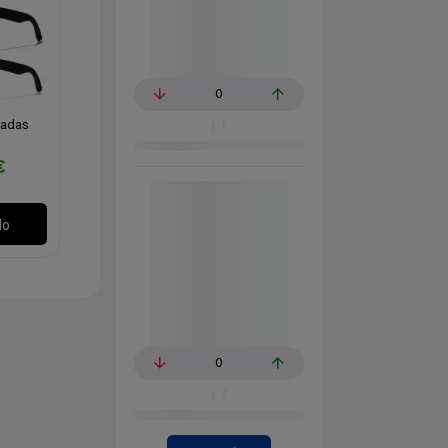
0
zadas
€
lo
0