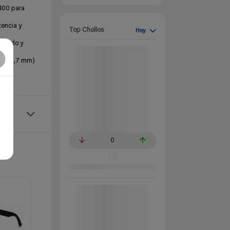
V400 para
tencia y
Top Chollos
Hoy
fluido y
 de 55,7 mm)
0