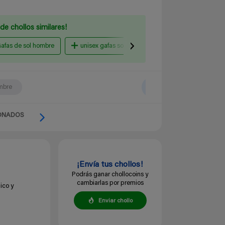
de chollos similares!
afas de sol hombre
unisex gafas sol
Amazon España
mbre
ONADOS
¡Envía tus chollos!
Podrás ganar chollocoins y
cambiarlas por premios
ico y
Enviar chollo