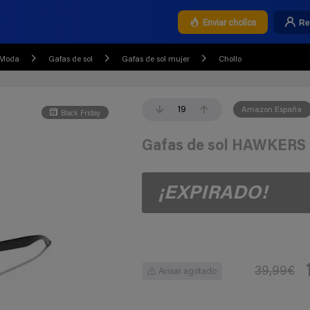
Re
Enviar chollos
 Moda
Gafas de sol
Gafas de sol mujer
Chollo
19
Amazon España
Black Friday
Gafas de sol HAWKERS
¡EXPIRADO!
39,99€
Avisar agotado