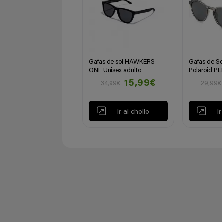
Gafas de sol HAWKERS
Gafas de So
ONE Unisex adulto
Polaroid P
15,99€
34,99€
29,99€
Ir al chollo
I