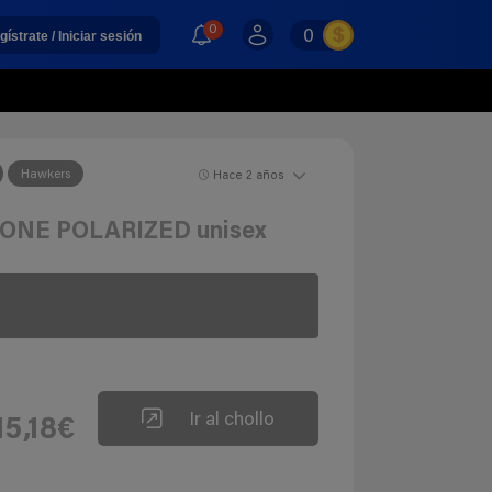
0
0
gístrate / Iniciar sesión
Hawkers
Hace 2 años
 ONE POLARIZED unisex
Ir al chollo
15,18€