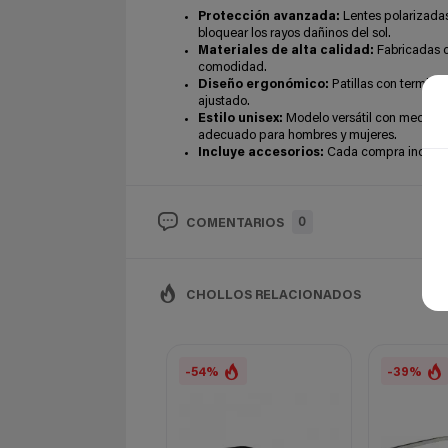
Protección avanzada:
Lentes polarizadas
bloquear los rayos dañinos del sol.
Materiales de alta calidad:
Fabricadas c
comodidad.
Diseño ergonómico:
Patillas con termina
ajustado.
Estilo unisex:
Modelo versátil con medidas 
adecuado para hombres y mujeres.
Incluye accesorios:
Cada compra incluye u
0
COMENTARIOS
CHOLLOS RELACIONADOS
-54%
-39%