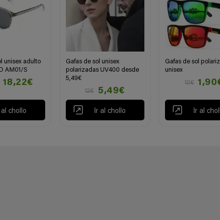
l unisex adulto
Gafas de sol unisex
Gafas de sol polari
LD AM01/S
polarizadas UV400 desde
unisex
5,49€
18,22€
1,90
10€
5,49€
12€
r al chollo
Ir al chollo
Ir al chol