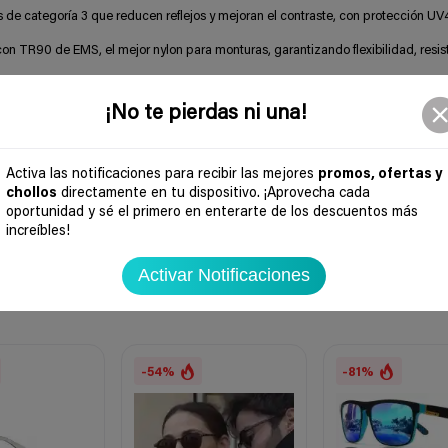
 de categoría 3 que reducen reflejos y mejoran el contraste, con protección U
on TR90 de EMS, el mejor nylon para monturas, garantizando flexibilidad, resis
l más ancho para mayor confort y bisagras rotativas que aseguran un movimiento 
¡No te pierdas ni una!
equilibradas (frontal de 141 mm, puente de 17 mm, patillas de 140 mm y lentes
na funda de microfibra y una caja de presentación oficial.
Activa las notificaciones para recibir las mejores
promos, ofertas y
chollos
directamente en tu dispositivo. ¡Aprovecha cada
oportunidad y sé el primero en enterarte de los descuentos más
increíbles!
Activar Notificaciones
-54%
-81%