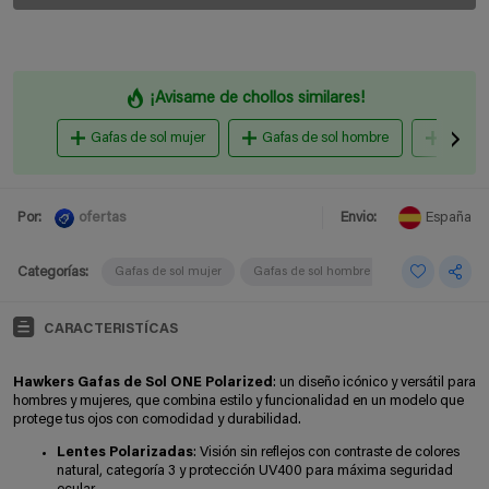
¡Avisame de chollos similares!
Gafas de sol mujer
Gafas de sol hombre
unisex 
ofertas
Por:
Envio:
España
Categorías:
Gafas de sol mujer
Gafas de sol hombre
CARACTERISTÍCAS
Hawkers Gafas de Sol ONE Polarized
: un diseño icónico y versátil para
hombres y mujeres, que combina estilo y funcionalidad en un modelo que
protege tus ojos con comodidad y durabilidad.
Lentes Polarizadas
: Visión sin reflejos con contraste de colores
natural, categoría 3 y protección UV400 para máxima seguridad