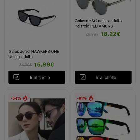
Gafas de Sol unisex adulto
Polaroid PLD AM01/S
18,22€
29,99€
Gafas de sol HAWKERS ONE
Unisex adulto
15,99€
34,99€
Ir al chollo
Ir al chollo
-54%
-81%