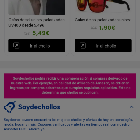
Gafas de sol unisex polarizadas
Gafas de sol polarizadas unisex
UV400 desde 5,49€
1,90€
10€
5,49€
12€
Ir al chollo
Ir al chollo
Soydechollos podría recibir una compensación si compras derivado de
nuestra web. Por ejemplo, en calidad de Afiliado de Amazon, se obtienen
ingresos por compras adscritas que cumplen requisitos aplicables. Esto no
determina que chollos se publican.
Soydechollos.com encuentra los mejores chollos y ofertas de hoy en tecnología,
moda, hogar y más. Cupones verificados y alertas en tiempo real con nuestro
Avisador PRO. Ahorra ya