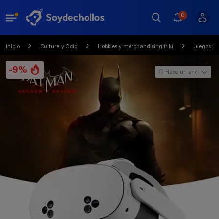
0
Inicio
Cultura y Ocio
Hobbies y merchandising friki
Juegos y j
-9%
Hace un año