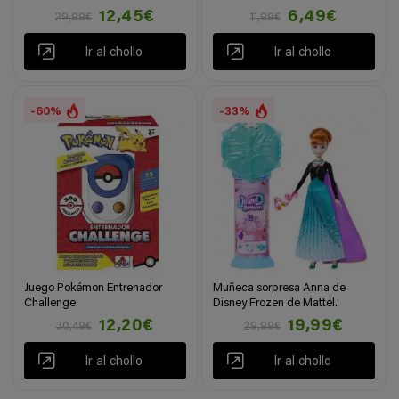
12,45€
6,49€
29,99€
11,99€
Ir al chollo
Ir al chollo
-60%
-33%
Juego Pokémon Entrenador
Muñeca sorpresa Anna de
Challenge
Disney Frozen de Mattel.
12,20€
19,99€
30,49€
29,99€
Ir al chollo
Ir al chollo