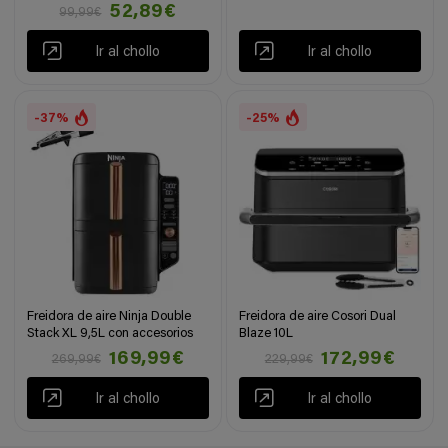
52,89€
99,99€
Ir al chollo
Ir al chollo
-37%
-25%
Freidora de aire Ninja Double
Freidora de aire Cosori Dual
Stack XL 9,5L con accesorios
Blaze 10L
169,99€
172,99€
269,99€
229,99€
Ir al chollo
Ir al chollo