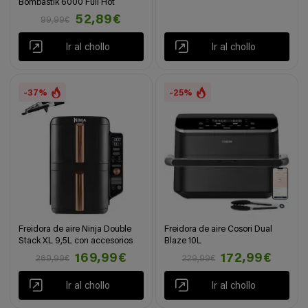
Bombastik 6000 Full Hot
52,89€
99,99€
Ir al chollo
Ir al chollo
-37%
-25%
Freidora de aire Ninja Double
Freidora de aire Cosori Dual
Stack XL 9,5L con accesorios
Blaze 10L
169,99€
172,99€
269,99€
229,99€
Ir al chollo
Ir al chollo