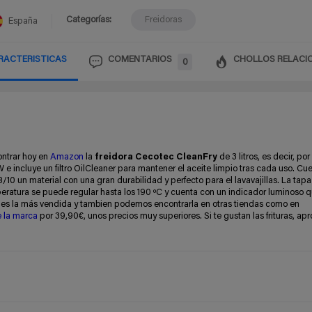
Categorías:
Freidoras
España
RACTERISTICAS
COMENTARIOS
CHOLLOS RELACI
0
ontrar hoy en
Amazon
la
freidora
Cecotec CleanFry
de 3 litros, es decir, por
e incluye un filtro OilCleaner para mantener el aceite limpio tras cada uso.
Cuen
18/10 un material con una gran durabilidad y perfecto para el lavavajillas. La tap
eratura se puede regular hasta los 190 ºC y cuenta con un indicador luminoso 
o es la más vendida y tambien podemos encontrarla en otras tiendas como en
e la marca
por 39,90€, unos precios muy superiores. Si te gustan las frituras, ap