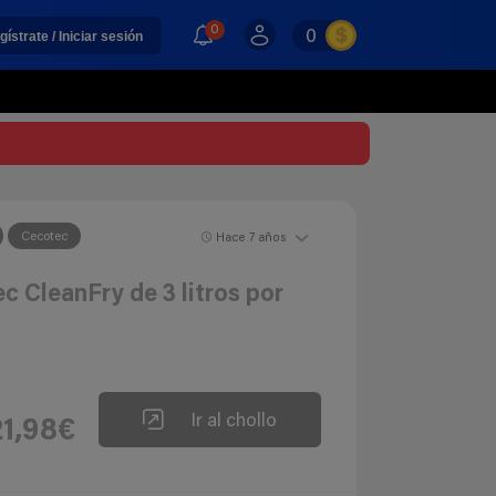
0
0
gístrate / Iniciar sesión
Cecotec
Hace 7 años
c CleanFry de 3 litros por
Ir al chollo
21,98€