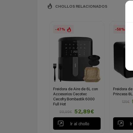
CHOLLOS RELACIONADOS
-47%
-58%
Freidora de Aire de 6L con
Freidora de
Accesorios Cecotec
Princess 8L
Cecofry Bombastik 6000
125€
Full Hot
52,89€
99,99€
Ir al chollo
I