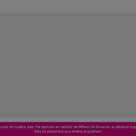
vado de nuestra web. Por ejemplo, en calidad de Afiliado de Amazon, se obtienen ingr
Esto no determina que chollos se publican.