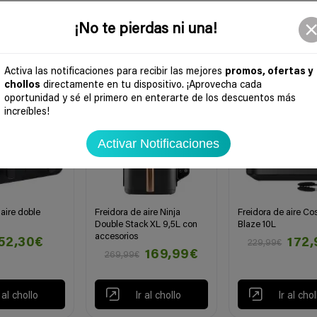
¡No te pierdas ni una!
-37%
-25%
Activa las notificaciones para recibir las mejores
promos, ofertas y
chollos
directamente en tu dispositivo. ¡Aprovecha cada
oportunidad y sé el primero en enterarte de los descuentos más
increíbles!
Activar Notificaciones
 aire doble
Freidora de aire Ninja
Freidora de aire Cos
Double Stack XL 9,5L con
Blaze 10L
accesorios
52,30€
172
229,99€
169,99€
269,99€
r al chollo
Ir al chollo
Ir al chol