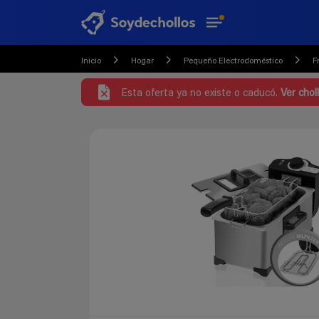
Inicio
Hogar
Pequeño Electrodoméstico
F
Esta oferta ya no existe o caducó.
Ver chol