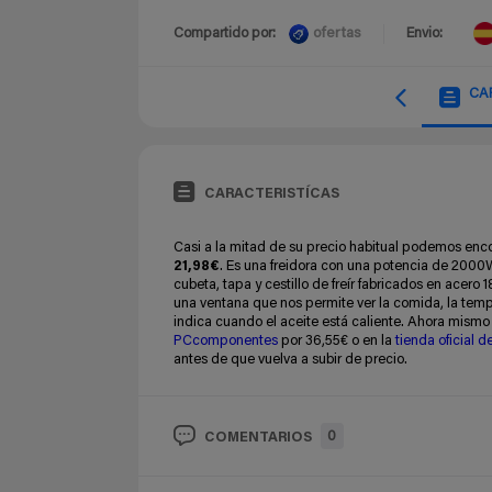
ofertas
Compartido por:
Envio:
CA
CARACTERISTÍCAS
Casi a la mitad de su precio habitual podemos enc
21,98€
. Es una freidora con una potencia de 2000W 
cubeta, tapa y cestillo de freír fabricados en acero 
una ventana que nos permite ver la comida, la temp
indica cuando el aceite está caliente. Ahora mism
PCcomponentes
por 36,55€ o en la
tienda oficial d
antes de que vuelva a subir de precio.
0
COMENTARIOS