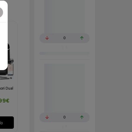
0
ori Dual
,99€
0
lo