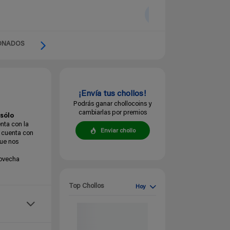
ONADOS
¡Envía tus chollos!
Podrás ganar chollocoins y
cambiarlas por premios
sólo
ta con la
Enviar chollo
a cuenta con
que nos
rovecha
Top Chollos
Hoy