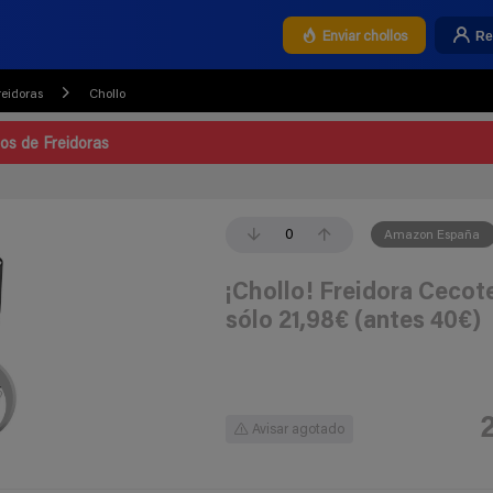
Re
Enviar chollos
reidoras
Chollo
los de Freidoras
0
Amazon España
¡Chollo! Freidora Cecote
sólo 21,98€ (antes 40€)
Avisar agotado