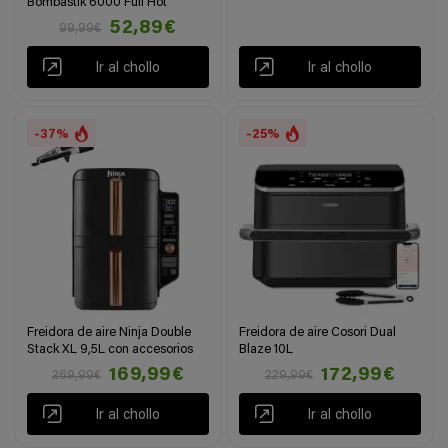
Bombastik 6000 Full Hot
52,89€
99,99€
Ir al chollo
Ir al chollo
-37%
-25%
Freidora de aire Ninja Double
Freidora de aire Cosori Dual
Stack XL 9,5L con accesorios
Blaze 10L
169,99€
172,99€
269,99€
229,99€
Ir al chollo
Ir al chollo