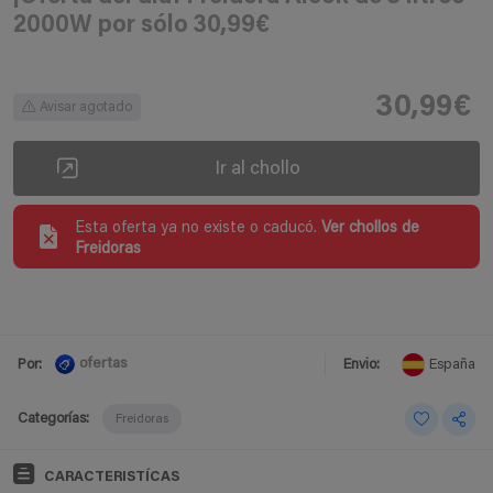
2000W por sólo 30,99€
30,99€
Avisar agotado
Ir al chollo
Esta oferta ya no existe o caducó.
Ver chollos de
Freidoras
ofertas
Por:
Envio:
España
Categorías:
Freidoras
CARACTERISTÍCAS