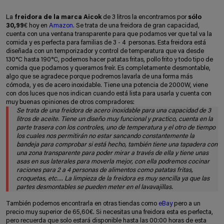
La
freidora de la marca Aicok
de 3 litros la encontramos por
sólo
30,99
€ hoy en
Amazon
. Se trata de una freidora de gran capacidad,
cuenta con una ventana transparente para que podamos ver que tal va la
comida y es perfecta para familias de 3 - 4 personas. Esta freidora está
diseñada con un temporizador y control de temperatura que va desde
130°C hasta 190°C, podemos hacer patatas fritas, pollo frito y todo tipo de
comida que podamos y queramos freír. Es completamente desmontable,
algo que se agradece porque podremos lavarla de una forma más
cómoda, y es de acero inoxidable. Tiene una potencia de 2000W, viene
con dos luces que nos indican cuando está lista para usarla y cuenta con
muy buenas opiniones de otros compradores:
Se trata de una freidora de acero inoxidable para una capacidad de 3
litros de aceite. Tiene un diseño muy funcional y practico, cuenta en la
parte trasera con los controles, uno de temperatura y el otro de tiempo
los cuales nos permitirán no estar sancando constantemente la
bandeja para comprobar si está hecho, también tiene una tapadera con
una zona transparente para poder mirar a través de ella y tiene unas
asas en sus laterales para moverla mejor, con ella podremos cocinar
raciones para 2 a 4 personas de alimentos como patatas fritas,
croquetas, etc.... La limpieza de la freidora es muy sencilla ya que las
partes desmontables se pueden meter en el lavavajillas.
También podemos encontrarla en otras tiendas como
eBay
pero a un
precio muy superior de 65,60€. Si necesitas una freidora esta es perfecta,
pero recuerda que solo estará disponible hasta las 00:00 horas de esta