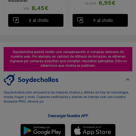
Madalorian
6,95€
16,95€
8,45€
16€
Ir al chollo
Ir al chollo
Soydechollos podría recibir una compensación si compras derivado de
nuestra web. Por ejemplo, en calidad de Afiliado de Amazon, se obtienen
ingresos por compras adscritas que cumplen requisitos aplicables. Esto no
determina que chollos se publican.
Soydechollos.com encuentra los mejores chollos y ofertas de hoy en tecnología,
moda, hogar y más. Cupones verificados y alertas en tiempo real con nuestro
Avisador PRO. Ahorra ya
Descargar Nuestra APP