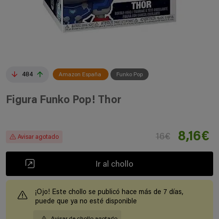
484
Amazon España
Funko Pop
Figura Funko Pop! Thor
8,16€
16€
Avisar agotado
Ir al chollo
¡Ojo! Este chollo se publicó hace más de 7 días,
puede que ya no esté disponible
Avisar de chollo agotado