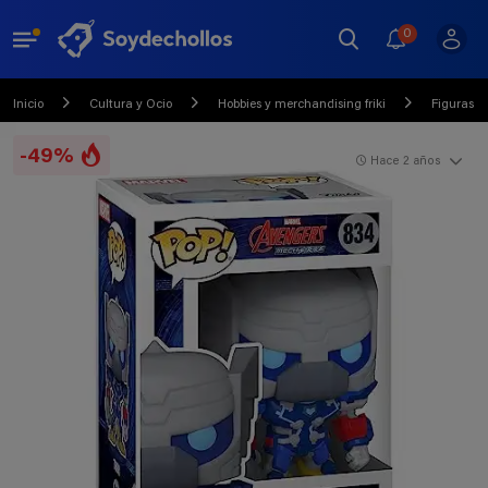
0
Inicio
Cultura y Ocio
Hobbies y merchandising friki
Figuras Fr
-49%
Hace 2 años