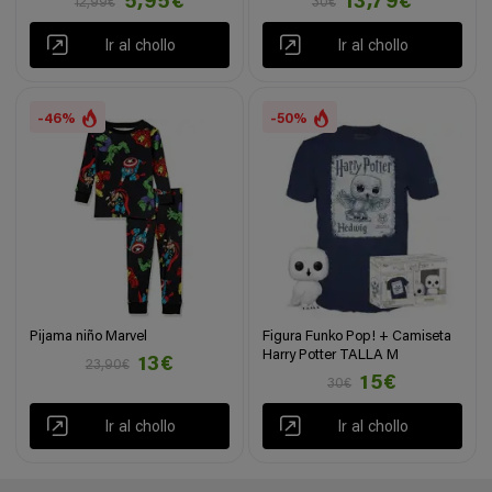
5,95€
13,79€
12,99€
30€
Ir al chollo
Ir al chollo
-46%
-50%
Pijama niño Marvel
Figura Funko Pop! + Camiseta
Harry Potter TALLA M
13€
23,90€
15€
30€
Ir al chollo
Ir al chollo