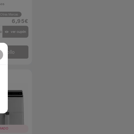
ños
Otras Marcas
6,95€
a
ver cupón
l chollo
IRADO