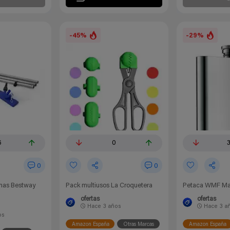
-45%
-29%
6
0
0
0
inas Bestway
Pack multiusos La Croquetera
Petaca WMF Ma
ofertas
ofertas
Hace
3 años
Hace
3 a
os
Amazon España
Otras Marcas
Amazon España