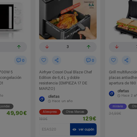
3
0
0
 700W 5
Airfryer Cosori Dual Blaze Chef
Grill multifunci
congelación
Edition de 6,4 L y doble
placas antiadhe
01
resistencia (EMPIEZA 17 DE
apertura de 180
MARZO)
ofertas
ño
Hace
2 a
ofertas
Hace
un año
yundai
miravia
Otr
Aliexpress
Otras Marcas
49,90€
34,99€
129€
189€
ESAS20
ver cupón