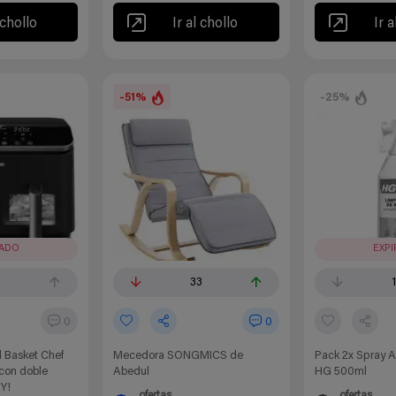
 chollo
Ir al chollo
Ir a
-51%
-25%
RADO
EXP
33
0
0
l Basket Chef
Mecedora SONGMICS de
Pack 2x Spray A
 con doble
Abedul
HG 500ml
Y!
ofertas
ofertas