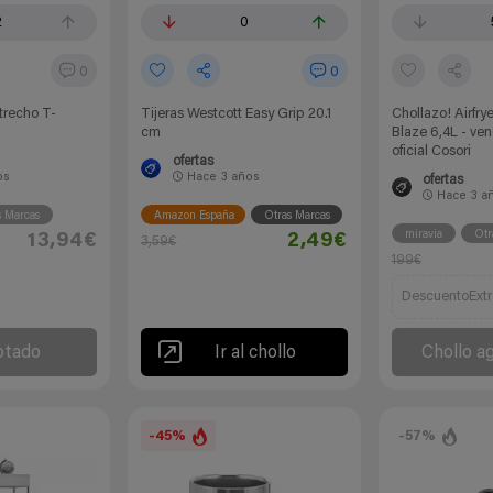
2
0
0
0
trecho T-
Tijeras Westcott Easy Grip 20.1
Chollazo! Airfry
cm
Blaze 6,4L - ven
oficial Cosori
ofertas
os
Hace
3 años
ofertas
Hace
3 a
s Marcas
Amazon España
Otras Marcas
miravia
Otr
13,94€
2,49€
3,59€
199€
DescuentoExtr
otado
Ir al chollo
Chollo a
-45%
-57%