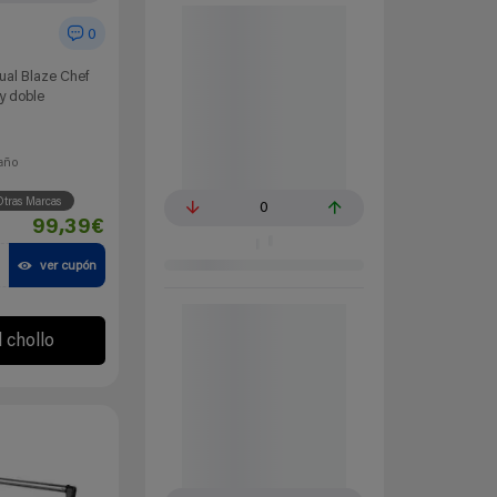
0
Dual Blaze Chef
 y doble
año
tras Marcas
0
99,39€
ver cupón
l chollo