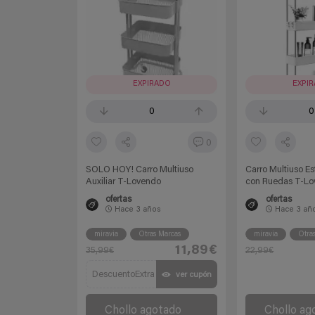
EXPIRADO
EXPI
0
0
0
SOLO HOY! Carro Multiuso
Carro Multiuso Es
Auxiliar T-Lovendo
con Ruedas T-L
ofertas
ofertas
Hace
3 años
Hace
3 añ
miravia
Otras Marcas
miravia
Otra
11,89€
35,99€
22,99€
DescuentoExtra
ver cupón
Chollo agotado
Chollo ag