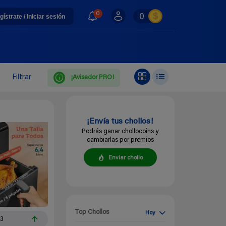
0
0
gístrate / Iniciar sesión
Filtrar
¡Avisador PRO!
¡Envía tus chollos!
Podrás ganar chollocoins y
cambiarlas por premios
Enviar chollo
Top Chollos
Hoy
13