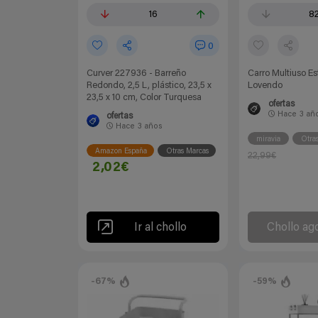
16
8
0
Curver 227936 - Barreño
Carro Multiuso Es
Redondo, 2,5 L, plástico, 23,5 x
Lovendo
23,5 x 10 cm, Color Turquesa
ofertas
Hace
3 añ
ofertas
Hace
3 años
miravia
Otra
Amazon España
Otras Marcas
22,99€
2,02€
Ir al chollo
Chollo ag
-67%
-59%