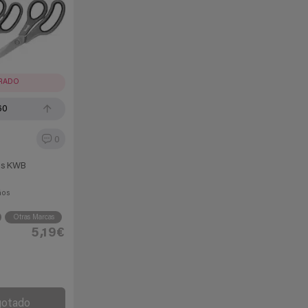
IRADO
60
0
ras KWB
ños
Otras Marcas
5,19€
gotado