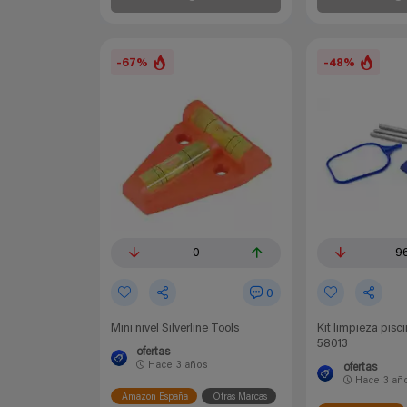
-67%
-48%
0
9
0
Mini nivel Silverline Tools
Kit limpieza pisc
58013
ofertas
Hace
3 años
ofertas
Hace
3 añ
Amazon España
Otras Marcas