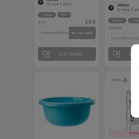
Hace
2 años
ofertas
Hace
2 añ
miravia
BRA
miravia
Otra
25€
47€
219,99€
DescuentoExtra
ver cupón
CUPONFLASH
Ir al chollo
Ir al
-39%
EXPI