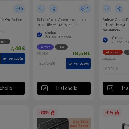
0
0
ish Oxi Action
Set de Boles Acero Inoxidable
Airfryer Cosori 
BRA Efficient 12-16-20 cm
Edition de 6,4 L
resistencia
ses
ofertas
Hace
8 meses
ofertas
anish
Hace
un 
miravia
BRA
7,48€
Aliexpress
O
18,59€
35,95€
ver cupón
189,99€
BL4CKBB
ver cupón
CDES10
 chollo
Ir al chollo
Ir a
-32%
-41%