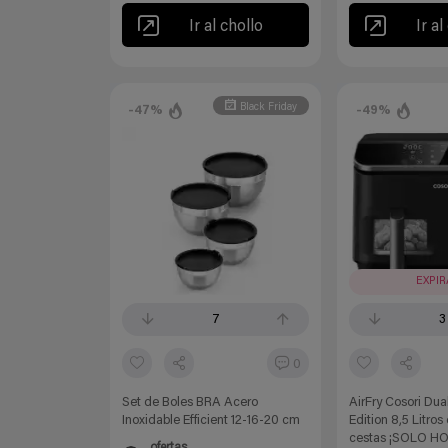
Ir al chollo
Ir al
Black Friday
-47%
-49%
EXPI
7
3
0
Set de Boles BRA Acero
AirFry Cosori Dua
Inoxidable Efficient 12-16-20 cm
Edition 8,5 Litros
cestas ¡SOLO HO
ofertas