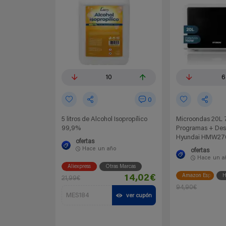
10
6
0
5 litros de Alcohol Isopropílico
Microondas 20L
99,9%
Programas + Des
Hyundai HMW27
ofertas
Hace
un año
ofertas
Hace
un a
Aliexpress
Otras Marcas
Amazon España
H
14,02€
21,99€
94,90€
MES184
ver cupón