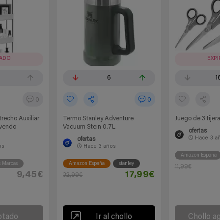
RADO
EXP
6
1
0
0
trecho Auxiliar
Termo Stanley Adventure
Juego de 3 tije
ovendo
Vacuum Stein 0.7L
ofertas
Hace
3 a
ofertas
os
Hace
3 años
Amazon España
s Marcas
Amazon España
stanley
11,99€
9,45€
17,99€
32,99€
otado
Ir al chollo
Chollo a