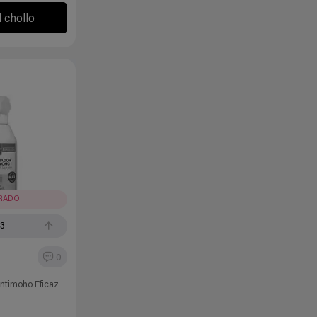
l chollo
IRADO
13
0
ntimoho Eficaz