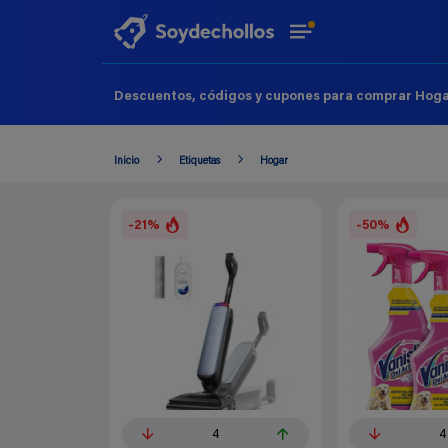
Descuentos, códigos y cupones para comprar Hogar
Inicio
Etiquetas
Hogar
-21%
-50%
4
4