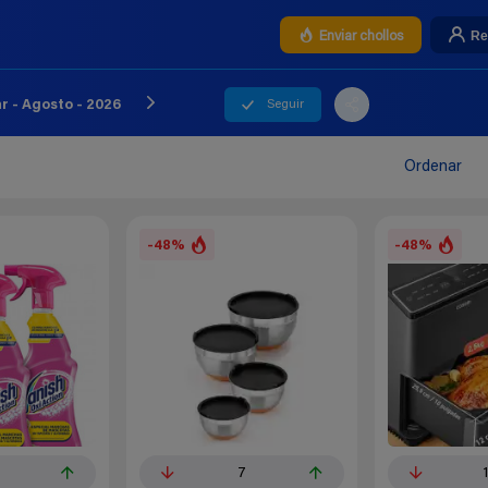
Re
Enviar chollos
Seguir
 - Agosto - 2026
Ordenar
-48%
-48%
7