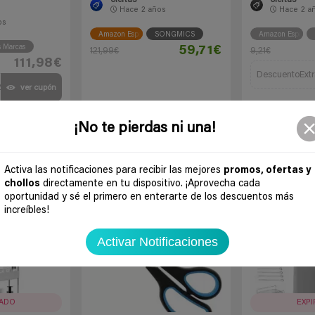
Hace
2 años
Hace
2 a
os
Amazon España
SONGMICS
Amazon España
s Marcas
59,71€
121,99€
9,21€
111,98€
DescuentoExtr
20
ver cupón
 chollo
Ir al chollo
Ir a
¡No te pierdas ni una!
Activa las notificaciones para recibir las mejores
promos, ofertas y
-31%
-41%
chollos
directamente en tu dispositivo. ¡Aprovecha cada
oportunidad y sé el primero en enterarte de los descuentos más
increíbles!
Activar Notificaciones
RADO
EXP