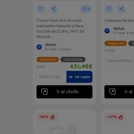
0
Tineco Floor One S9 Artist -
3 envases de Van
Aspiradora Húmeda y Seca,
ofertas
Succión de 22 kPa, 360°, 50
Hace
4 me
Minutos ...
Amazon España
V
ofertas
Hace
2 meses
14,95€
Amazon España
Otras Marcas
DescuentoExtra
431,46€
549€
BUENTCLM
ver cupón
Ir al chollo
Ir al
-36%
-47%