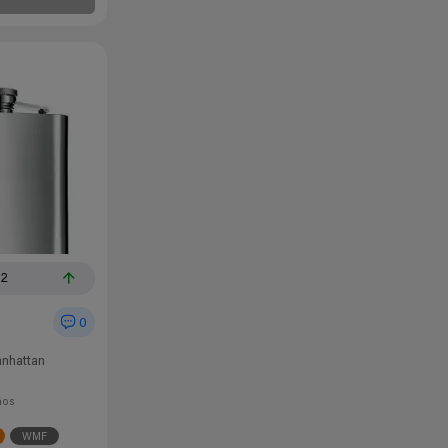
32
0
nhattan
ños
WMF