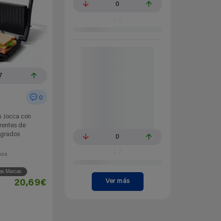
0
7
0
ón Jocca con
rentes de
 grados
0
ños
as Marcas
Ver más
20,69€