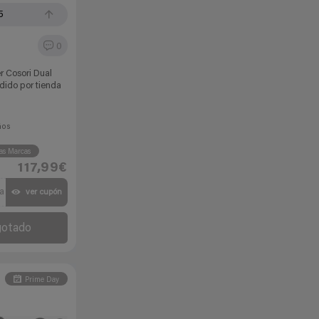
5
0
er Cosori Dual
dido por tienda
ños
as Marcas
117,99€
a
ver cupón
gotado
Prime Day