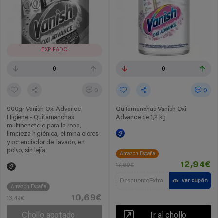
EXPIRADO
0
0
0
0
900gr Vanish Oxi Advance
Quitamanchas Vanish Oxi
Higiene - Quitamanchas
Advance de 1,2 kg
multibeneficio para la ropa,
limpieza higiénica, elimina olores
y potenciador del lavado, en
polvo, sin lejía
Amazon España
12,94€
17,99€
DescuentoExtra
ver cupón
Amazon España
10,69€
13,49€
Chollo agotado
Ir al chollo