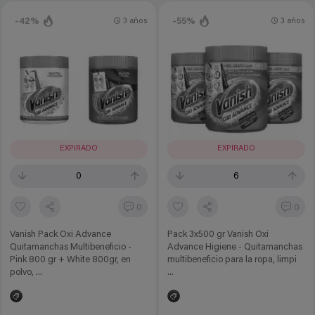
-42%
-55%
3 años
3 años
EXPIRADO
EXPIRADO
0
6
0
0
Vanish Pack Oxi Advance
Pack 3x500 gr Vanish Oxi
Quitamanchas Multibeneficio -
Advance Higiene - Quitamanchas
Pink 800 gr + White 800gr, en
multibeneficio para la ropa, limpi
polvo, ...
...