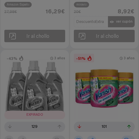
Amazon España
miravia
16,29€
8,92€
27,98€
20€
DescuentoExtra
ver cupón
Ir al chollo
Ir al chollo
-43%
-51%
3 años
3 años
EXPIRADO
129
101