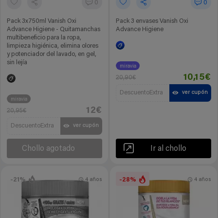
0
0
Pack 3x750ml Vanish Oxi
Pack 3 envases Vanish Oxi
Advance Higiene - Quitamanchas
Advance Higiene
multibeneficio para la ropa,
limpieza higiénica, elimina olores
y potenciador del lavado, en gel,
sin lejía
miravia
10,15€
20,90€
DescuentoExtra
ver cupón
miravia
12€
20,95€
DescuentoExtra
ver cupón
Chollo agotado
Ir al chollo
-21%
-28%
4 años
4 años