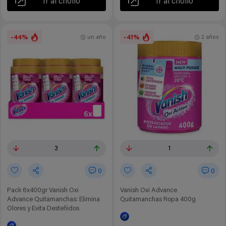
Ir al chollo
Ir al chollo
-44%
-41%
un año
2 años
3
1
0
0
Pack 6x400gr Vanish Oxi
Vanish Oxi Advance
Advance Quitamanchas: Elimina
Quitamanchas Ropa 400g
Olores y Evita Desteñidos