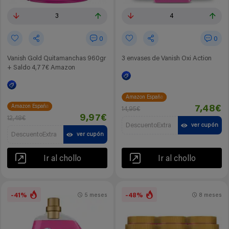
3
4
0
0
Vanish Gold Quitamanchas 960gr
3 envases de Vanish Oxi Action
+ Saldo 4,77€ Amazon
Amazon España
Amazon España
7,48€
14,95€
9,97€
12,48€
DescuentoExtra
ver cupón
DescuentoExtra
ver cupón
Ir al chollo
Ir al chollo
-41%
-48%
5 meses
8 meses