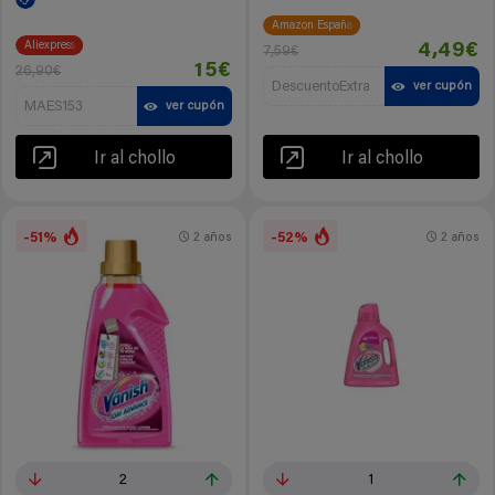
Amazon España
Aliexpress
4,49€
7,59€
15€
26,90€
DescuentoExtra
ver cupón
MAES153
ver cupón
Ir al chollo
Ir al chollo
-51%
-52%
2 años
2 años
2
1