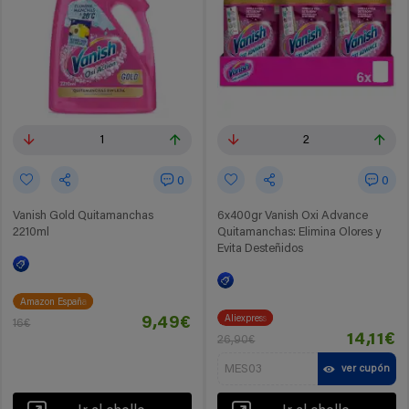
1
2
0
0
Vanish Gold Quitamanchas
6x400gr Vanish Oxi Advance
2210ml
Quitamanchas: Elimina Olores y
Evita Desteñidos
Amazon España
Aliexpress
9,49€
16€
14,11€
26,90€
MES03
ver cupón