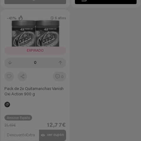
-41%
6 años
EXPIRADO
0
0
Pack de 2x Quitamanchas Vanish
Oxi Action 900 g
Amazon España
12,77€
21,49€
DescuentoExtra
ver cupón