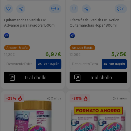
0
0
Quitamanchas Vanish Oxi
Oferta flash! Vanish Oxi Action
Advance para lavadora 1500ml
Quitamanchas Ropa 1800ml
Amazon España
Amazon España
6,97€
5,75€
14,29€
12,09€
DescuentoExtra
DescuentoExtra
ver cupón
ver cupón
Ir al chollo
Ir al chollo
-29%
-30%
2 años
2 años