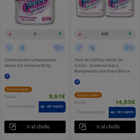
0
209
0
0
Quitamanchas y blanqueador
Pack de 2x900g Vanish Oxi
Vanish Oxi Advance 800g
Action - Quitamanchas y
Blanqueador para Ropa Blanca
Amazon España
Amazon España
9,97€
13,99€
14,95€
21,49€
DescuentoExtra
ver cupón
DescuentoExtra
ver cupón
Ir al chollo
Ir al chollo