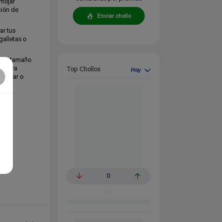
emojar
ción de
Enviar chollo
ar tus
galletas o
ayor tamaño
ad para
Top Chollos
Hoy
macerar o
les.
0