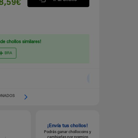
8,59€
de chollos similares!
BRA
ONADOS
¡Envía tus chollos!
Podrás ganar chollocoins y
cambiarlas por premios