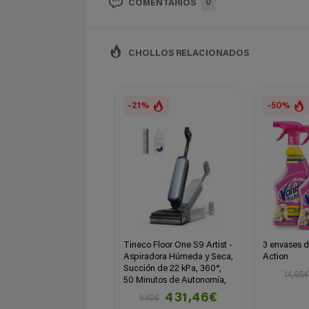
0
COMENTARIOS
CHOLLOS RELACIONADOS
-21%
-50%
Tineco Floor One S9 Artist -
3 envases d
Aspiradora Húmeda y Seca,
Action
Succión de 22 kPa, 360°,
14,95
50 Minutos de Autonomía,
431,46€
549€