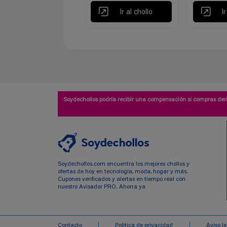
Ir al chollo
I
Soydechollos podría recibir una compensación si compras deri
Soydechollos.com encuentra los mejores chollos y
ofertas de hoy en tecnología, moda, hogar y más.
Cupones verificados y alertas en tiempo real con
nuestro Avisador PRO. Ahorra ya
Contacto
Politica de privacidad
Aviso l