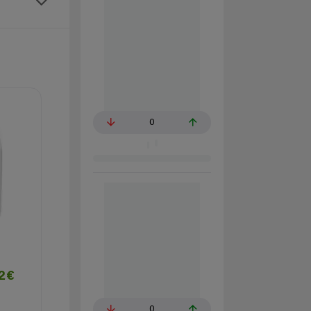
0
02€
0