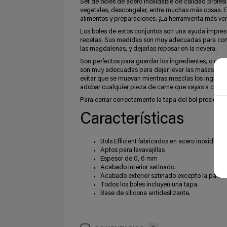
Set de boles de acero inoxidable de calidad profesi
vegetales, descongelar, entre muchas más cosas. Es
alimentos y preparaciones. ¡La herramienta más vers
Los boles de estos conjuntos son una ayuda impresc
recetas. Sus medidas son muy adecuadas para combi
las magdalenas, y dejarlas reposar en la nevera.
Son perfectos para guardar los ingredientes, o co
son muy adecuadas para dejar levar las masas de b
evitar que se muevan mientras mezclas los ingredie
adobar cualquier pieza de carne que vayas a cocinar
Para cerrar correctamente la tapa del bol presionar 
Características
Bols Efficient fabricados en acero inoxidable
Aptos para lavavajillas
Espesor de 0, 6 mm
Acabado interior satinado.
Acabado exterior satinado excepto la parte 
Todos los boles incluyen una tapa.
Base de silicona antideslizante.