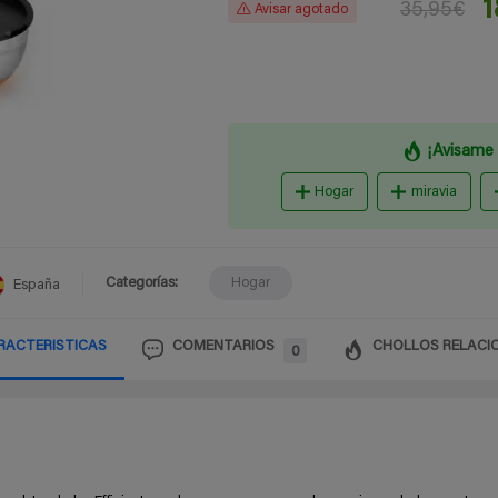
1
35,95€
Avisar agotado
¡Avisame 
Hogar
miravia
Categorías:
Hogar
España
RACTERISTICAS
COMENTARIOS
CHOLLOS RELACI
0