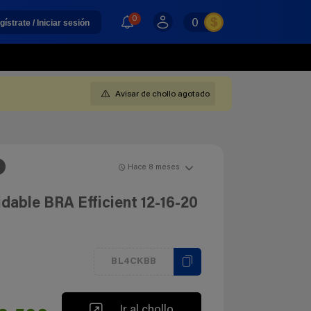
0
0
gístrate / Iniciar sesión
Avisar de chollo agotado
Hace 8 meses
idable BRA Efficient 12-16-20
BL4CKBB
Ir al chollo