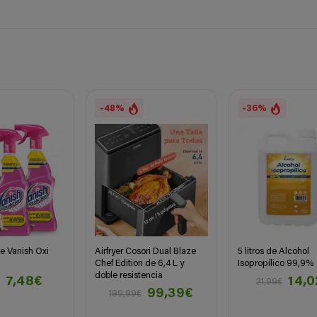
-48%
-36%
e Vanish Oxi
Airfryer Cosori Dual Blaze
5 litros de Alcohol
Chef Edition de 6,4 L y
Isopropílico 99,9%
doble resistencia
7,48€
14,
€
21,99€
99,39€
189,99€