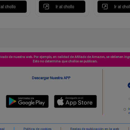
r al chollo
Ir al chollo
Ir al chol
vado de nuestra web. Por ejemplo, en calidad de Afiliado de Amazon, se obtienen ingr
Esto no determina que chollos se publican.
Descargar Nuestra APP
I
m
egal
Politica de cookies
Reglas de publicación en la web