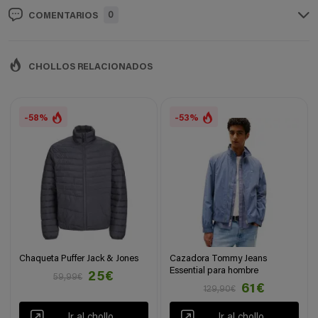
0
COMENTARIOS
CHOLLOS RELACIONADOS
-58%
-53%
Chaqueta Puffer Jack & Jones
Cazadora Tommy Jeans
Essential para hombre
25€
59,99€
61€
129,90€
Ir al chollo
Ir al chollo