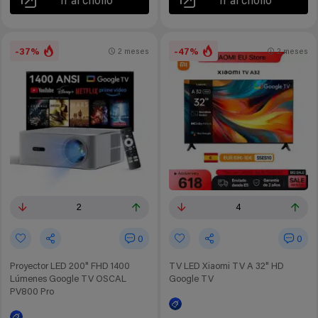
Ir al chollo
Ir al chollo
-37%
-47%
2 meses
2 meses
2
4
0
0
Proyector LED 200" FHD 1400
TV LED Xiaomi TV A 32" HD
Lúmenes Google TV OSCAL
Google TV
PV800 Pro