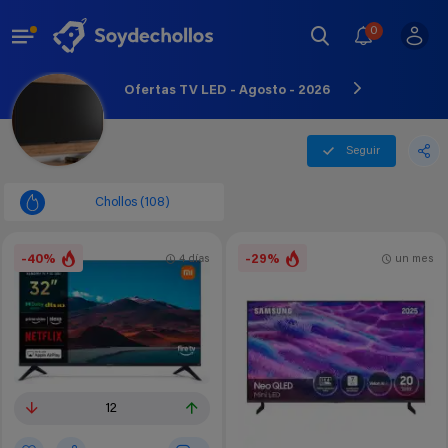
0
Ofertas TV LED - Agosto - 2026
Seguir
Chollos (108)
-40%
-29%
4 días
un mes
12