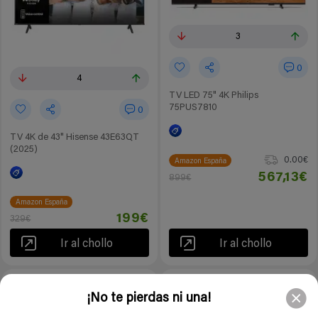
3
0
4
TV LED 75" 4K Philips
75PUS7810
0
TV 4K de 43" Hisense 43E63QT
(2025)
0.00€
Amazon España
567,13€
899€
Amazon España
199€
329€
Ir al chollo
Ir al chollo
-35%
-33%
5 meses
5 meses
¡No te pierdas ni una!