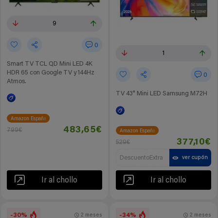
9
0
1
Smart TV TCL QD Mini LED 4K
HDR 65 con Google TV y 144Hz
0
Atmos.
TV 43" Mini LED Samsung M72H
Amazon España
483,65€
799€
Amazon España
377,10€
529€
DescuentoExtra
ver cupón
Ir al chollo
Ir al chollo
-30%
-34%
2 meses
2 meses