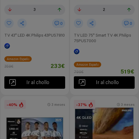
3
2
0
0
TV 43" LED 4K Philips 43PUS7810
TV LED 75" Smart TV 4K Philips
75PUS7000
Amazon España
Amazon España
233€
359€
519€
799€
Ir al chollo
Ir al chollo
-40%
-37%
3 meses
3 meses