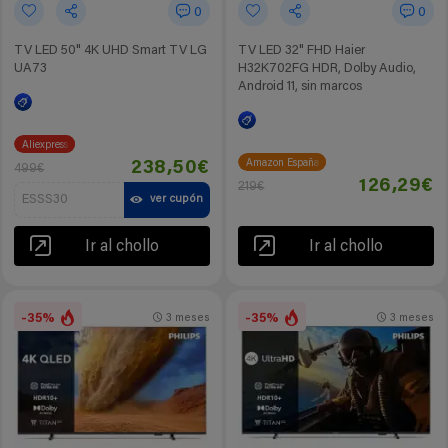
0
0
TV LED 50" 4K UHD Smart TV LG
TV LED 32" FHD Haier
UA73
H32K702FG HDR, Dolby Audio,
Android 11, sin marcos
Aliexpress
Amazon España
238,50€
499€
126,29€
219€
ESSS30
ver cupón
Ir al chollo
Ir al chollo
-35%
-35%
3 meses
3 meses