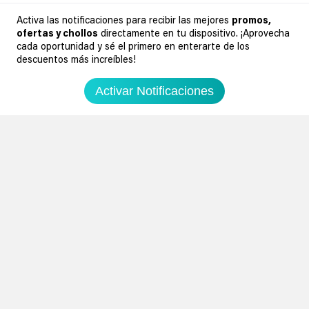
Activa las notificaciones para recibir las mejores
promos,
ofertas y chollos
directamente en tu dispositivo. ¡Aprovecha
cada oportunidad y sé el primero en enterarte de los
descuentos más increíbles!
Activar Notificaciones
6
6
0
0
TV LED 4K 50" Panasonic TB-
Televisor Xiaomi TV S Mini 55"
50W60AEZ Smart TV
QD Mini LED con Google TV
0.00€
0.00€
Amazon España
Amazon España
355,56€
399€
549€
599€
Ir al chollo
Ir al chollo