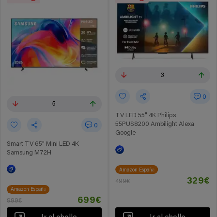
3
0
5
TV LED 55" 4K Philips
55PUS8200 Ambilight Alexa
0
Google
Smart TV 65" Mini LED 4K
Samsung M72H
Amazon España
329€
499€
Amazon España
699€
999€