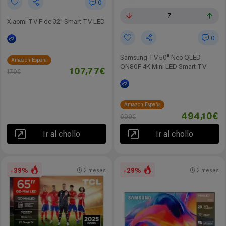
0
7
Xiaomi TV F de 32" Smart TV LED
0
Samsung TV 50" Neo QLED
Amazon España
QN80F 4K Mini LED Smart TV
107,77€
179€
Amazon España
494,10€
699€
Ir al chollo
Ir al chollo
-39%
-29%
2 meses
2 meses