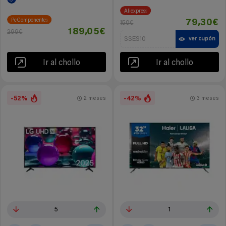
Aliexpress
PcComponentes
79,30€
150€
189,05€
299€
SSES10
ver cupón
Ir al chollo
Ir al chollo
-52%
-42%
2 meses
3 meses
5
1