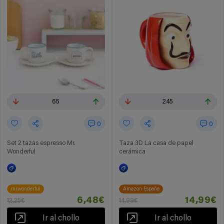
65
245
0
0
Set 2 tazas espresso Mr.
Taza 3D La casa de papel
Wonderful
cerámica
mrwonderful
Amazon España
6,48€
14,99€
12,25€
14,99€
Ir al chollo
Ir al chollo