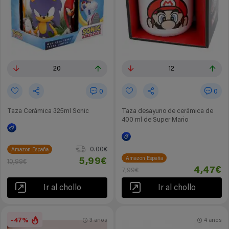
20
12
0
0
Taza Cerámica 325ml Sonic
Taza desayuno de cerámica de
400 ml de Super Mario
0.00€
Amazon España
Amazon España
5,99€
10,99€
4,47€
7,99€
Ir al chollo
Ir al chollo
-47%
3 años
4 años