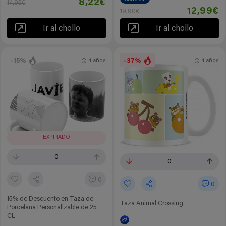
8,22€
14,95€
12,99€
19,90€
Ir al chollo
Ir al chollo
-15%
-37%
4 años
4 años
EXPIRADO
0
0
0
0
15% de Descuento en Taza de
Taza Animal Crossing
Porcelana Personalizable de 25
CL