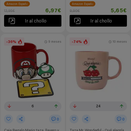
Amazon España
Amazon España
6,97€
5,65€
13,95€
9,90€
Ir al chollo
Ir al chollo
-36%
-74%
9 meses
10 meses
6
24
0
0
Caja Regalo Mario: taza, llavero y
Taza Mr. Wonderful - Qué alegría