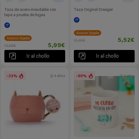
Taza de acero inoxidable con
Taza Original Draeger
tapa a prueba de fugas
Amazon España
Amazon España
5,52€
13,40€
5,99€
14,99€
Ir al chollo
Ir al chollo
-33%
-69%
4 años
4 años