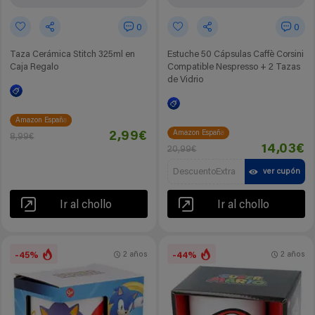
0
0
Taza Cerámica Stitch 325ml en
Estuche 50 Cápsulas Caffè Corsini
Caja Regalo
Compatible Nespresso + 2 Tazas
de Vidrio
Amazon España
Amazon España
2,99€
8,99€
14,03€
20,99€
DescuentoExtra
ver cupón
Ir al chollo
Ir al chollo
-45%
-44%
2 años
2 años