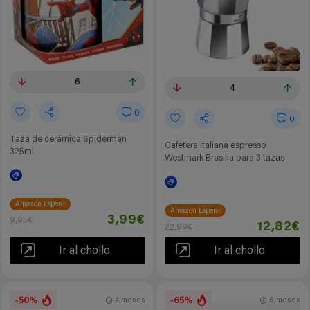
6
4
0
0
Taza de cerámica Spiderman
Cafetera italiana espresso
325ml
Westmark Brasilia para 3 tazas
Amazon España
Amazon España
3,99€
9,95€
12,82€
22,99€
Ir al chollo
Ir al chollo
-50%
-65%
4 meses
6 meses