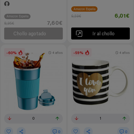
Amazon España
6,01€
9,59€
Amazon España
7,60€
8,95€
Chollo agotado
Ir al chollo
-60%
-59%
4 años
4 años
0
1
0
0