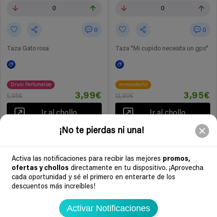
0
0
0
0
Taza Gato rosa
Taza "Mi cupido necesita un gps"
Druni Perfumerías
mrwonderful
3,99€
3,95€
5,95€
12,90€
Ir al chollo
Ir al chollo
¡No te pierdas ni una!
Soydechollos podría recibir una compensación si compras derivado de
nuestra web. Por ejemplo, en calidad de Afiliado de Amazon, se obtienen
Activa las notificaciones para recibir las mejores
promos,
ingresos por compras adscritas que cumplen requisitos aplicables. Esto no
ofertas y chollos
directamente en tu dispositivo. ¡Aprovecha
determina que chollos se publican.
cada oportunidad y sé el primero en enterarte de los
descuentos más increíbles!
Activar Notificaciones
Soydechollos.com encuentra los mejores chollos y ofertas de hoy en tecnología,