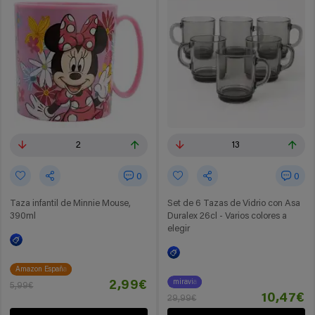
2
13
0
0
Taza infantil de Minnie Mouse,
Set de 6 Tazas de Vidrio con Asa
390ml
Duralex 26cl - Varios colores a
elegir
Amazon España
miravia
2,99€
5,99€
10,47€
29,99€