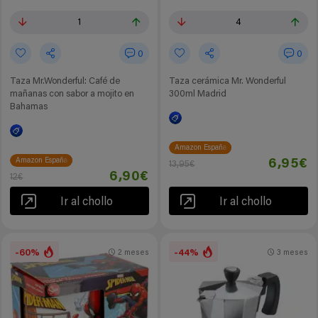
1
4
0
0
Taza Mr.Wonderful: Café de
Taza cerámica Mr. Wonderful
mañanas con sabor a mojito en
300ml Madrid
Bahamas
Amazon España
Amazon España
6,95€
13,95€
6,90€
12€
Ir al chollo
Ir al chollo
-60%
-44%
2 meses
3 meses