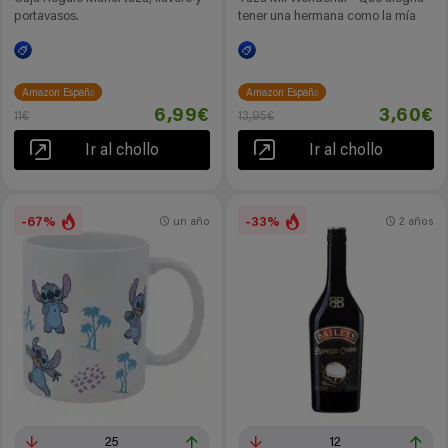
portavasos.
tener una hermana como la mía
Amazon España
Amazon España
6,99€
3,60€
11€
13,95€
Ir al chollo
Ir al chollo
-67%
-33%
un año
2 años
25
12