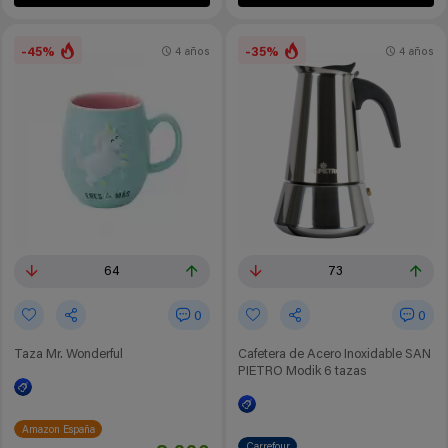
-45%
-35%
4 años
4 años
64
73
0
0
Taza Mr. Wonderful
Cafetera de Acero Inoxidable SAN
PIETRO Modik 6 tazas
Amazon España
Carrefour