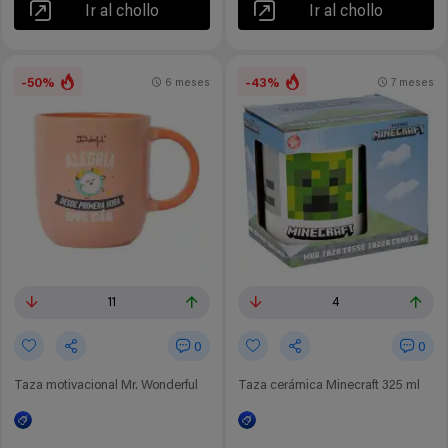
Ir al chollo
Ir al chollo
-50%
-43%
6 meses
7 meses
11
4
0
0
Taza motivacional Mr. Wonderful
Taza cerámica Minecraft 325 ml