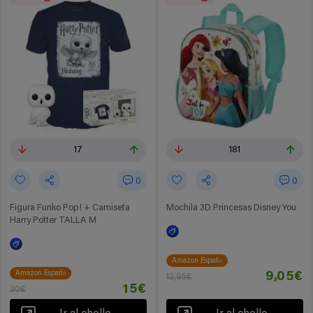
17
181
0
0
Figura Funko Pop! + Camiseta
Mochila 3D Princesas Disney You
Harry Potter TALLA M
Amazon España
Amazon España
9,05€
12,95€
15€
30€