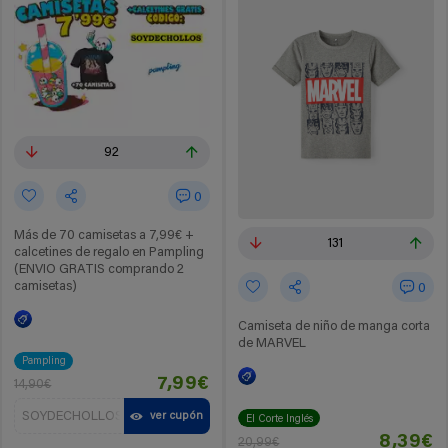
92
0
Más de 70 camisetas a 7,99€ +
131
calcetines de regalo en Pampling
(ENVIO GRATIS comprando 2
camisetas)
0
Camiseta de niño de manga corta
de MARVEL
Pampling
7,99€
14,90€
SOYDECHOLLOS
ver cupón
El Corte Inglés
8,39€
20,99€