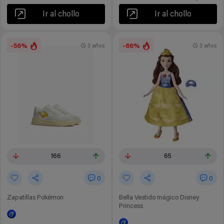
Ir al chollo
Ir al chollo
-56%
-66%
3 años
3 años
166
65
0
0
Zapatillas Pokémon
Bella Vestido mágico Disney
Princess