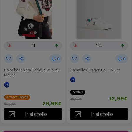
74
134
0
0
Bolso bandolera Desigual Mickey
Zapatillas Dragon Ball - Mujer
Mouse
bershka
Amazon España
12,99€
35,99€
29,98€
59,95€
Ir al chollo
Ir al chollo