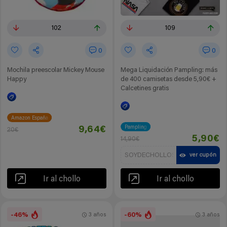
102
109
0
0
Mochila preescolar Mickey Mouse
Mega Liquidación Pampling: más
Happy
de 400 camisetas desde 5,90€ +
Calcetines gratis
Amazon España
Pampling
9,64€
20€
5,90€
14,90€
SOYDECHOLLOS
ver cupón
Ir al chollo
Ir al chollo
-46%
-60%
3 años
3 años