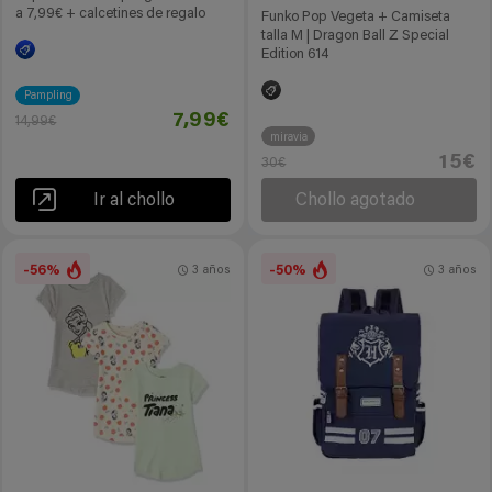
a 7,99€ + calcetines de regalo
Funko Pop Vegeta + Camiseta
talla M | Dragon Ball Z Special
Edition 614
Pampling
7,99€
14,99€
miravia
15€
30€
Ir al chollo
Chollo agotado
-56%
-50%
3 años
3 años