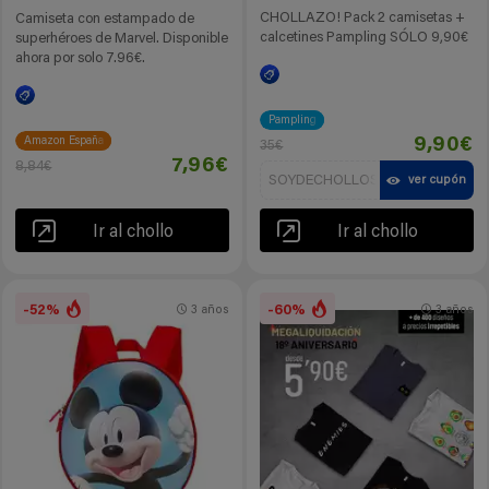
CHOLLAZO! Pack 2 camisetas +
Camiseta con estampado de
calcetines Pampling SÓLO 9,90€
superhéroes de Marvel. Disponible
ahora por solo 7.96€.
Pampling
Amazon España
9,90€
35€
7,96€
8,84€
SOYDECHOLLOS
ver cupón
Ir al chollo
Ir al chollo
-52%
-60%
3 años
3 años