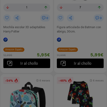
1
7
0
0
Mochila escolar 3D adaptables
Figura articulada de Batman con
Harry Potter
abrigo, 30cm.
Amazon España
Amazon España
5,95€
5,99€
12,99€
14,99€
Ir al chollo
Ir al chollo
-54%
-46%
6 meses
6 meses