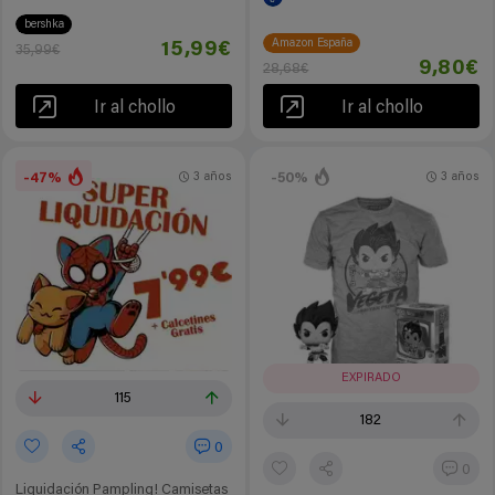
bershka
Amazon España
15,99€
35,99€
9,80€
28,68€
Ir al chollo
Ir al chollo
-47%
-50%
3 años
3 años
EXPIRADO
115
182
0
0
Liquidación Pampling! Camisetas