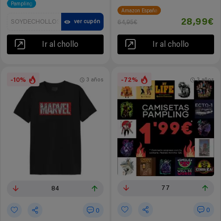
Pampling
Amazon España
28,99€
SOYDECHOLLOS
ver cupón
64,95€
Ir al chollo
Ir al chollo
-10%
-72%
3 años
3 años
77
84
0
0