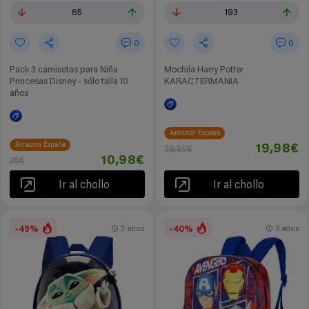
65
193
0
0
Pack 3 camisetas para Niña
Mochila Harry Potter
Princesas Disney - sólo talla 10
KARACTERMANIA
años
Amazon España
Amazon España
19,98€
39,95€
10,98€
25€
Ir al chollo
Ir al chollo
-49%
-40%
3 años
3 años