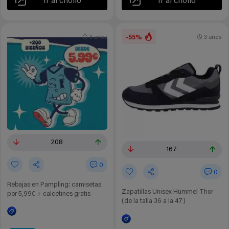
Ir al chollo
Ir al chollo
-55%
3 años
3 años
208
167
0
0
Rebajas en Pampling: camisetas
Zapatillas Unisex Hummel Thor
por 5,99€ + calcetines gratis
(de la talla 36 a la 47)