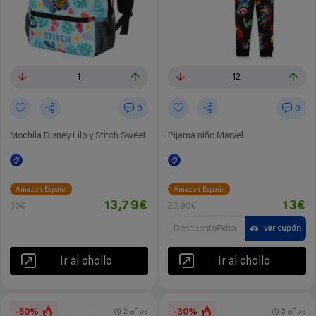
1
12
0
0
Mochila Disney Lilo y Stitch Sweet
Pijama niño Marvel
Amazon España
Amazon España
13,79€
13€
30€
23,90€
DescuentoExtra
ver cupón
Ir al chollo
Ir al chollo
-50%
-30%
2 años
3 años