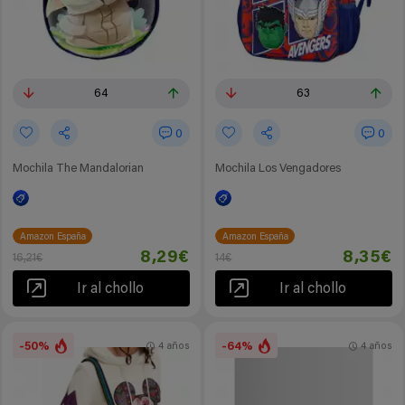
64
63
0
0
Mochila The Mandalorian
Mochila Los Vengadores
Amazon España
Amazon España
8,29€
8,35€
16,21€
14€
Ir al chollo
Ir al chollo
-50%
-64%
4 años
4 años