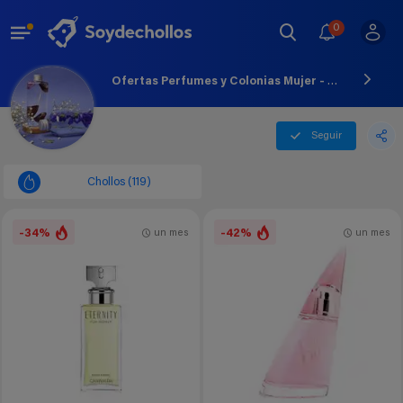
0
Ofertas Perfumes y Colonias Mujer - Agosto - 2026
Seguir
Chollos (119)
-34%
-42%
un mes
un mes