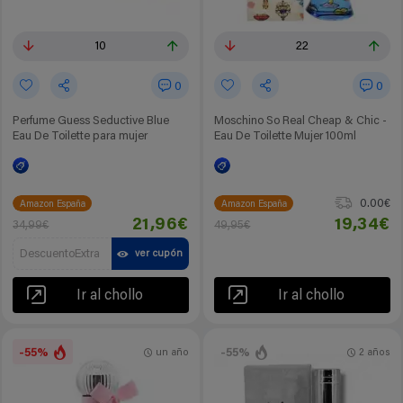
10
22
0
0
Perfume Guess Seductive Blue
Moschino So Real Cheap & Chic -
Eau De Toilette para mujer
Eau De Toilette Mujer 100ml
0.00€
Amazon España
Amazon España
21,96€
19,34€
34,99€
49,95€
DescuentoExtra
ver cupón
Ir al chollo
Ir al chollo
-55%
-55%
un año
2 años