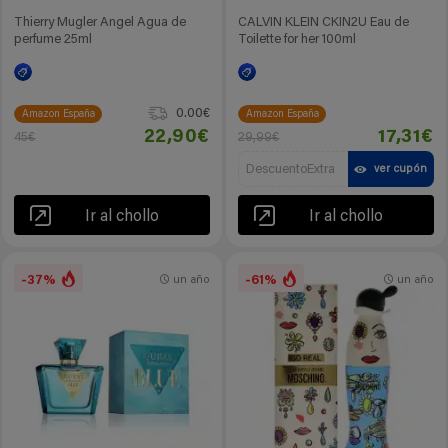
Thierry Mugler Angel Agua de
CALVIN KLEIN CKIN2U Eau de
perfume 25ml
Toilette for her 100ml
0.00€
Amazon España
Amazon España
22,90€
17,31€
45€
29,99€
DescuentoExtra
ver cupón
Ir al chollo
Ir al chollo
-37%
-61%
un año
un año