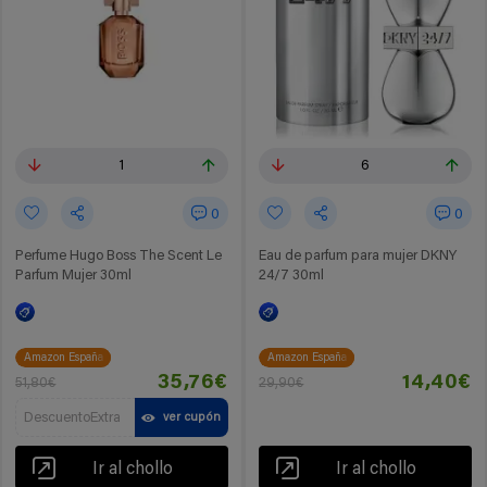
1
6
0
0
Perfume Hugo Boss The Scent Le
Eau de parfum para mujer DKNY
Parfum Mujer 30ml
24/7 30ml
Amazon España
Amazon España
35,76€
14,40€
51,80€
29,90€
DescuentoExtra
ver cupón
Ir al chollo
Ir al chollo