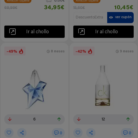
0.00€
Amazon España
Amazon España
34,95€
10,45€
69,99€
15,60€
DescuentoExtra
ver cupón
Ir al chollo
Ir al chollo
-49%
-42%
8 meses
9 meses
6
12
0
0