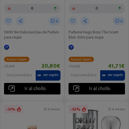
6
0
0
0
DKNY Be Delicious Eau de Parfum
Perfume Hugo Boss The Scent
para mujer
Elixir 30ml para mujer
Amazon España
Amazon España
20,80€
41,71€
28,91€
74,99€
DescuentoExtra
DescuentoExtra
ver cupón
ver cupón
Ir al chollo
Ir al chollo
-31%
-52%
6 meses
6 meses