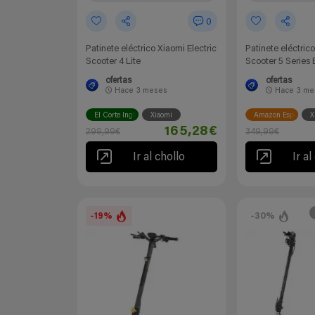
0
Patinete eléctrico Xiaomi Electric
Patinete eléctric
Scooter 4 Lite
Scooter 5 Series 
ofertas
ofertas
Hace
3 meses
Hace
3 me
El Corte Inglés
Xiaomi
Amazon España
X
165,28€
299,99€
349,99€
Ir al chollo
Ir al
-19%
-30%