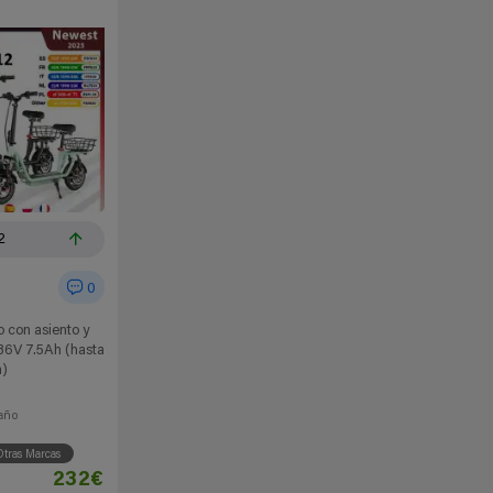
2
0
o con asiento y
36V 7.5Ah (hasta
)
año
tras Marcas
232€