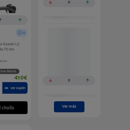
0
7
0
ico Ausom L2
de 70 km
eses
tras Marcas
410€
0
ver cupón
Ver más
l chollo