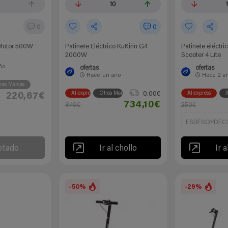
10
0
0
 Motor 500W
Patinete Eléctrico KuKirin G4
Patinete eléctri
2000W
Scooter 4 Lite
ño
ofertas
ofertas
Hace
un año
Hace
2 a
ras Marcas
0.00€
Aliexpress
Otras Marcas
Aliexpress
X
220,67€
734,10€
849€
250€
ESBFSOYDEC
otado
Ir al chollo
Ir a
-50%
-29%