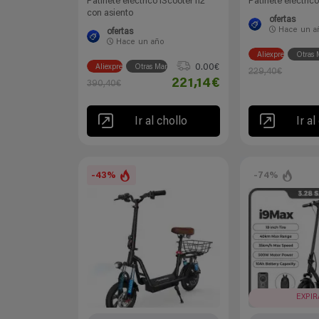
Patinete eléctrico IScooter i12
Patinete eléctri
con asiento
ofertas
Hace
un a
ofertas
Hace
un año
Aliexpress
Otras 
0.00€
Aliexpress
Otras Marcas
229,40€
221,14€
390,40€
Ir al chollo
Ir al
-43%
-74%
EXPI