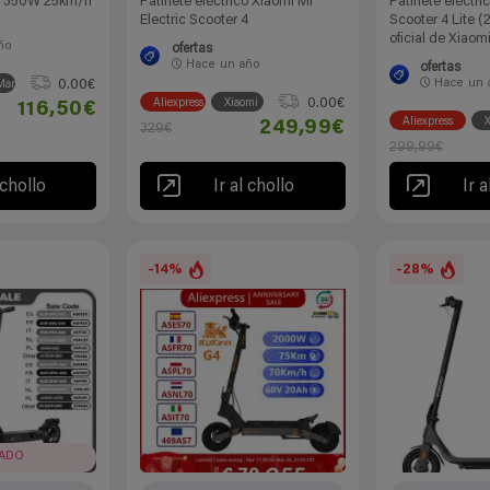
co 350W 25km/h
Patinete eléctrico Xiaomi Mi
Patinete eléctri
Electric Scooter 4
Scooter 4 Lite (
oficial de Xiaom
ño
ofertas
Hace
un año
ofertas
Hace
un 
0.00€
Marcas
0.00€
Aliexpress
Xiaomi
116,50€
Aliexpress
X
249,99€
329€
299,99€
 chollo
Ir al chollo
Ir a
-14%
-28%
RADO