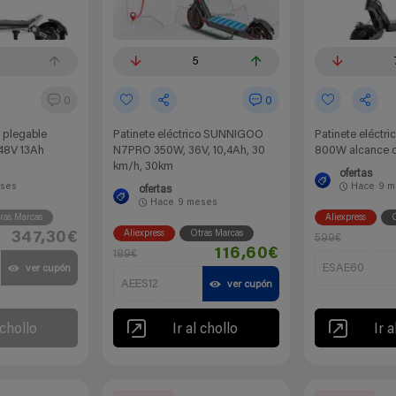
5
0
0
o plegable
Patinete eléctrico SUNNIGOO
Patinete eléctr
 48V 13Ah
N7PRO 350W, 36V, 10,4Ah, 30
800W alcance 
km/h, 30km
ofertas
ses
Hace
9 m
ofertas
Hace
9 meses
ras Marcas
Aliexpress
O
Aliexpress
Otras Marcas
347,30€
599€
116,60€
189€
ESAE60
ver cupón
AEES12
ver cupón
 chollo
Ir al chollo
Ir a