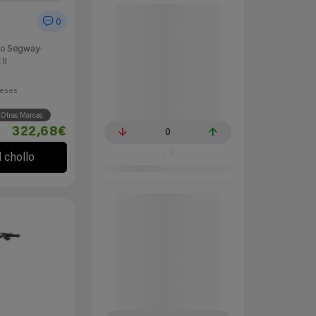
0
ico Segway-
II
eses
Otras Marcas
322,68€
0
l chollo