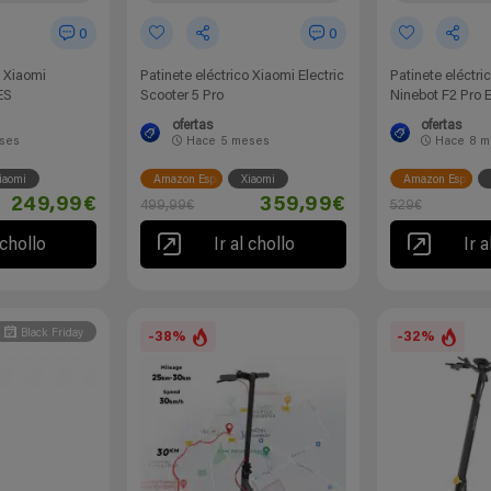
0
0
o Xiaomi
Patinete eléctrico Xiaomi Electric
Patinete eléctr
ES
Scooter 5 Pro
Ninebot F2 Pro E 
ofertas
ofertas
ses
Hace
5 meses
Hace
8 m
iaomi
Amazon España
Xiaomi
Amazon España
249,99€
359,99€
499,99€
529€
 chollo
Ir al chollo
Ir a
Black Friday
-38%
-32%