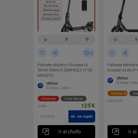
11
5
0
Patinete eléctrico iScooter i9
Patinete eléctrico
350W 30km/h (EMPIEZA 17 DE
Scooter 4 Lite 2ª
MARZO)
ofertas
Hace
2 añ
ofertas
Hace
2 años
Amazon España
Xia
Aliexpress
Otras Marcas
299,99€
125€
249€
ESAS20
ver cupón
Ir al chollo
Ir al