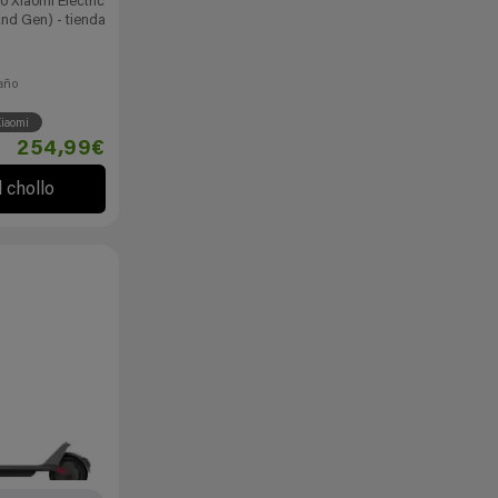
co Xiaomi Electric
2nd Gen) - tienda
i
año
iaomi
254,99€
l chollo