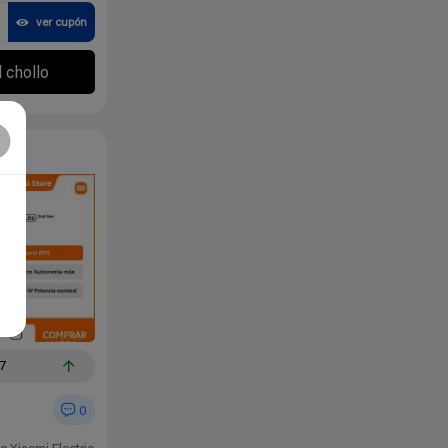
ver cupón
l chollo
17
0