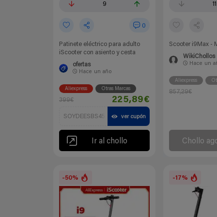
9
11
0
Patinete eléctrico para adulto
Scooter i9Max -
iScooter con asiento y cesta
WikiChollos
Hace
un a
ofertas
Hace
un año
Aliexpress
Ot
Aliexpress
Otras Marcas
857,29€
225,89€
399€
SOYDEESBS45
ver cupón
Ir al chollo
Chollo ag
-50%
-17%