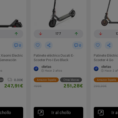
177
1
0
0
 Xiaomi Electric
Patinete eléctrico Ducati E-
Patinete Eléctri
 Generación
Scooter Pro-I Evo Black
Scooter 4 Go
ofertas
ofertas
os
Hace
2 años
Hace
2 a
0.00€
omi
Amazon España
Otras Marcas
Amazon España
247,91€
251,28€
499€
299,99€
 chollo
Ir al chollo
Ir a