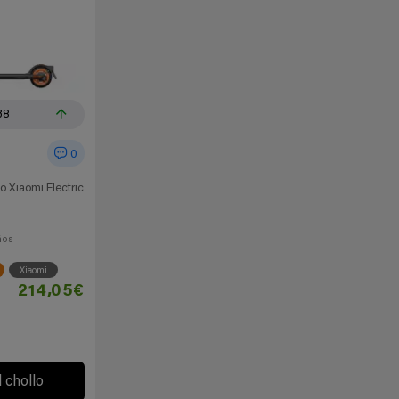
38
0
co Xiaomi Electric
ños
Xiaomi
214,05€
l chollo