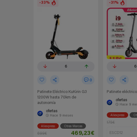
-33%
-31%
6
6
0
Patinete Eléctrico KuKirin G3
Patinete eléctrico
1200W hasta 70km de
ofertas
autonomía
Hace
9 me
ofertas
Aliexpress
Ot
Hace
9 meses
175€
Aliexpress
Otras Marcas
469,23€
ESCD12
699€