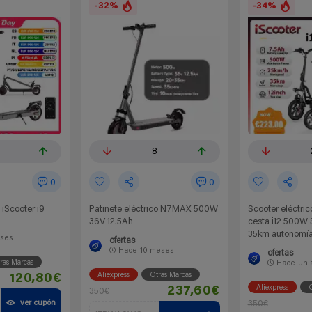
-32%
-34%
8
0
0
 iScooter i9
Patinete eléctrico N7MAX 500W
Scooter eléctric
36V 12.5Ah
cesta i12 500W 
35km autonomía
ses
ofertas
Hace
10 meses
ofertas
ras Marcas
Hace
un 
Aliexpress
Otras Marcas
120,80€
Aliexpress
O
237,60€
350€
ver cupón
350€