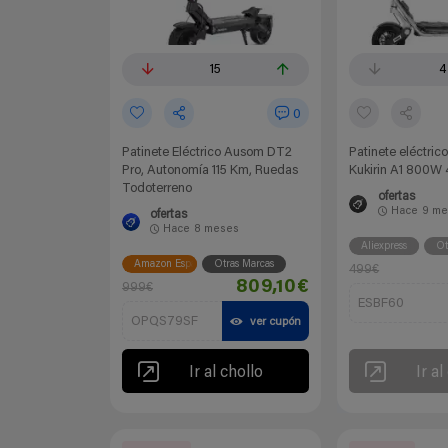
15
4
0
Patinete Eléctrico Ausom DT2
Patinete eléctric
Pro, Autonomía 115 Km, Ruedas
Kukirin A1 800W
Todoterreno
ofertas
Hace
9 me
ofertas
Hace
8 meses
Aliexpress
Ot
Amazon España
Otras Marcas
499€
809,10€
999€
ESBF60
OPQS79SF
ver cupón
Ir al chollo
Ir al