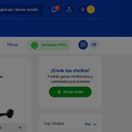
0
0
gístrate / Iniciar sesión
Filtrar
¡Avisador PRO!
¡Envía tus chollos!
Podrás ganar chollocoins y
cambiarlas por premios
Enviar chollo
Top Chollos
Hoy
8