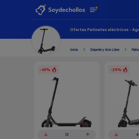
Ofertas Patinetes eléctricos - Ag
Inicio
Deporte y Aire Libre
Patin
-45%
-29%
13
4