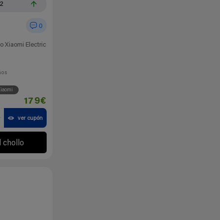
12
0
co Xiaomi Electric
ños
iaomi
179€
HOLLOS30
ver cupón
l chollo