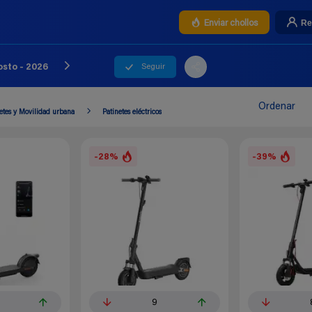
Re
Enviar chollos
Seguir
osto - 2026
Ordenar
etes y Movilidad urbana
Patinetes eléctricos
-28%
-39%
9