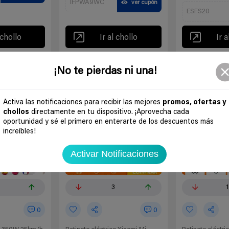
IFPWA9WC
ver cupón
ESFS20
 chollo
Ir al chollo
Ir a
¡No te pierdas ni una!
-24%
-15%
Activa las notificaciones para recibir las mejores
promos, ofertas y
chollos
directamente en tu dispositivo. ¡Aprovecha cada
oportunidad y sé el primero en enterarte de los descuentos más
increíbles!
Activar Notificaciones
3
0
0