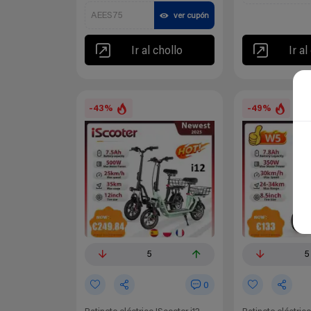
AEES75
ver cupón
Ir al chollo
Ir al
-43%
-49%
5
5
0