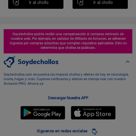
Ir al chollo
Ir al chollo
Soydechollos podría recibir una compensación si compras derivado de
nuestra web. Por ejemplo, en calidad de Afiliado de Amazon, se obtienen
ingresos por compras adscritas que cumplen requisitos aplicables. Esto no
determina que chollos se publican.
Soydechollos.com encuentra los mejores chollos y ofertas de hoy en tecnología,
moda, hogar y más. Cupones verificados y alertas en tiempo real con nuestro
Avisador PRO. Ahorra ya
Descargar Nuestra APP
Siguenos en redes sociales