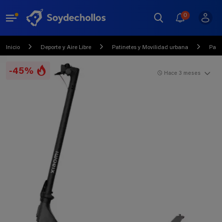
0
Inicio
Deporte y Aire Libre
Patinetes y Movilidad urbana
Patin
-45%
Hace 3 meses