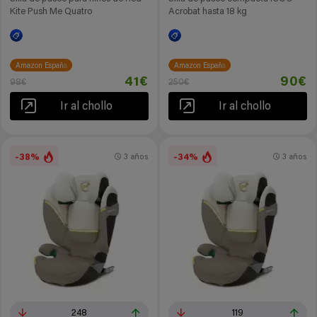
Kite Push Me Quatro
Acrobat hasta 18 kg
Amazon España
Amazon España
41€
90€
98€
250€
Ir al chollo
Ir al chollo
-38%
-34%
3 años
3 años
248
119