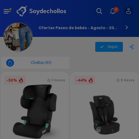
0
Ofertas Paseo de bebés - Agosto - 2026
Seguir
Chollos (61)
-53%
-44%
3 meses
8 meses