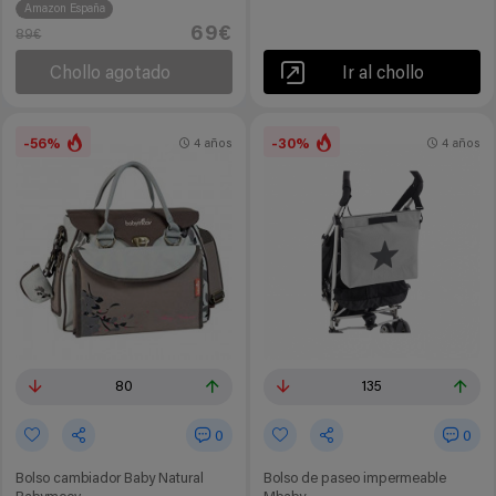
Amazon España
69€
89€
Chollo agotado
Ir al chollo
-56%
-30%
4 años
4 años
80
135
0
0
Bolso cambiador Baby Natural
Bolso de paseo impermeable