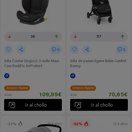
36
117
0
0
Silla Coche Grupo 2-3 isofix Maxi-
Silla de paseo ligera Bebe Confort
Cosi RodiFix AirProtect
Bonny
Amazon España
Amazon España
109,99€
70,65€
159€
95€
Ir al chollo
Ir al chollo
-22%
-62%
4 años
4 años