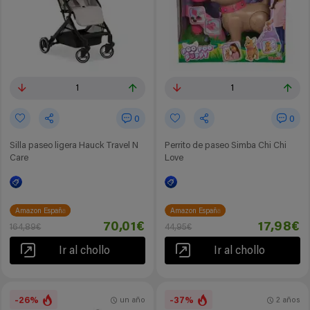
1
1
0
0
Silla paseo ligera Hauck Travel N
Perrito de paseo Simba Chi Chi
Care
Love
Amazon España
Amazon España
70,01€
17,98€
164,89€
44,95€
Ir al chollo
Ir al chollo
-26%
-37%
un año
2 años