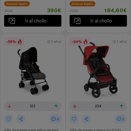
Amazon España
Amazon España
390€
184,60€
459€
259€
Ir al chollo
Ir al chollo
-58%
-64%
2 años
3 años
123
234
0
0
Silla de paseo para niños de Red
Silla de paseo compacta ICOO