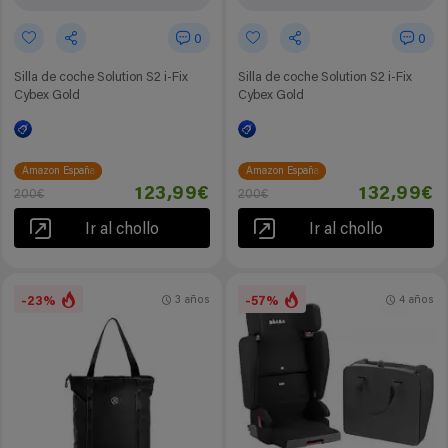
0
0
Silla de coche Solution S2 i-Fix
Silla de coche Solution S2 i-Fix
Cybex Gold
Cybex Gold
Amazon España
Amazon España
123,99€
132,99€
200€
200€
Ir al chollo
Ir al chollo
-23%
-57%
3 años
4 años