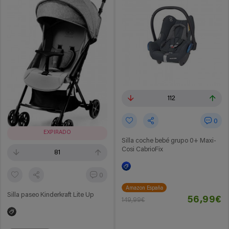
112
0
EXPIRADO
Silla coche bebé grupo 0+ Maxi-
Cosi CabrioFix
81
0
Amazon España
Silla paseo Kinderkraft Lite Up
56,99€
149,99€