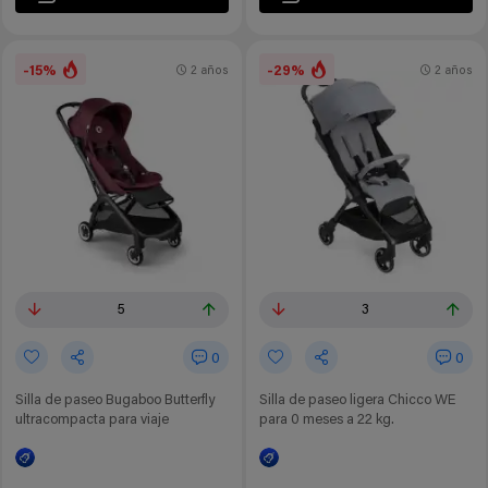
-15%
-29%
2 años
2 años
5
3
0
0
Silla de paseo Bugaboo Butterfly
Silla de paseo ligera Chicco WE
ultracompacta para viaje
para 0 meses a 22 kg.