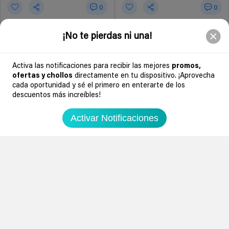
0
0
Silla de paseo ligera Bebeconfort
Silla de coche grupo 0+/1 (0-18
¡No te pierdas ni una!
Bonny
Kg) Foppapedretti
Activa las notificaciones para recibir las mejores
promos,
Amazon España
Amazon España
ofertas y chollos
directamente en tu dispositivo. ¡Aprovecha
79€
99,99€
cada oportunidad y sé el primero en enterarte de los
139,99€
143,99€
descuentos más increíbles!
Ir al chollo
Ir al chollo
Activar Notificaciones
-35%
-44%
4 años
4 años