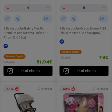
4
8
0
0
Silla de coche Babify FlexiFit
Silla de coche Graco Eldura R129
Premium con sistema Isofix 3-12
(de 15 meses a 12 años aprox.)
Años (15-36 kg)
Amazon España
Amazon España
79€
139,99€
61,94€
132,99€
Ir al chollo
Ir al chollo
-58%
-60%
8 meses
10 meses