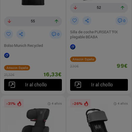
52
0
55
Silla de coche PURSEAT‘FIX
0
plegable BÉABA
Bolso Munich Recycled
Amazon España
99€
230€
Amazon España
16,33€
21,32€
Ir al chollo
Ir al chollo
-31%
-26%
4 años
4 años