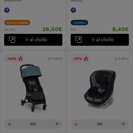
Babymoov
Mbaby
Amazon España
Carrefour
26,50€
8,40€
59,91€
12€
Ir al chollo
Ir al chollo
-44%
-31%
4 años
4 años
103
216