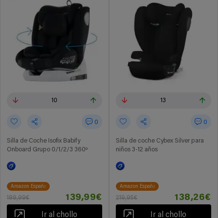
10
13
0
0
Silla de Coche Isofix Babify
Silla de coche Cybex Silver para
Onboard Grupo 0/1/2/3 360º
niños 3-12 años
Amazon España
Amazon España
139,99€
138,26€
189,99€
219,95€
Ir al chollo
Ir al chollo