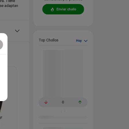
ura. Tiene
e se adaptan
Enviar chollo
Top Chollos
Hoy
0