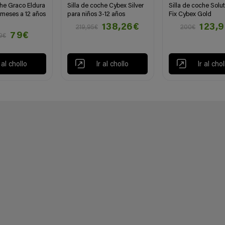
che Graco Eldura
Silla de coche Cybex Silver
Silla de coche Solut
 meses a 12 años
para niños 3-12 años
Fix Cybex Gold
138,26€
123,
219,95€
200€
79€
9€
r al chollo
Ir al chollo
Ir al chol