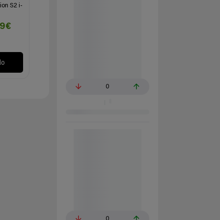
ion S2 i-
99€
lo
0
0