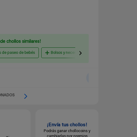
de chollos similares!
as de paseo de bebés
Bolsos y neceseres para mamás
Accesor
ONADOS
¡Envía tus chollos!
Podrás ganar chollocoins y
cambiarlas por premios