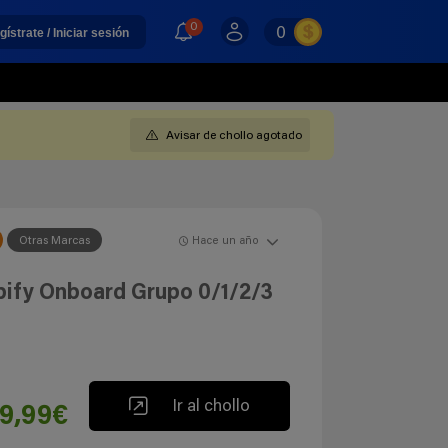
0
0
gístrate / Iniciar sesión
Avisar de chollo agotado
Otras Marcas
Hace un año
abify Onboard Grupo 0/1/2/3
Ir al chollo
39,99€