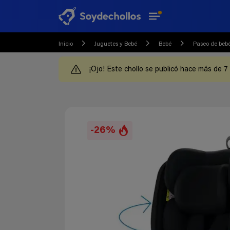
Inicio
Juguetes y Bebé
Bebé
Paseo de beb
¡Ojo! Este chollo se publicó hace más de 7
-26%