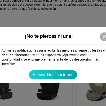
X Babify Onboard, válida desde el nacimiento hasta los 12 años o 150 cm de alt
la instalación y el acceso. Además, cuenta con 13 configuraciones distintas qu
stante ligera, lo que facilita su colocación.
¡No te pierdas ni una!
Activa las notificaciones para recibir las mejores
promos, ofertas y
chollos
directamente en tu dispositivo. ¡Aprovecha cada
oportunidad y sé el primero en enterarte de los descuentos más
-37%
-38%
increíbles!
Activar Notificaciones