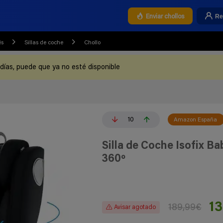
Re
Enviar chollos
és
Sillas de coche
Chollo
 días, puede que ya no esté disponible
10
Amazon España
Silla de Coche Isofix B
360º
1
189,99€
Avisar agotado