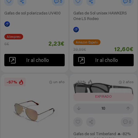
0
0
Gafas de sol polarizadas UV400
Gafas de Sol unisex HAWKERS
One LS Rodeo
Aliexpress
Amazon España
2,23€
6€
12,60€
39,99€
Ir al chollo
Ir al chollo
-67%
-82%
un año
2 años
EXPIRADO
10
0
Gafas de sol Timberland 🔥-82%