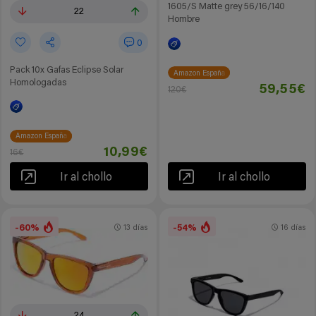
1605/S Matte grey 56/16/140
22
Hombre
0
Pack 10x Gafas Eclipse Solar
Amazon España
Homologadas
59,55€
120€
Amazon España
10,99€
16€
Ir al chollo
Ir al chollo
-60%
-54%
13 días
16 días
24