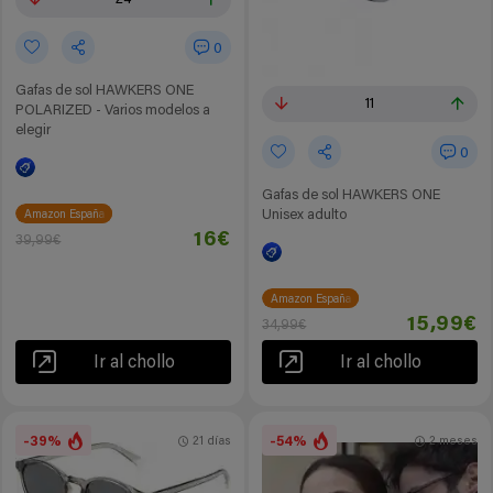
0
Gafas de sol HAWKERS ONE
11
POLARIZED - Varios modelos a
elegir
0
Gafas de sol HAWKERS ONE
Unisex adulto
Amazon España
16€
39,99€
Amazon España
15,99€
34,99€
Ir al chollo
Ir al chollo
-39%
-54%
21 días
2 meses