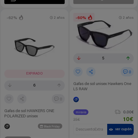
-62%
-60%
2 años
2 años
5
0
EXPIRADO
Gafas de sol unisex Hawkers One
6
LS RAW
0
Gafas de sol HAWKERS ONE
0.00€
miravia
POLARIZED unisex
10€
25€
Black Friday
DescuentoExtra
ver cupón