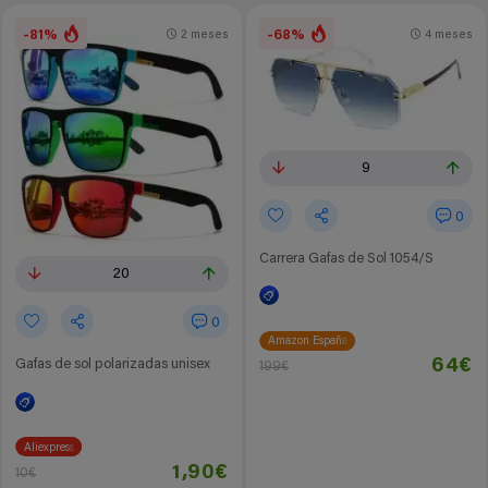
-81%
-68%
2 meses
4 meses
9
0
Carrera Gafas de Sol 1054/S
20
0
Amazon España
64€
Gafas de sol polarizadas unisex
199€
Aliexpress
1,90€
10€