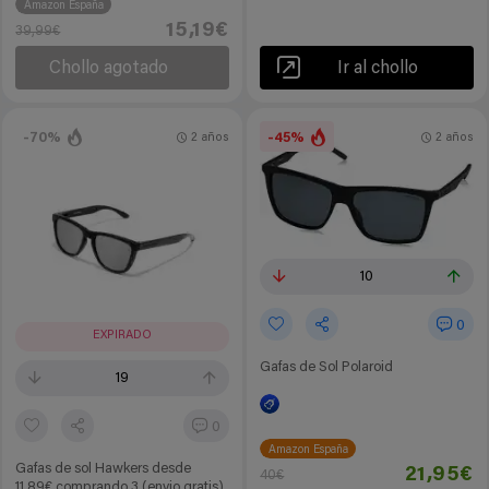
Amazon España
15,19€
39,99€
Chollo agotado
Ir al chollo
-70%
-45%
2 años
2 años
10
0
EXPIRADO
Gafas de Sol Polaroid
19
0
Amazon España
Gafas de sol Hawkers desde
21,95€
40€
11,89€ comprando 3 (envio gratis)