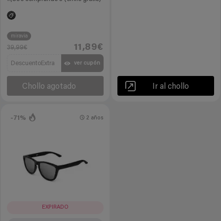
miravia
11,89€
39,99€
DescuentoExtra
ver cupón
Chollo agotado
Ir al chollo
-71%
2 años
EXPIRADO