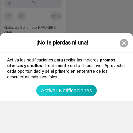
21
0
Gafas de Sol unisex HAWKERS
ONE
¡No te pierdas ni una!
miravia
Activa las notificaciones para recibir las mejores
promos,
10,10€
34,99€
ofertas y chollos
directamente en tu dispositivo. ¡Aprovecha
cada oportunidad y sé el primero en enterarte de los
DescuentoExtra
ver cupón
descuentos más increíbles!
Chollo agotado
Activar Notificaciones
Soydechollos podría recibir una compensación si compras derivado de
nuestra web. Por ejemplo, en calidad de Afiliado de Amazon, se obtienen
ingresos por compras adscritas que cumplen requisitos aplicables. Esto no
determina que chollos se publican.