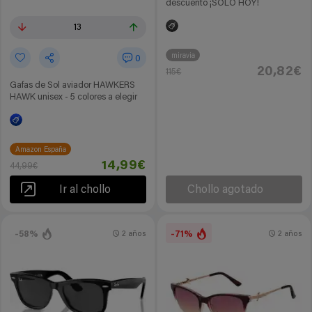
descuento ¡SOLO HOY!
13
miravia
0
20,82€
115€
Gafas de Sol aviador HAWKERS
HAWK unisex - 5 colores a elegir
Amazon España
14,99€
44,99€
Ir al chollo
Chollo agotado
-58%
-71%
2 años
2 años