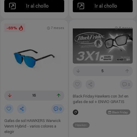
Ir al chollo
Ir al chollo
-69%
7 meses
8 meses
5
0
16
Black Friday Hawkers con 3x1 en
gafas de sol + ENVIO GRATIS
0
Black Friday
Gafas de sol HAWKERS Warwick
Hawkers
Venm Hybrid - varios colores a
elegir