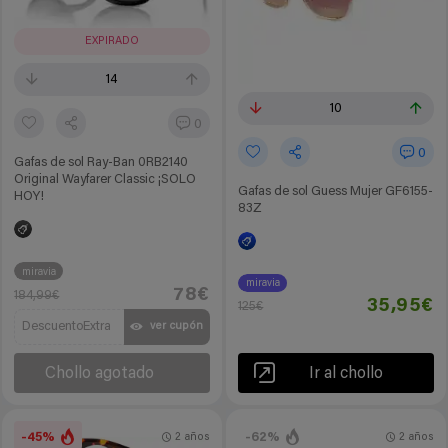
EXPIRADO
14
10
0
0
Gafas de sol Ray-Ban 0RB2140
Original Wayfarer Classic ¡SOLO
Gafas de sol Guess Mujer GF6155-
HOY!
83Z
miravia
miravia
78€
184,99€
35,95€
125€
DescuentoExtra
ver cupón
Chollo agotado
Ir al chollo
-45%
-62%
2 años
2 años