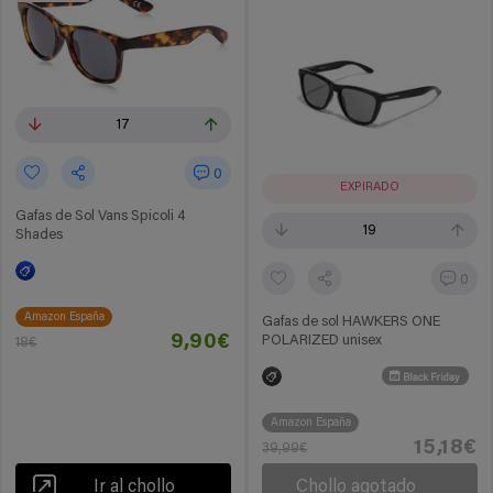
17
0
EXPIRADO
Gafas de Sol Vans Spicoli 4
19
Shades
0
Amazon España
Gafas de sol HAWKERS ONE
9,90€
POLARIZED unisex
18€
Black Friday
Amazon España
15,18€
39,99€
Ir al chollo
Chollo agotado