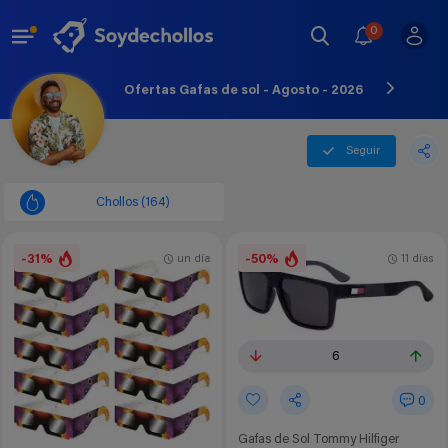
0
Ofertas Gafas de sol - Agosto - 2026
Seguir
Chollos (164)
-31%
-50%
un día
11 días
6
0
Gafas de Sol Tommy Hilfiger