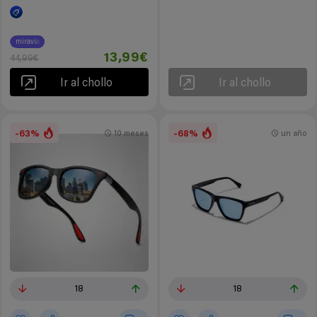
miravia
13,99€
44,99€
Ir al chollo
Ir al chollo
-63%
-68%
10 meses
un año
18
18