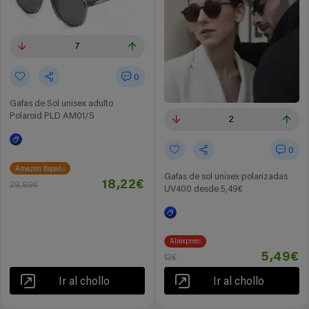
7
0
Gafas de Sol unisex adulto
Polaroid PLD AM01/S
2
0
Amazon España
Gafas de sol unisex polarizadas
18,22€
29,99€
UV400 desde 5,49€
Aliexpress
5,49€
12€
Ir al chollo
Ir al chollo