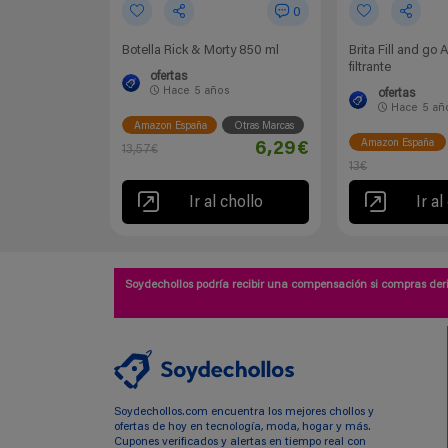
0
Botella Rick & Morty 850 ml
Brita Fill and go 
filtrante
ofertas
Hace
5 años
ofertas
Hace
5 añ
Amazon España
Otras Marcas
Amazon España
6,29€
13,57€
13€
Ir al chollo
Ir al
Soydechollos podría recibir una compensación si compras deri
Soydechollos.com encuentra los mejores chollos y
ofertas de hoy en tecnología, moda, hogar y más.
Cupones verificados y alertas en tiempo real con