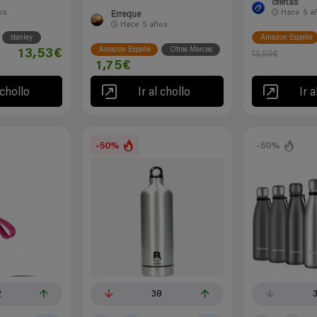
ofertas
os
Hace
5 a
Erreque
Hace
5 años
stanley
Amazon España
Amazon España
Otras Marcas
13,53€
13,99€
1,75€
 chollo
Ir al chollo
Ir a
-50%
-50%
2
38