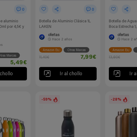
0
0
de aluminio
Botella de Aluminio Clásica 1L
Botella de Agua
0ml por 4,5€ y
LAKEN
Boca Estrecha 
ofertas
ofertas
Hace
2 años
Hace
2 a
os
Amazon España
Otras Marcas
Amazon España
tras Marcas
7,99€
11,40€
13,80€
5,49€
 chollo
Ir al chollo
Ir a
-59%
-28%