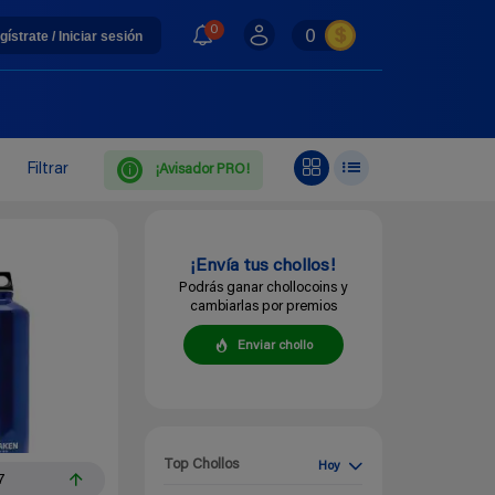
0
0
gístrate / Iniciar sesión
Filtrar
¡Avisador PRO!
¡Envía tus chollos!
Podrás ganar chollocoins y
cambiarlas por premios
Enviar chollo
Top Chollos
Hoy
7