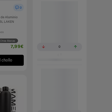
0
 de Aluminio
1,5L LAKEN
ños
Otras Marcas
7,99€
0
l chollo