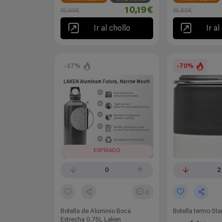
10,19€
16,99€
18,80€
Ir al chollo
Ir al
-37%
-70%
EXPIRADO
0
2
0
Botella de Aluminio Boca
Botella termo Stan
Estrecha 0,75L Laken