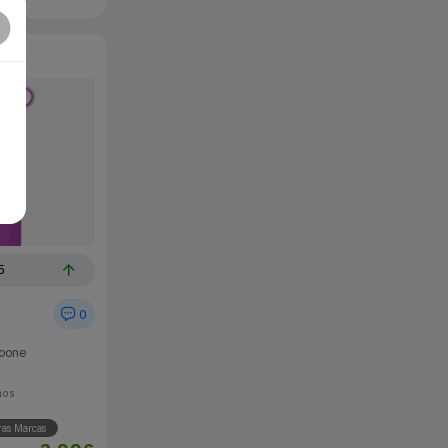
5
0
Doone
ños
ras Marcas