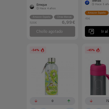
ofertas
Hace
5 añ
Erreque
Hace
4 años
Amazon España
Amazon España
Otras Marcas
45€
6,99€
11,10€
Chollo agotado
Ir al
-54%
-45%
0
7