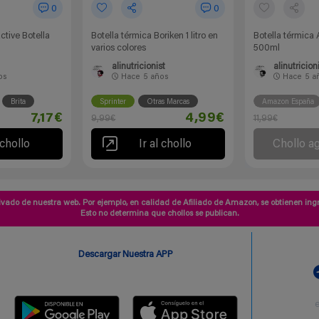
0
0
Active Botella
Botella térmica Boriken 1 litro en
Botella térmica 
varios colores
500ml
alinutricionist
alinutricion
os
Hace
5 años
Hace
5 a
Brita
Sprinter
Otras Marcas
Amazon España
7,17€
4,99€
9,99€
11,99€
 chollo
Ir al chollo
Chollo a
vado de nuestra web. Por ejemplo, en calidad de Afiliado de Amazon, se obtienen ingr
Esto no determina que chollos se publican.
Descargar Nuestra APP