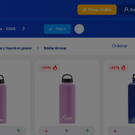
Re
Enviar chollos
Seguir
o - 2026
Ordenar
ss y Deporte en general
Botellas térmicas
-30%
-42%
5