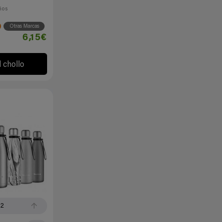
ños
Otras Marcas
6,15€
l chollo
32