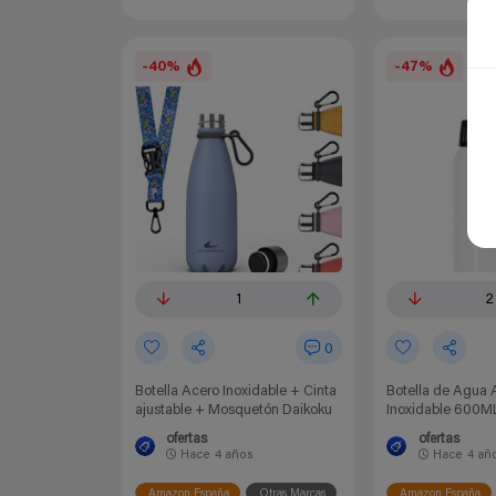
-40%
-47%
1
2
0
Botella Acero Inoxidable + Cinta
Botella de Agua 
ajustable + Mosquetón Daikoku
Inoxidable 600M
ofertas
ofertas
Hace
4 años
Hace
4 añ
Amazon España
Otras Marcas
Amazon España