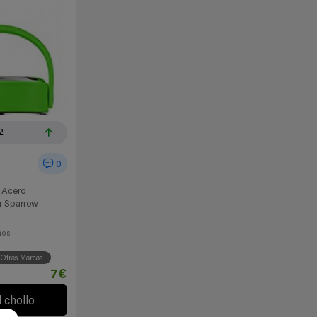
2
0
 Acero
r Sparrow
ños
Otras Marcas
7€
l chollo