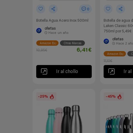
0
Botella Agua Acero Inox 500ml
Botella de agua 
Laken Classic 60
ofertas
750ml por 5,49€
Hace
un año
ofertas
Amazon España
Otras Marcas
Hace
2 añ
6,41€
10,95€
Amazon España
O
11,10€
Ir al chollo
Ir al
-25%
-45%