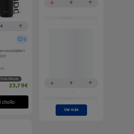
0
44
0
ro inoxidable 1
EIDO
ños
Otras Marcas
0
23,79€
l chollo
Ver más