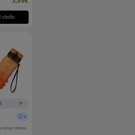
3,99€
l chollo
5
0
iva Omorc 900ml