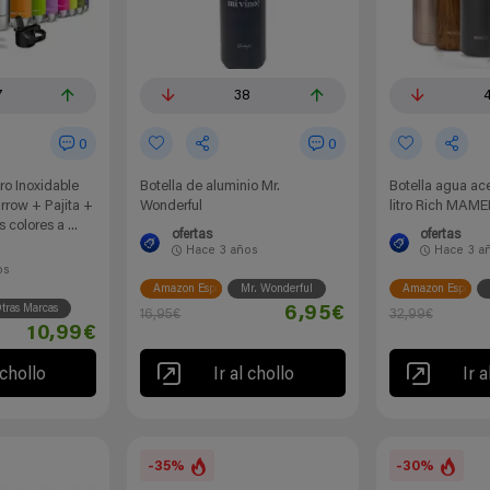
7
38
0
0
ro Inoxidable
Botella de aluminio Mr.
Botella agua ace
row + Pajita +
Wonderful
litro Rich MAM
 colores a ...
ofertas
ofertas
Hace
3 años
Hace
3 a
os
Amazon España
Mr. Wonderful
Amazon España
tras Marcas
6,95€
16,95€
32,99€
10,99€
 chollo
Ir al chollo
Ir a
-35%
-30%