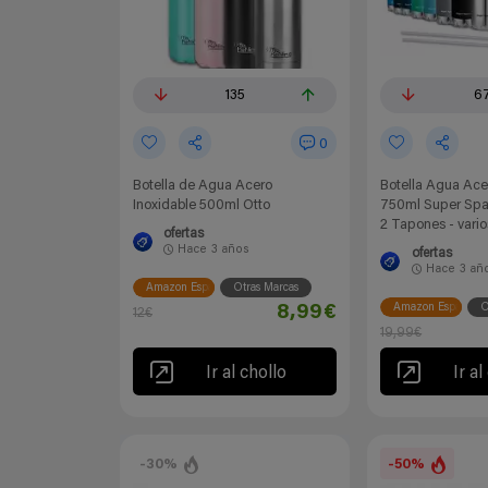
135
6
0
Botella de Agua Acero
Botella Agua Ace
Inoxidable 500ml Otto
750ml Super Spar
2 Tapones - varios
ofertas
Hace
3 años
ofertas
Hace
3 añ
Amazon España
Otras Marcas
Amazon España
O
8,99€
12€
19,99€
Ir al chollo
Ir al
-30%
-50%