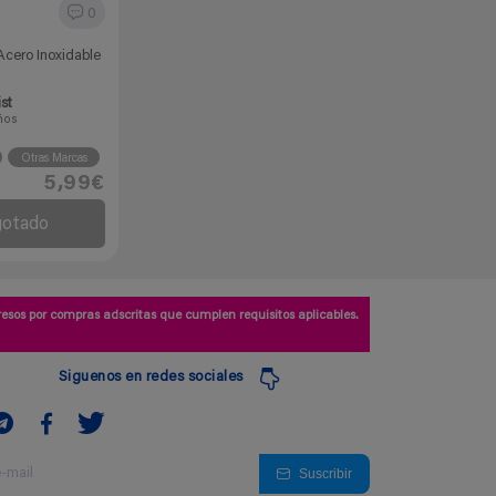
0
Acero Inoxidable
ist
ños
Otras Marcas
5,99€
gotado
esos por compras adscritas que cumplen requisitos aplicables.
Siguenos en redes sociales
Suscribir