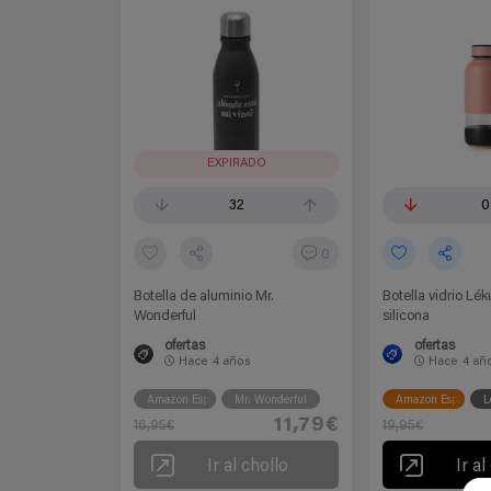
EXPIRADO
32
0
0
Botella de aluminio Mr.
Botella vidrio Lé
Wonderful
silicona
ofertas
ofertas
Hace
4 años
Hace
4 añ
Amazon España
Mr. Wonderful
Amazon España
L
11,79€
16,95€
19,95€
Ir al chollo
Ir al