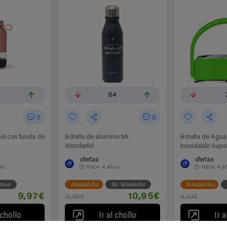
64
0
0
kué con funda de
Botella de aluminio Mr.
Botella de Agua
Wonderful
Inoxidable Supe
ofertas
ofertas
os
Hace
4 años
Hace
4 a
ékué
Amazon España
Mr. Wonderful
Amazon España
9,97€
10,95€
16,95€
9,99€
 chollo
Ir al chollo
Ir a