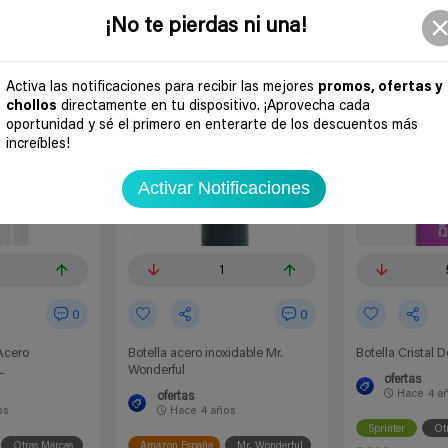
¡No te pierdas ni una!
-60%
-50%
Activa las notificaciones para recibir las mejores
promos, ofertas y
chollos
directamente en tu dispositivo. ¡Aprovecha cada
oportunidad y sé el primero en enterarte de los descuentos más
increíbles!
Activar Notificaciones
1
0
0
Acero
Botella acero inoxidable Mr.
Botella Cristal 
L
Wonderful
ofertas
Hace
4 a
ofertas
os
Hace
4 años
Sprinter
Ot
Otras Marcas
Amazon España
Mr. Wonderful