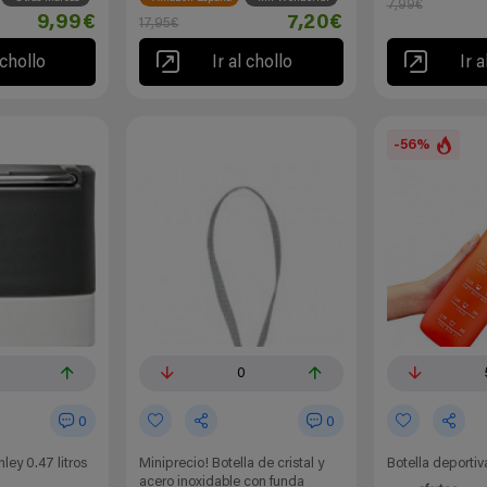
7,99€
9,99€
7,20€
17,95€
 chollo
Ir al chollo
Ir a
-56%
0
0
0
ley 0.47 litros
Miniprecio! Botella de cristal y
Botella deport
acero inoxidable con funda