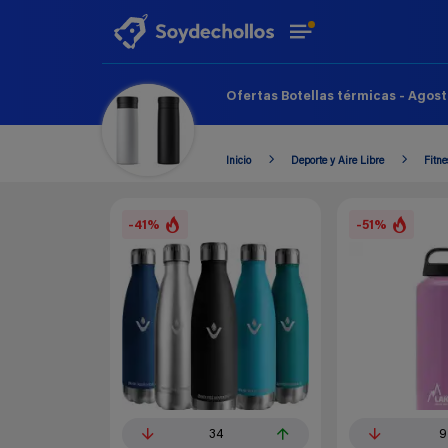
Ofertas Botellas térmicas - Agost
Inicio
Deporte y Aire Libre
Fitne
-41%
-51%
34
9