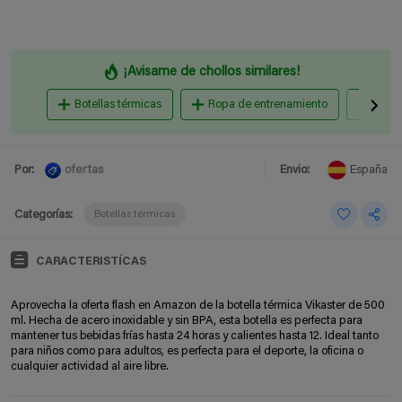
¡Avisame de chollos similares!
Botellas térmicas
Ropa de entrenamiento
Bolsa
ofertas
Por:
Envio:
España
Categorías:
Botellas térmicas
CARACTERISTÍCAS
Aprovecha la oferta flash en Amazon de la botella térmica Vikaster de 500
ml. Hecha de acero inoxidable y sin BPA, esta botella es perfecta para
mantener tus bebidas frías hasta 24 horas y calientes hasta 12. Ideal tanto
para niños como para adultos, es perfecta para el deporte, la oficina o
cualquier actividad al aire libre.