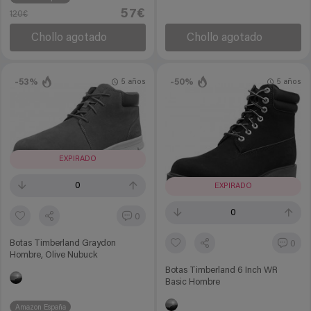
57€
120€
Chollo agotado
Chollo agotado
-53%
-50%
5 años
5 años
EXPIRADO
0
EXPIRADO
0
0
Botas Timberland Graydon
0
Hombre, Olive Nubuck
Botas Timberland 6 Inch WR
Basic Hombre
Amazon España