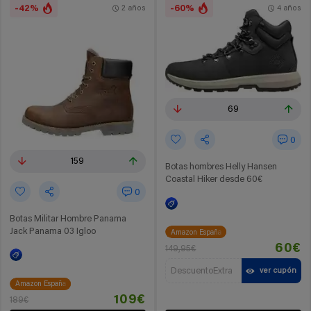
-42%
-60%
2 años
4 años
69
0
159
Botas hombres Helly Hansen
Coastal Hiker desde 60€
0
Botas Militar Hombre Panama
Jack Panama 03 Igloo
Amazon España
60€
149,95€
DescuentoExtra
ver cupón
Amazon España
109€
189€