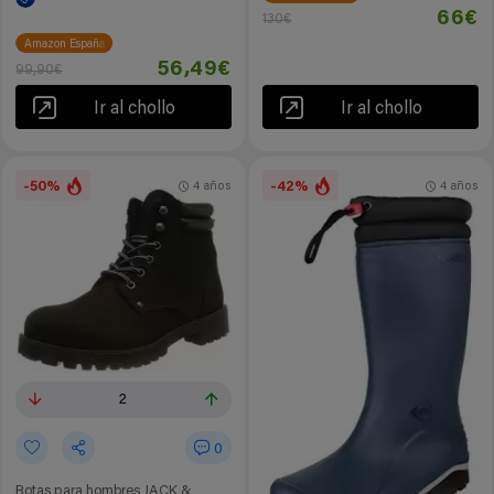
66€
130€
Amazon España
56,49€
99,90€
Ir al chollo
Ir al chollo
-50%
-42%
4 años
4 años
2
0
Botas para hombres JACK &