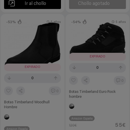
Ir al chollo
Chollo agotado
-53%
-54%
5 años
5 años
EXPIRADO
EXPIRADO
0
0
0
0
Botas Timberland Euro Rock
hombre
Botas Timberland Woodhull
Hombre
Amazon España
55€
120€
Amazon España