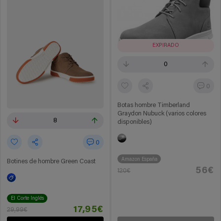
EXPIRADO
0
0
Botas hombre Timberland
Graydon Nubuck (varios colores
8
disponibles)
0
Amazon España
Botines de hombre Green Coast
56€
120€
El Corte Inglés
17,95€
29,99€