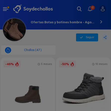
0
Ofertas Botas y botines hombre - Agosto - 2026
Seguir
Chollos (47)
-46%
-50%
5 meses
10 meses