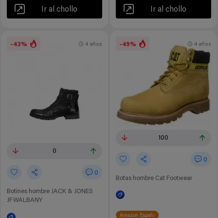
Ir al chollo
Ir al chollo
-43%
-49%
4 años
4 años
100
0
0
0
Botas hombre Cat Footwear
Botines hombre JACK & JONES
JFWALBANY
Amazon España