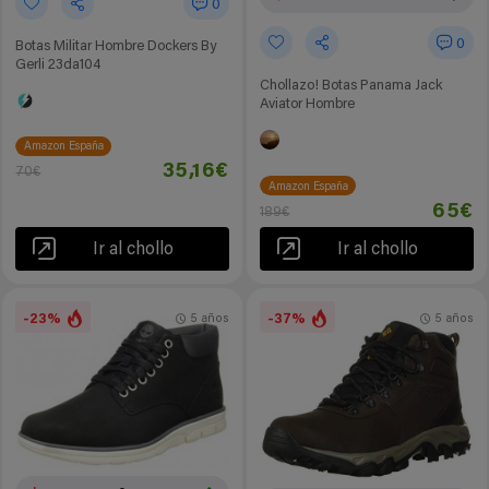
0
0
Botas Militar Hombre Dockers By
Gerli 23da104
Chollazo! Botas Panama Jack
Aviator Hombre
Amazon España
35,16€
70€
Amazon España
65€
189€
Ir al chollo
Ir al chollo
-23%
-37%
5 años
5 años