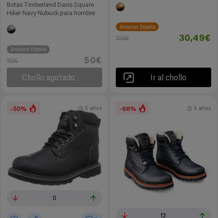
Botas Timberland Davis Square
Hiker Navy Nubuck para hombre
Amazon España
30,49€
109€
Amazon España
50€
110€
Chollo agotado
Ir al chollo
-50%
-66%
5 años
5 años
0
13