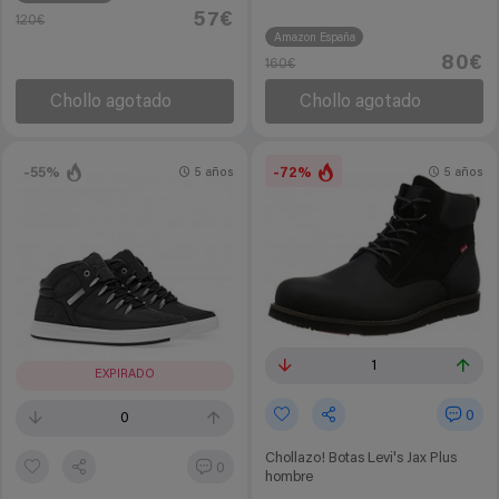
57€
120€
Amazon España
80€
160€
Chollo agotado
Chollo agotado
-55%
-72%
5 años
5 años
1
EXPIRADO
0
0
Chollazo! Botas Levi's Jax Plus
0
hombre