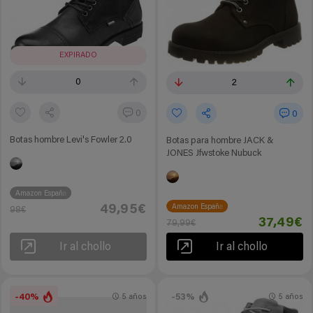
EXPIRADO
0
2
0
0
Botas hombre Levi's Fowler 2.0
Botas para hombre JACK &
JONES Jfwstoke Nubuck
Amazon España
Amazon España
49,95€
98€
37,49€
79,99€
Ir al chollo
Ir al chollo
-40%
-53%
5 años
5 años