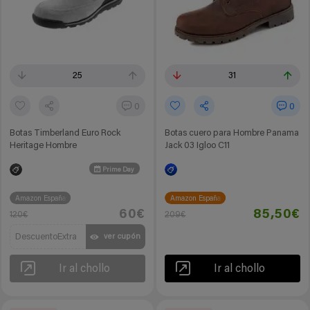
25
31
0
0
Botas Timberland Euro Rock
Botas cuero para Hombre Panama
Heritage Hombre
Jack 03 Igloo C11
Prime Day
Amazon España
Amazon España
60€
85,50€
120€
209€
DescuentoExtra
ver cupón
Ir al chollo
Ir al chollo