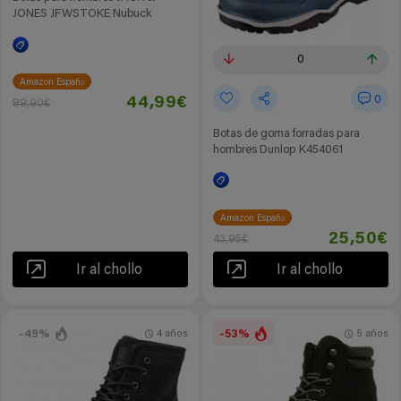
JONES JFWSTOKE Nubuck
0
Amazon España
0
44,99€
89,90€
Botas de goma forradas para
hombres Dunlop K454061
Amazon España
25,50€
43,95€
Ir al chollo
Ir al chollo
-49%
-53%
4 años
5 años