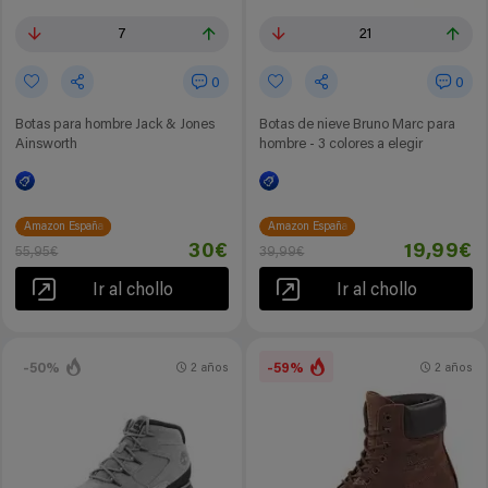
7
21
0
0
Botas para hombre Jack & Jones
Botas de nieve Bruno Marc para
Ainsworth
hombre - 3 colores a elegir
Amazon España
Amazon España
30€
19,99€
55,95€
39,99€
Ir al chollo
Ir al chollo
-50%
-59%
2 años
2 años