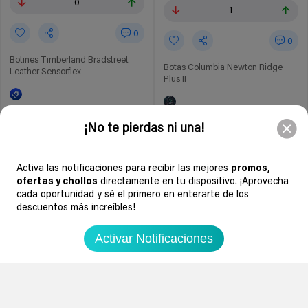
0
1
0
0
Botines Timberland Bradstreet
Botas Columbia Newton Ridge
Leather Sensorflex
Plus II
Amazon España
¡No te pierdas ni una!
Amazon España
69,95€
91€
59,95€
95€
Activa las notificaciones para recibir las mejores
promos,
Ir al chollo
Ir al chollo
ofertas y chollos
directamente en tu dispositivo. ¡Aprovecha
cada oportunidad y sé el primero en enterarte de los
descuentos más increíbles!
Soydechollos podría recibir una compensación si compras derivado de
nuestra web. Por ejemplo, en calidad de Afiliado de Amazon, se obtienen
Activar Notificaciones
ingresos por compras adscritas que cumplen requisitos aplicables. Esto no
determina que chollos se publican.