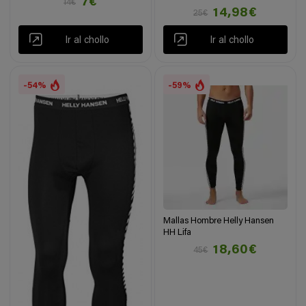
7€
14€
14,98€
25€
Ir al chollo
Ir al chollo
-54%
-59%
Mallas Hombre Helly Hansen
HH Lifa
18,60€
45€