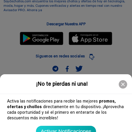
Soydechollos.com encuentra los mejores chollos y ofertas de hoy en tecnología,
moda, hogar y más. Cupones verificados y alertas en tiempo real con nuestro
Avisador PRO. Ahorra ya
Descargar Nuestra APP
Siguenos en redes sociales
Suscribir
¡No te pierdas ni una!
Introduciendo mi correo electronico acepto la politica de privacidad y doy mi
consentimiento a recibir comerciales a traves de mi e-mail
Activa las notificaciones para recibir las mejores
promos,
ofertas y chollos
directamente en tu dispositivo. ¡Aprovecha
Comunidad
cada oportunidad y sé el primero en enterarte de los
descuentos más increíbles!
Legal
Activar Notificaciones