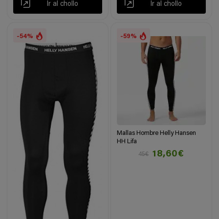
Ir al chollo
Ir al chollo
-54%
-59%
Mallas Hombre Helly Hansen
HH Lifa
18,60€
45€