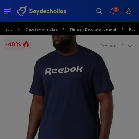
0
Inicio
Deporte y Aire Libre
Fitness y Deporte en general
Ropa 
-40%
Hace un año