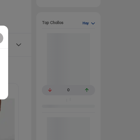
Top Chollos
Hoy
0