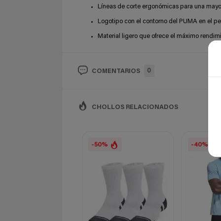
Líneas de corte ergonómicas para una mayo
Logotipo con el contorno del PUMA en el p
Material ligero que ofrece el máximo rendimi
0
COMENTARIOS
CHOLLOS RELACIONADOS
-50%
-40%