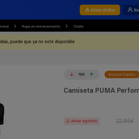
Re
Enviar chollos
eneral
Ropa de entrenamiento
Chollo
 días, puede que ya no esté disponible
196
Amazon España
Camiseta PUMA Perfor
22,95€
Avisar agotado