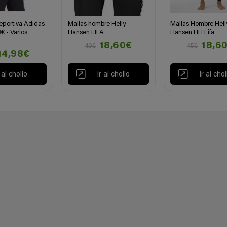
eportiva Adidas
Mallas hombre Helly
Mallas Hombre Hell
€ - Varios
Hansen LIFA
Hansen HH Lifa
18,60€
18,6
40€
45€
14,98€
r al chollo
Ir al chollo
Ir al chol