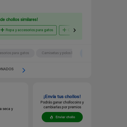
de chollos similares!
Ropa y accesorios para gatos
Camisetas y polos hombre
B
esorios para gatos
Camisetas y polos hombre
ONADOS
¡Envía tus chollos!
Podrás ganar chollocoins y
cambiarlas por premios
a seca y
Enviar chollo