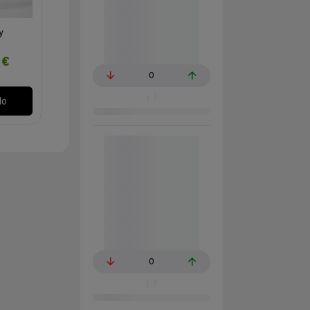
y
0€
0
lo
0