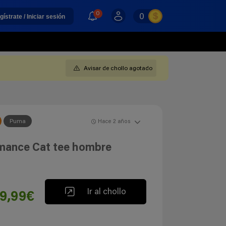
0
0
gístrate / Iniciar sesión
Avisar de chollo agotado
Puma
Hace 2 años
mance Cat tee hombre
Ir al chollo
9,99€