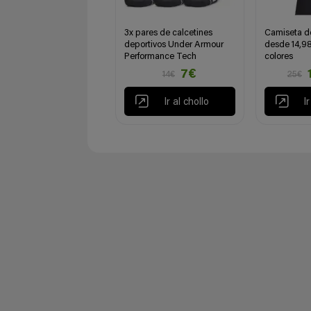
3x pares de calcetines
Camiseta d
deportivos Under Armour
desde 14,98
Performance Tech
colores
7€
14€
25€
Ir al chollo
I