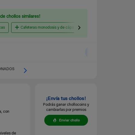
de chollos similares!
cas
Cafeteras monodosis y de cápsulas
Cafeteras italianas
ONADOS
¡Envía tus chollos!
Podrás ganar chollocoins y
cambiarlas por premios
a, con
Enviar chollo
niveles de