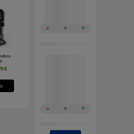
0
mática
50
99€
lo
0