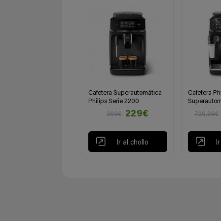
Cafetera Superautomática
Cafetera Ph
Philips Serie 2200
Superautom
229€
369€
729,99€
Ir al chollo
I