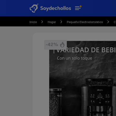
Inicio
Hogar
Pequeño Electrodoméstico
C
-42%