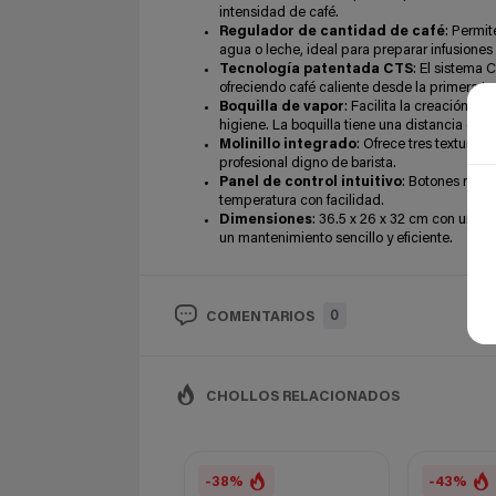
intensidad de café.
Regulador de cantidad de café
: Permit
agua o leche, ideal para preparar infusione
Tecnología patentada CTS
: El sistema
ofreciendo café caliente desde la primera taz
Boquilla de vapor
: Facilita la creación 
higiene. La boquilla tiene una distancia de
Molinillo integrado
: Ofrece tres texturas
profesional digno de barista.
Panel de control intuitivo
: Botones multi
temperatura con facilidad.
Dimensiones
: 36.5 x 26 x 32 cm con un de
un mantenimiento sencillo y eficiente.
0
COMENTARIOS
CHOLLOS RELACIONADOS
-38%
-43%