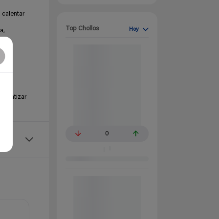
 calentar
Top Chollos
Hoy
a,
ad e
lido
arantizar
0