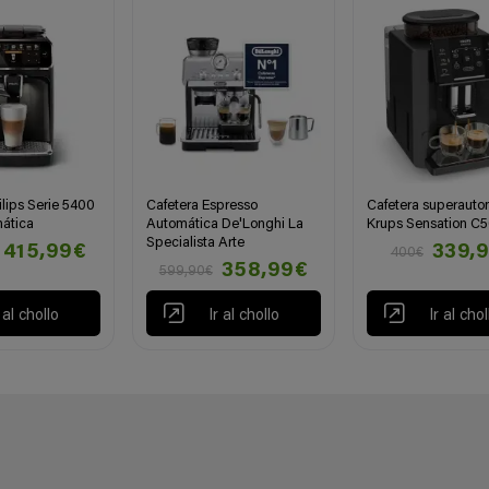
ilips Serie 5400
Cafetera Espresso
Cafetera superauto
ática
Automática De'Longhi La
Krups Sensation C
Specialista Arte
415,99€
339,
400€
358,99€
599,90€
r al chollo
Ir al chollo
Ir al chol