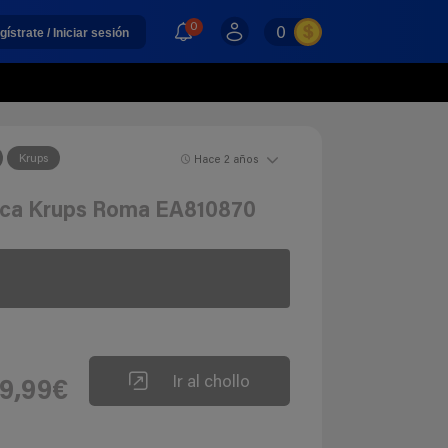
0
0
gístrate / Iniciar sesión
Krups
Hace 2 años
ica Krups Roma EA810870
Ir al chollo
9,99€