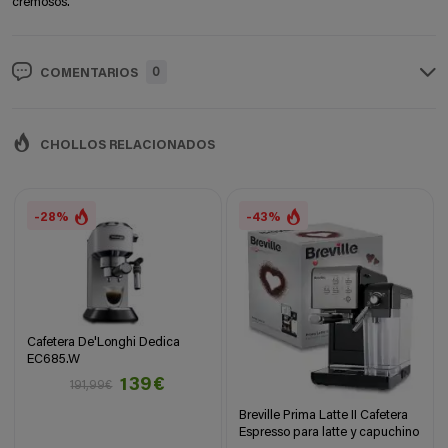
cremosos.
0
COMENTARIOS
CHOLLOS RELACIONADOS
-28%
-43%
Cafetera De'Longhi Dedica
EC685.W
139€
191,99€
Breville Prima Latte II Cafetera
Espresso para latte y capuchino