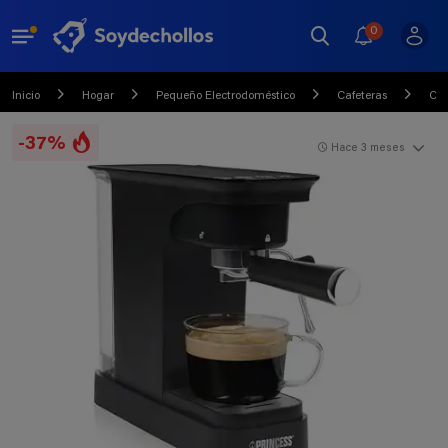
0
Inicio
Hogar
Pequeño Electrodoméstico
Cafeteras
Caf
-37%
Hace 3 meses