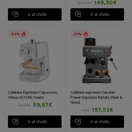
148,50€
259,99€
Ir al chollo
Ir al chollo
-54%
-21%
Cafetera Expresso Capuccino
Cafetera espresso Cecotec
Ufesa CE7238 Cream
Power Espresso Barista Steel &
Grind
59,57€
129,99€
197,52€
249€
Ir al chollo
Ir al chollo