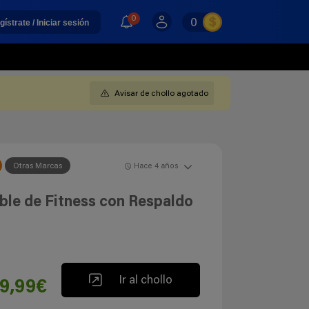
0
0
gístrate / Iniciar sesión
Avisar de chollo agotado
Otras Marcas
Hace 4 años
able de Fitness con Respaldo
Ir al chollo
9,99€