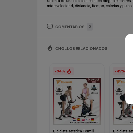
Se trata de una bicicleta estática plegable con res
mide velocidad, distancia, tiempo, calorías y pulso
0
COMENTARIOS
CHOLLOS RELACIONADOS
-94%
-45%
Bicicleta estática Formill
Bicicleta es