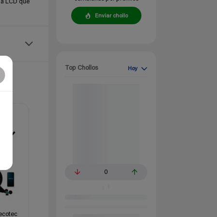
lla LCD que
Enviar chollo
Top Chollos
Hoy
0
Cecotec