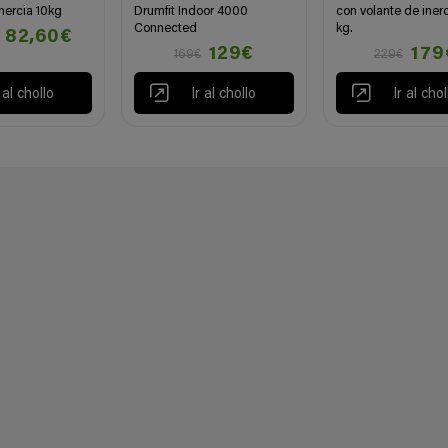
nercia 10kg
Drumfit Indoor 4000
con volante de inerc
Connected
kg.
82,60€
129€
179
169€
229€
r al chollo
Ir al chollo
Ir al chol