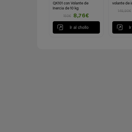
QK101 con Volante de
volante de i
Inercia de 10 kg
149,90€
8,76€
150€
Ir al chollo
I