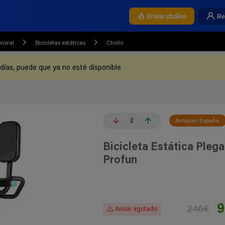
Re
Enviar chollos
eneral
Bicicletas estáticas
Chollo
 días, puede que ya no esté disponible
2
Amazon España
Bicicleta Estática Pleg
Profun
9
246€
Avisar agotado