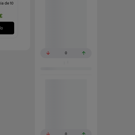
ia de 10
€
lo
0
0