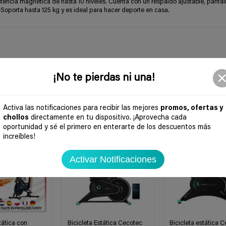
istencia magnética de hasta 10 niveles. Cuenta con un respaldo ajustable, panta
. Soporta hasta 125 kg y es ideal para hacer deporte en casa.
¡No te pierdas ni una!
Activa las notificaciones para recibir las mejores
promos, ofertas y
chollos
directamente en tu dispositivo. ¡Aprovecha cada
-24%
-22%
oportunidad y sé el primero en enterarte de los descuentos más
increíbles!
Activar Notificaciones
tática con
Bicicleta Estática Cecotec
Bicicleta estática 