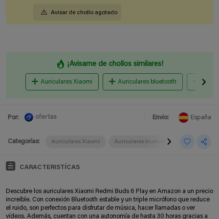
Avisar de chollo agotado
¡Avisame de chollos similares!
Auriculares Xiaomi
Auriculares bluetooth
Auricu
ofertas
Por:
Envio:
España
Categorías:
Auriculares Xiaomi
Auriculares bluetooth
Auriculares i
CARACTERISTÍCAS
Descubre los auriculares Xiaomi Redmi Buds 6 Play en Amazon a un precio
increíble. Con conexión Bluetooth estable y un triple micrófono que reduce
el ruido, son perfectos para disfrutar de música, hacer llamadas o ver
vídeos. Además, cuentan con una autonomía de hasta 30 horas gracias a