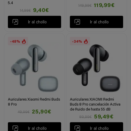
5.4
119,99€
149,99€
9,40€
14,99€
Ir al chollo
Ir al chollo
-48%
-34%
Auriculares Xiaomi Redmi Buds
Auriculares XIAOMI Redmi
8 Pro
Buds 8 Pro cancelación Activa
de Ruido de hasta 55 dB
25,90€
49,99€
59,49€
89,99€
Ir al chollo
Ir al chollo