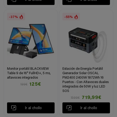
-37%
-55%
Monitor portátil BLACKVIEW
Estación de Energía Portátil
Table 9 de 16" FullHD+, 5 ms,
Generador Solar OSCAL
altavoces integrados
PM2400 2400W 1872Wh 16
Puertos - Con Altavoces duales
125€
199€
integrados de 50W y luz LED
SOS
719,99€
1599€
Ir al chollo
Ir al chollo