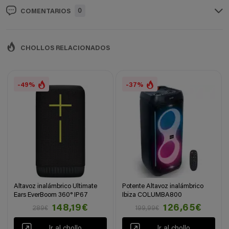
0
COMENTARIOS
CHOLLOS RELACIONADOS
-49%
-37%
Altavoz inalámbrico Ultimate
Potente Altavoz inalámbrico
Ears EverBoom 360° IP67
Ibiza COLUMBA800
148,19€
126,65€
289€
199,99€
Ir al chollo
Ir al chollo