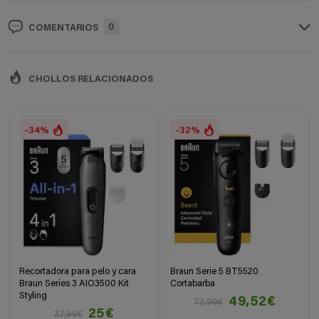
0
COMENTARIOS
CHOLLOS RELACIONADOS
-34%
-32%
Recortadora para pelo y cara
Braun Serie 5 BT5520
Braun Series 3 AIO3500 Kit
Cortabarba
Styling
49,52€
72,99€
25€
37,99€