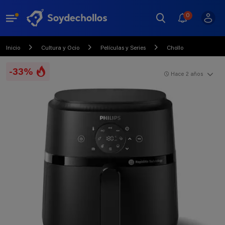
0
Inicio
Cultura y Ocio
Películas y Series
Chollo
-33%
Hace 2 años