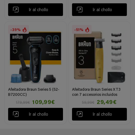
Ir al chollo
Ir al chollo
-39%
-51%
Afeitadora Braun Series 5 (52-
Afeitadora Braun Series XT3
B7200CC)
con 7 accesorios incluidos
109,99€
29,49€
179,99€
59,99€
Ir al chollo
Ir al chollo